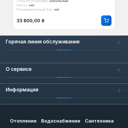
Способ установки:
напольный
Насос:
нет
Расширительный бак:
нет
Обычная цена:
33 800,00 ₴
Горячая линия обслуживания
О сервисе
Информация
Отопление
Водоснабжение
Сантехника