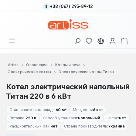
+38 (067) 295-89-12
Перейти к основному содержанию
У вас есть товары
В к
Artiss
Отопление
Котлы и печи
Электрические котлы
Электрические котлы Титан
Котел электрический напольный
Титан 220 в 6 кВт
Отапливаемая площадь:
60 м²
Мощность:
6 квт
Питание:
220 в
Способ установки:
напольный
Насос:
нет
Расширительный бак:
нет
Страна производитель:
Украина