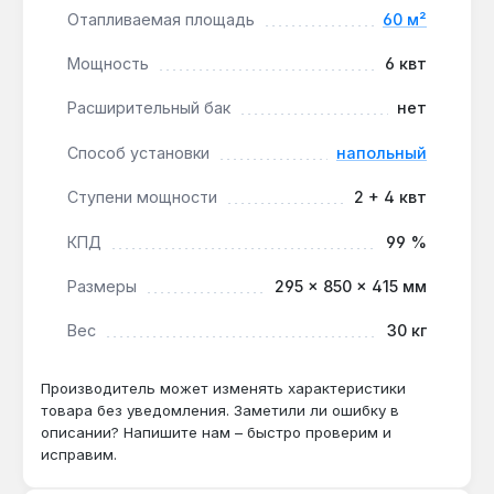
Отапливаемая площадь
60 м²
помещении, на кухне или в коридоре без
выделенной котельной.
Мощность
6 квт
Расширительный бак
нет
Котел подходит для автономного отопления
частных домов, квартир, офисов и небольших
Способ установки
напольный
коммерческих помещений площадью до 60 м². Он
обеспечивает стабильный температурный режим
Ступени мощности
2 + 4 квт
при минимальном участии пользователя благодаря
автоматическому поддержанию температуры
КПД
99 %
теплоносителя в диапазоне от 15 до 90 °C.
Производство — Украина. Гарантия 1 год,
Размеры
295 × 850 × 415 мм
доставка по Украине.
Вес
30 кг
Подходит ли котел для системы с тёплым
Производитель может изменять характеристики
полом?
товара без уведомления. Заметили ли ошибку в
описании? Напишите нам – быстро проверим и
Да — благодаря ступенчатой регулировке
исправим.
мощности 2+4 кВт и возможности настройки