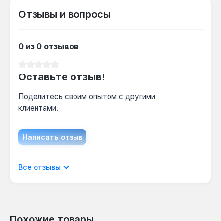
температуры до 90 °C, котел может
работать с низкотемпературными контурами
Отзывы и вопросы
через смесительный узел.
0 из 0 отзывов
Как часто нужно обслуживать ТЭНы?
Средний рейтинг 0 из 5 звезд
При использовании воды с жёсткостью до 7
Оставьте отзыв!
°dH рекомендуется ежегодная проверка и
очистка ТЭНов из нержавеющей стали — это
Поделитесь своим опытом с другими
сохраняет эффективность нагрева.
клиентами.
Написать отзыв
Отображать отзывы только на текущем
Все отзывы
языке.
Похожие товары