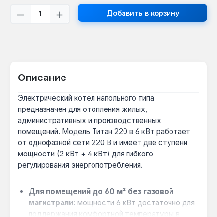
Количество продукта: введите желаем
Добавить в корзину
Описание
Электрический котел напольного типа
предназначен для отопления жилых,
административных и производственных
помещений. Модель Титан 220 в 6 кВт работает
от однофазной сети 220 В и имеет две ступени
мощности (2 кВт + 4 кВт) для гибкого
регулирования энергопотребления.
Для помещений до 60 м² без газовой
магистрали:
мощности 6 кВт достаточно для
поддержания комфортной температуры в