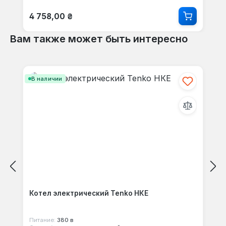
Обычная цена:
4 758,00 ₴
Вам также может быть интересно
Пропустить галерею продуктов
В наличии
Котел электрический Tenko НКЕ
Питание:
380 в