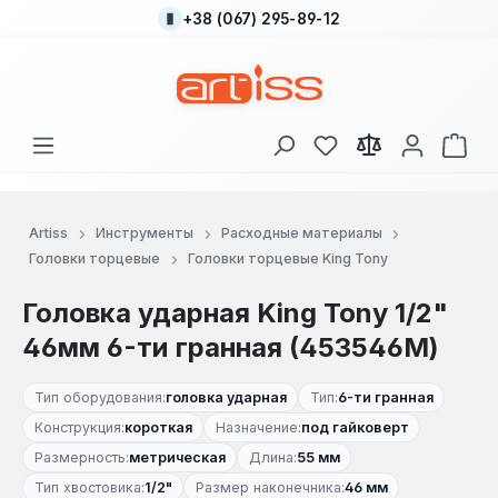
+38 (067) 295-89-12
Перейти к основному содержанию
У вас есть товары
В к
Artiss
Инструменты
Расходные материалы
Головки торцевые
Головки торцевые King Tony
Головка ударная King Tony 1/2"
46мм 6-ти гранная (453546M)
Тип оборудования:
головка ударная
Тип:
6-ти гранная
Конструкция:
короткая
Назначение:
под гайковерт
Размерность:
метрическая
Длина:
55 мм
Тип хвостовика:
1/2"
Размер наконечника:
46 мм