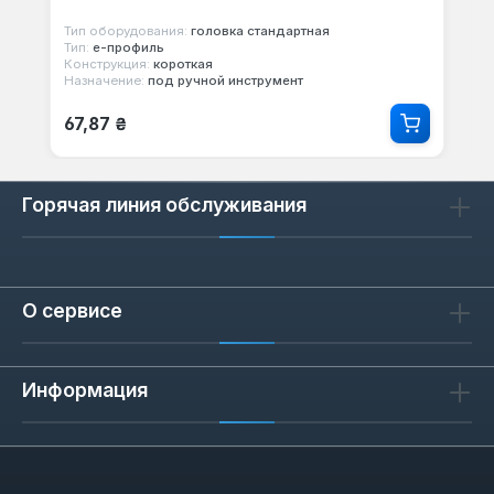
Тип оборудования:
головка стандартная
Тип:
е-профиль
Конструкция:
короткая
Назначение:
под ручной инструмент
Обычная цена:
67,87 ₴
Горячая линия обслуживания
О сервисе
Информация