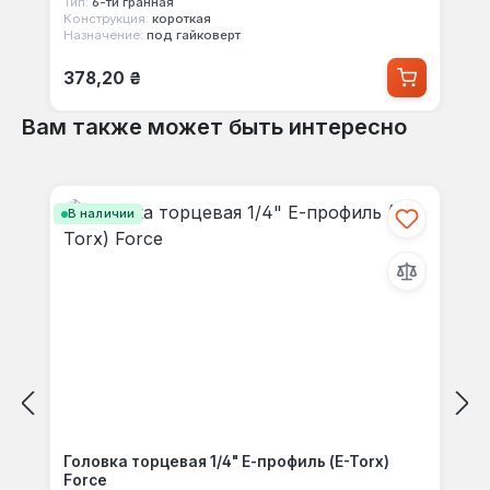
Тип:
6-ти гранная
Конструкция:
короткая
Назначение:
под гайковерт
Обычная цена:
378,20 ₴
Вам также может быть интересно
Пропустить галерею продуктов
В наличии
Головка торцевая 1/4" Е-профиль (E-Torx)
Force