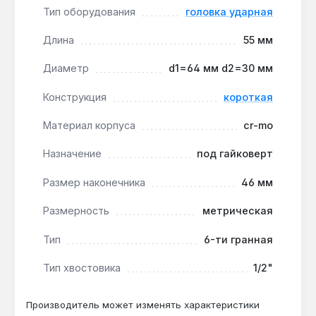
материал CR-MO и специальная
Тип оборудования
головка ударная
термообработка повышают устойчивость к
деформации и трещинам при интенсивной
Длина
55 мм
эксплуатации в автосервисах.
Диаметр
d1=64 мм d2=30 мм
Совместимость с инструментом:
хвостовик
1/2" подходит для большинства
Конструкция
короткая
профессиональных гайковертов, что упрощает
интеграцию в существующий парк
Материал корпуса
cr-mo
оборудования.
Назначение
под гайковерт
Производство — Тайвань:
изготовлено на
Тайване с контролем качества на всех этапах.
Размер наконечника
46 мм
Головка предназначена для профессиональных
Размерность
метрическая
мастерских и автосервисов, где требуется
Тип
6-ти гранная
надежность при работе с крепежом грузовых
автомобилей, спецтехники и промышленного
Тип хвостовика
1/2"
оборудования. Гарантия, доставка по Украине.
Производитель может изменять характеристики