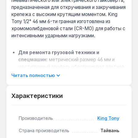
пневматического или электрического гайковерта,
предназначенная для откручивания и закручивания
крепежа с высоким крутящим моментом. King
Tony 1/2" 46 мм 6-ти гранная изготовлена из
хромомолибденовой стали (CR-MO) для работы с
интенсивными ударными нагрузками.
Для ремонта грузовой техники и
спецмашин:
метрический размер 46 мм и
шестигранный профиль обеспечивают плотное
охватывание гаек и болтов, что минимизирует
Читать полностью
износ граней при работе с большими
моментами затяжки.
Характеристики
Работа в ограниченном пространстве:
короткая конструкция длиной 55 мм позволяет
использовать головку в труднодоступных
местах, где стандартные удлиненные насадки
Производитель
King Tony
не помещаются.
Страна производитель
Тайвань
Стойкость к динамическим нагрузкам: