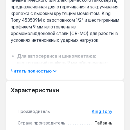
пневматического или электрического гайковерта,
предназначенная для откручивания и закручивания
крепежа с высоким крутящим моментом. King
Tony 453509M с хвостовиком 1/2" и шестигранным
профилем 9 мм изготовлена из
хромомолибденовой стали (CR-MO) для работы в
условиях интенсивных ударных нагрузок.
Для автосервиса и шиномонтажа:
шестигранный профиль 9 мм обеспечивает
плотное обхватывание стандартных гаек и
Читать полностью
болтов, снижая риск срыва граней при работе
гайковертом с высоким моментом.
Характеристики
Работа в ограниченном пространстве:
короткая конструкция длиной 38 мм позволяет
использовать головку в труднодоступных
местах, например, при демонтаже узлов под
Производитель
King Tony
капотом или в моторном отсеке.
Страна производитель
Тайвань
Выбор между CR-MO и CR-V: