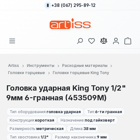
+38 (067) 295-89-12
Перейти к основному содержанию
У вас есть товары
В к
Artiss
Инструменты
Расходные материалы
Головки торцевые
Головки торцевые King Tony
Головка ударная King Tony 1/2"
9мм 6-гранная (453509M)
Тип оборудования:
головка ударная
Тип:
6-ти гранная
Конструкция:
короткая
Назначение:
под гайковерт
Размерность:
метрическая
Длина:
38 мм
Тип хвостовика:
1/2"
Размер наконечника:
9 мм