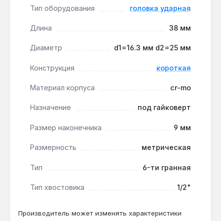
хромомолибденовая сталь (CR-MO) в отличие
Тип оборудования
головка ударная
от хромованадиевой (CR-V) обладает
повышенной вязкостью и лучше выдерживает
Длина
38 мм
циклические ударные нагрузки, что продлевает
Диаметр
d1=16.3 мм d2=25 мм
срок службы оснастки.
Совместимость с инструментом:
Конструкция
короткая
квадратный хвостовик 1/2" подходит для
большинства профессиональных
Материал корпуса
cr-mo
пневматических и электрических гайковертов,
а также для ударных шуруповертов с
Назначение
под гайковерт
соответствующим патроном.
Размер наконечника
9 мм
Контроль износа:
диаметр корпуса d1=16.3
мм и d2=25 мм — при появлении видимых
Размерность
метрическая
деформаций или сколов на гранях головку
следует заменить, чтобы избежать
Тип
6-ти гранная
повреждения крепежа.
Тип хвостовика
1/2"
Головка King Tony 453509M применяется при
Производитель может изменять характеристики
ремонте ходовой части, двигателя и трансмиссии