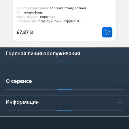
Тип оборудования:
головка стандартная
Тип:
е-профиль
Конструкция:
короткая
Назначение:
под ручной инструмент
Обычная цена:
67,87 ₴
Горячая линия обслуживания
О сервисе
Информация