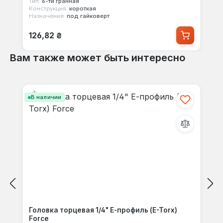
Тип:
6-ти гранная
Конструкция:
короткая
Назначение:
под гайковерт
Обычная цена:
126,82 ₴
Вам также может быть интересно
Пропустить галерею продуктов
В наличии
Головка торцевая 1/4" Е-профиль (E-Torx)
Force