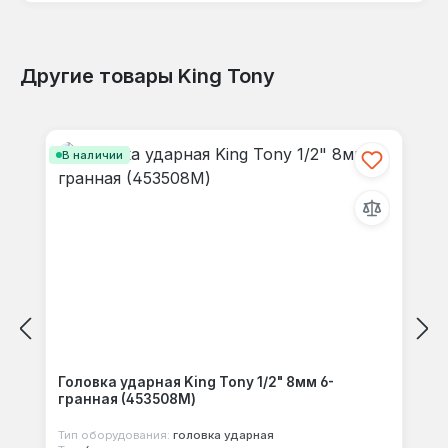
Шестигранный профиль 9 мм рассчитан на
стандартные болты и гайки с размером под
ключ 9 мм, например, крепление некоторых
Другие товары King Tony
датчиков, кронштейнов или элементов
подвески.
Отзывов не найдено. Делитесь
Пропустить галерею продуктов
своими мыслями с другими.
В наличии
Головка ударная King Tony 1/2" 8мм 6-
гранная (453508M)
Тип оборудования:
головка ударная