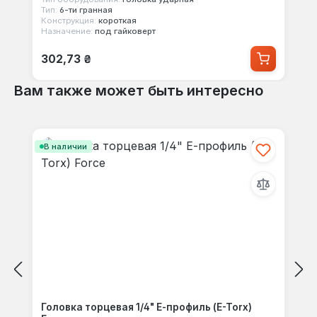
Тип:
6-ти гранная
Конструкция:
короткая
Назначение:
под гайковерт
Обычная цена:
302,73 ₴
Вам также может быть интересно
Пропустить галерею продуктов
В наличии
Головка торцевая 1/4" Е-профиль (E-Torx)