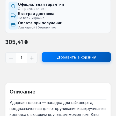
Официальная гарантия
От производителя
Быстрая доставка
По всей Украине
Оплата при получении
Или картой / безналично
Обычная цена:
305,41 ₴
Количество продукта: введите желаем
Добавить в корзину
Описание
Ударная головка — насадка для гайковерта,
предназначенная для откручивания и закручивания
крепежа с высоким крутящим моментом. King