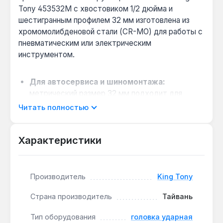
Tony 453532M с хвостовиком 1/2 дюйма и
шестигранным профилем 32 мм изготовлена из
хромомолибденовой стали (CR-MO) для работы с
пневматическим или электрическим
инструментом.
Для автосервиса и шиномонтажа:
метрический размер 32 мм подходит для
большинства колесных гаек грузовых
Читать полностью
автомобилей и внедорожников — частая
операция при сезонной замене шин.
Характеристики
Работа в стеснённых условиях:
короткая
конструкция длиной 44 мм позволяет
добраться до крепежа в арках колёс и
моторном отсеке, где стандартная головка не
Производитель
King Tony
помещается.
Страна производитель
Тайвань
Стойкость к ударным нагрузкам:
материал
CR-MO выдерживает многократные циклы
Тип оборудования
головка ударная