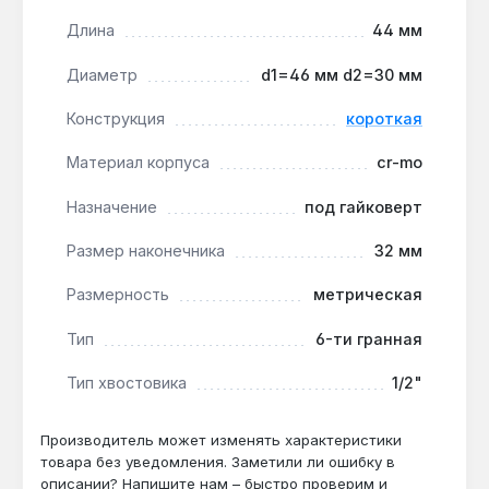
затяжки ударным гайковертом без
деформации граней — ресурс выше, чем у
Длина
44 мм
хромованадиевых аналогов.
Диаметр
d1=46 мм d2=30 мм
Совместимость с инструментом:
хвостовик
1/2 дюйма подходит к большинству
Конструкция
короткая
пневматических и электрических гайковертов
этого класса — не требуется переходник.
Материал корпуса
cr-mo
Назначение
под гайковерт
Головка применяется в сервисных центрах, на
СТО и промышленных предприятиях для
Размер наконечника
32 мм
регулярной работы с крепежом M20–M24.
Производство — Тайвань. Гарантия от
Размерность
метрическая
производителя, доставка по Украине.
Тип
6-ти гранная
Тип хвостовика
1/2"
Подходит ли для работы с ручным
воротком?
Производитель может изменять характеристики
Да — шестигранный профиль 32 мм и
товара без уведомления. Заметили ли ошибку в
диаметр корпуса 46 мм обеспечивают
описании? Напишите нам – быстро проверим и