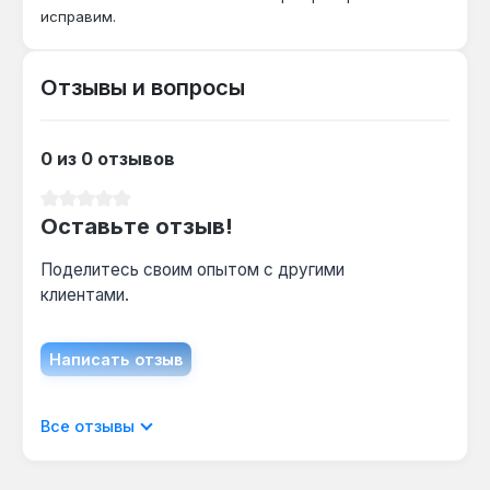
надёжное сцепление, но головка
исправим.
оптимизирована именно для ударного
инструмента, а не для ручного
использования.
Отзывы и вопросы
Какой крепёж можно откручивать этой
0 из 0 отзывов
головкой?
Средний рейтинг 0 из 5 звезд
Метрический крепёж с размером под ключ
Оставьте отзыв!
32 мм — колесные гайки грузовиков, болты
ступиц и крупные резьбовые соединения в
Поделитесь своим опытом с другими
промышленном оборудовании.
клиентами.
Написать отзыв
Отображать отзывы только на текущем
Все отзывы
языке.