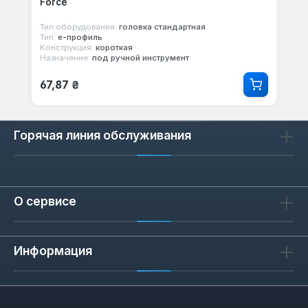
Force
Тип оборудования:
головка стандартная
Тип:
е-профиль
Конструкция:
короткая
Назначение:
под ручной инструмент
Обычная цена:
67,87 ₴
Горячая линия обслуживания
О сервисе
Информация