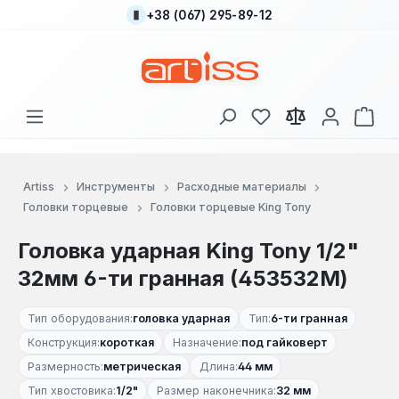
+38 (067) 295-89-12
Перейти к основному содержанию
У вас есть товары
В к
Artiss
Инструменты
Расходные материалы
Головки торцевые
Головки торцевые King Tony
Головка ударная King Tony 1/2"
32мм 6-ти гранная (453532M)
Тип оборудования:
головка ударная
Тип:
6-ти гранная
Конструкция:
короткая
Назначение:
под гайковерт
Размерность:
метрическая
Длина:
44 мм
Тип хвостовика:
1/2"
Размер наконечника:
32 мм