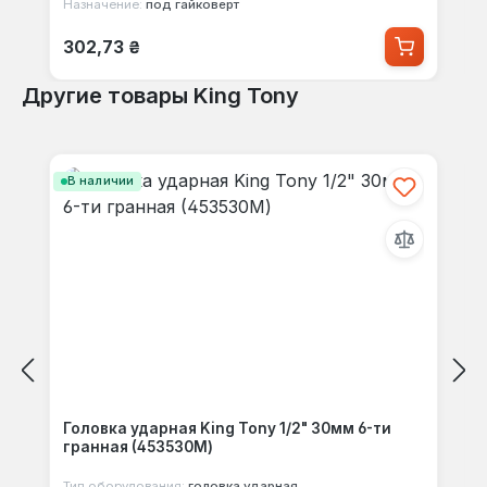
Назначение:
под гайковерт
Обычная цена:
302,73 ₴
Другие товары King Tony
Пропустить галерею продуктов
В наличии
Головка ударная King Tony 1/2" 30мм 6-ти
гранная (453530M)
Тип оборудования:
головка ударная