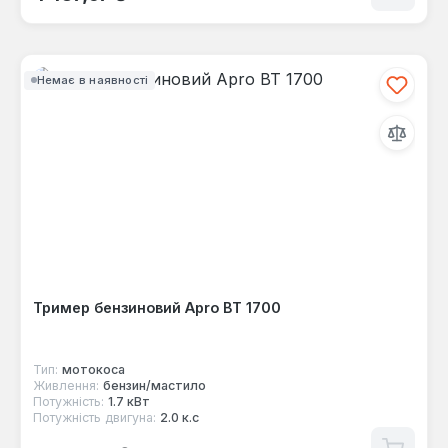
Немає в наявності
Тример бензиновий Apro ВТ 1700
Тип:
мотокоса
Живлення:
бензин/мастило
Потужність:
1.7 кВт
Потужність двигуна:
2.0 к.с
Звичайна ціна: