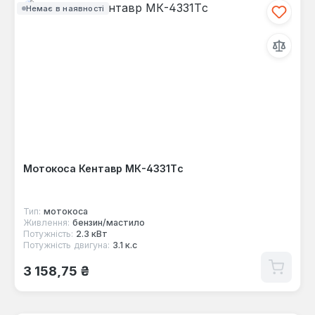
Немає в наявності
Мотокоса Кентавр МК-4331Тc
Тип:
мотокоса
Живлення:
бензин/мастило
Потужність:
2.3 кВт
Потужність двигуна:
3.1 к.с
Звичайна ціна:
3 158,75 ₴