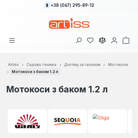
+38 (067) 295-89-12
Перейти до основного вмісту
У вас є 0 у списку
Кош
Artiss
Садова техніка
Догляд за газоном
Мотокоси
Мотокоси з баком 1.2 л
Мотокоси з баком 1.2 л