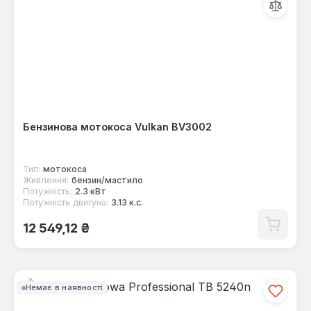
Бензинова мотокоса Vulkan BV3002
Тип:
мотокоса
Живлення:
бензин/мастило
Потужність:
2.3 кВт
Потужність двигуна:
3.13 к.с.
Звичайна ціна:
12 549,12 ₴
Немає в наявності