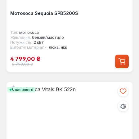
Мотокоса Sequoia SPB5200S
Тип:
мотокоса
Живлення:
бензин/мастило
Потужність:
2 кВт
Витратні матеріали:
ліска, ніж
Ціна продажу:
4 799,00 ₴
Звичайна ціна:
5 798,80 ₴
В наявності