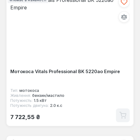
Немає в наявності
Мотокоса Vitals Professional BK 5220ao Empire
Тип:
мотокоса
Живлення:
бензин/мастило
Потужність:
1.5 кВт
Потужність двигуна:
2.0 к.с
Звичайна ціна:
7 722,55 ₴