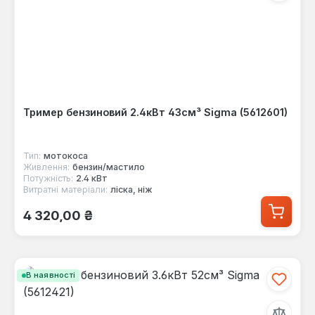
Тример бензиновий 2.4кВт 43см³ Sigma (5612601)
Тип:
мотокоса
Живлення:
бензин/мастило
Потужність:
2.4 кВт
Витратні матеріали:
ліска, ніж
Звичайна ціна:
4 320,00 ₴
В наявності