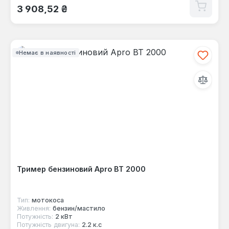
Звичайна ціна:
3 908,52 ₴
Немає в наявності
Тример бензиновий Apro ВТ 2000
Тип:
мотокоса
Живлення:
бензин/мастило
Потужність:
2 кВт
Потужність двигуна:
2.2 к.с