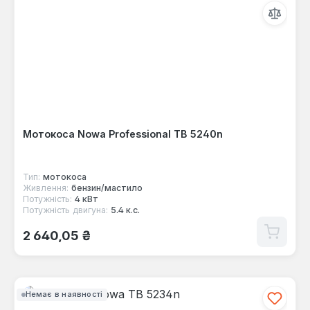
Мотокоса Nowa Professional TB 5240n
Тип:
мотокоса
Живлення:
бензин/мастило
Потужність:
4 кВт
Потужність двигуна:
5.4 к.с.
Звичайна ціна:
2 640,05 ₴
Немає в наявності