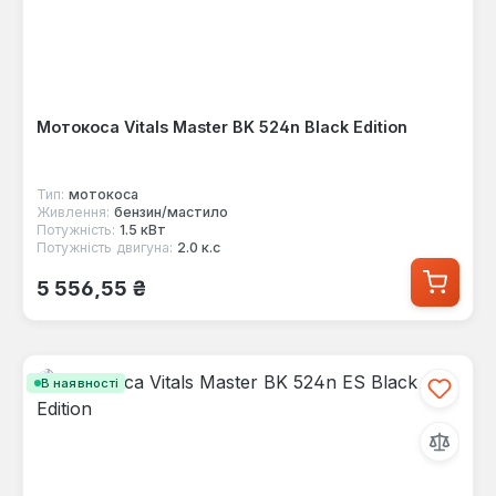
Мотокоса Vitals Master BK 524n Black Edition
Тип:
мотокоса
Живлення:
бензин/мастило
Потужність:
1.5 кВт
Потужність двигуна:
2.0 к.с
Звичайна ціна:
5 556,55 ₴
В наявності