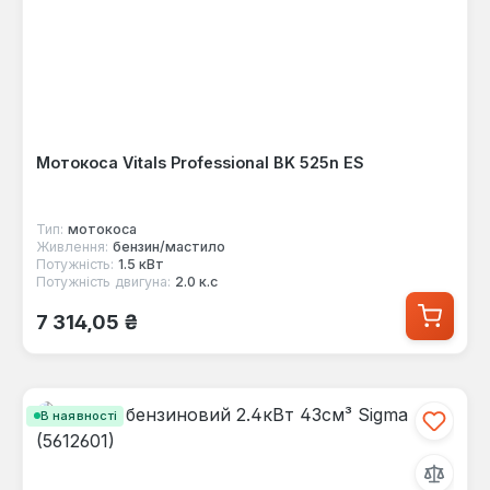
Мотокоса Vitals Professional BK 525n ES
Тип:
мотокоса
Живлення:
бензин/мастило
Потужність:
1.5 кВт
Потужність двигуна:
2.0 к.с
Звичайна ціна:
7 314,05 ₴
В наявності