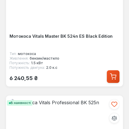
Мотокоса Vitals Master BK 524n ES Black Edition
Тип:
мотокоса
Живлення:
бензин/мастило
Потужність:
1.5 кВт
Потужність двигуна:
2.0 к.с
Звичайна ціна:
6 240,55 ₴
В наявності