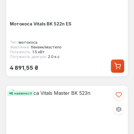
Мотокоса Vitals BK 522n ES
Тип:
мотокоса
Живлення:
бензин/мастило
Потужність:
1.5 кВт
Потужність двигуна:
2.0 к.с
Звичайна ціна:
4 891,55 ₴
В наявності