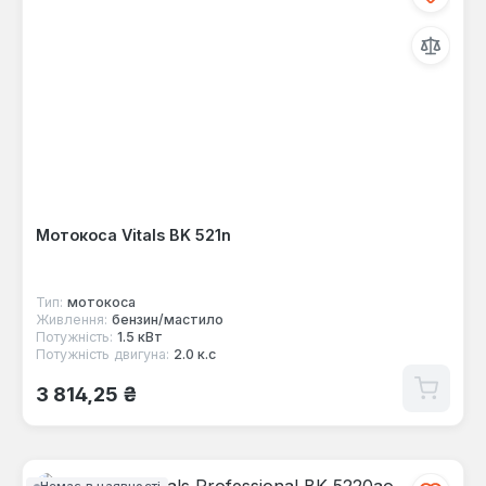
Мотокоса Vitals BK 521n
Тип:
мотокоса
Живлення:
бензин/мастило
Потужність:
1.5 кВт
Потужність двигуна:
2.0 к.с
Звичайна ціна:
3 814,25 ₴