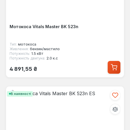
Мотокоса Vitals Master BK 523n
Тип:
мотокоса
Живлення:
бензин/мастило
Потужність:
1.5 кВт
Потужність двигуна:
2.0 к.с
Звичайна ціна:
4 891,55 ₴
В наявності