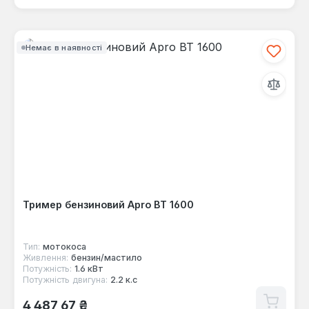
Немає в наявності
Тример бензиновий Apro ВТ 1600
Тип:
мотокоса
Живлення:
бензин/мастило
Потужність:
1.6 кВт
Потужність двигуна:
2.2 к.с
Звичайна ціна:
4 487,67 ₴