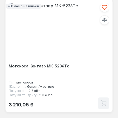
Немає в наявності
Мотокоса Кентавр МК-5236Тc
Тип:
мотокоса
Живлення:
бензин/мастило
Потужність:
2.7 кВт
Потужність двигуна:
3.6 к.с.
Звичайна ціна:
3 210,05 ₴