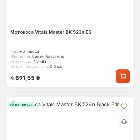
Мотокоса Vitals Master BK 523n ES
Тип:
мотокоса
Живлення:
бензин/мастило
Потужність:
1.5 кВт
Потужність двигуна:
2.0 к.с
Звичайна ціна:
4 891,55 ₴
В наявності