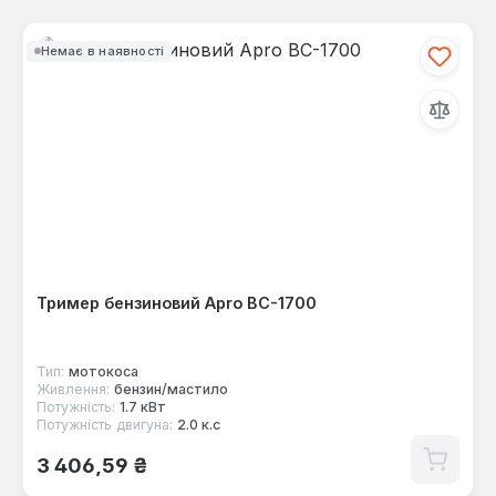
Немає в наявності
Тример бензиновий Apro BC-1700
Тип:
мотокоса
Живлення:
бензин/мастило
Потужність:
1.7 кВт
Потужність двигуна:
2.0 к.с
Звичайна ціна:
3 406,59 ₴