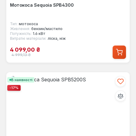
Мотокоса Sequoia SPB4300
Тип:
мотокоса
Живлення:
бензин/мастило
Потужність:
1.6 кВт
Витратні матеріали:
ліска, ніж
Ціна продажу:
4 099,00 ₴
Звичайна ціна:
4 999,13 ₴
В наявності
-17%