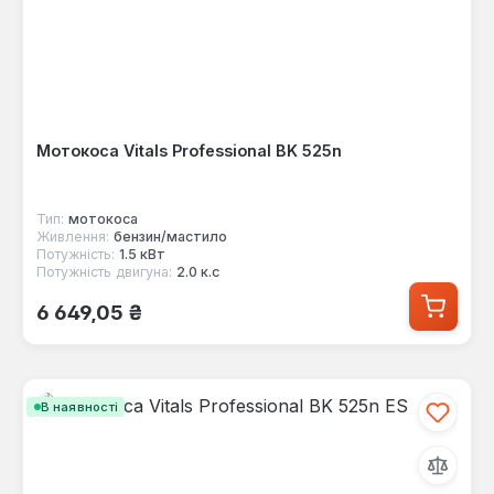
Мотокоса Vitals Professional BK 525n
Тип:
мотокоса
Живлення:
бензин/мастило
Потужність:
1.5 кВт
Потужність двигуна:
2.0 к.с
Звичайна ціна:
6 649,05 ₴
В наявності