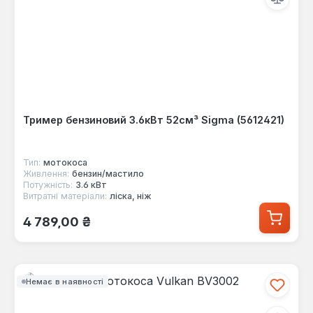
Тример бензиновий 3.6кВт 52см³ Sigma (5612421)
Тип:
мотокоса
Живлення:
бензин/мастило
Потужність:
3.6 кВт
Витратні матеріали:
ліска, ніж
Звичайна ціна:
4 789,00 ₴
Немає в наявності