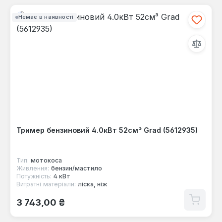
Немає в наявності
Тример бензиновий 4.0кВт 52см³ Grad (5612935)
Тип:
мотокоса
Живлення:
бензин/мастило
Потужність:
4 кВт
Витратні матеріали:
ліска, ніж
Звичайна ціна:
3 743,00 ₴