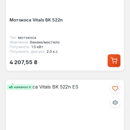
Мотокоса Vitals BK 522n
Тип:
мотокоса
Живлення:
бензин/мастило
Потужність:
1.5 кВт
Потужність двигуна:
2.0 к.с
Звичайна ціна:
4 207,55 ₴
В наявності