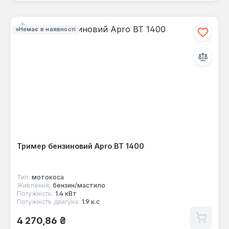
Немає в наявності
Тример бензиновий Apro ВТ 1400
Тип:
мотокоса
Живлення:
бензин/мастило
Потужність:
1.4 кВт
Потужність двигуна:
1.9 к.с
Звичайна ціна:
4 270,86 ₴