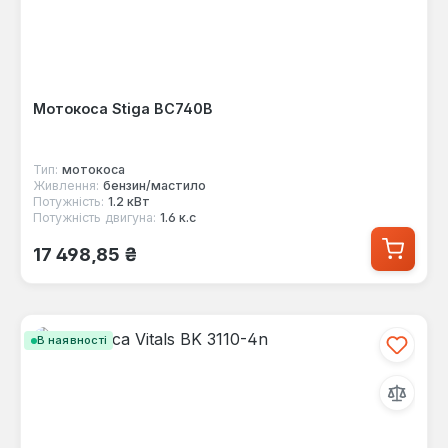
Мотокоса Stiga BC740B
Тип:
мотокоса
Живлення:
бензин/мастило
Потужність:
1.2 кВт
Потужність двигуна:
1.6 к.с
Звичайна ціна:
17 498,85 ₴
В наявності