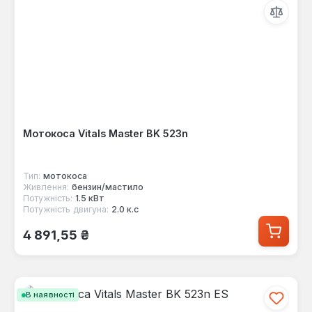
Мотокоса Vitals Master BK 523n
Тип:
мотокоса
Живлення:
бензин/мастило
Потужність:
1.5 кВт
Потужність двигуна:
2.0 к.с
Звичайна ціна:
4 891,55 ₴
В наявності