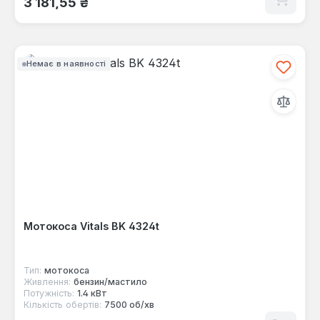
3 181,55 ₴
Немає в наявності
Мотокоса Vitals BK 4324t
Тип:
мотокоса
Живлення:
бензин/мастило
Потужність:
1.4 кВт
Кількість обертів:
7500 об/хв