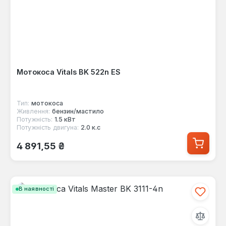
Мотокоса Vitals BK 522n ES
Тип:
мотокоса
Живлення:
бензин/мастило
Потужність:
1.5 кВт
Потужність двигуна:
2.0 к.с
Звичайна ціна:
4 891,55 ₴
В наявності