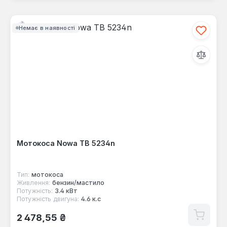
Немає в наявності
Мотокоса Nowa TB 5234n
Тип:
мотокоса
Живлення:
бензин/мастило
Потужність:
3.4 кВт
Потужність двигуна:
4.6 к.с
Звичайна ціна:
2 478,55 ₴