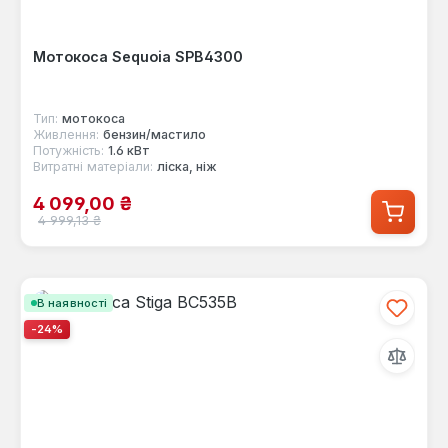
Мотокоса Sequoia SPB4300
Тип:
мотокоса
Живлення:
бензин/мастило
Потужність:
1.6 кВт
Витратні матеріали:
ліска, ніж
Ціна продажу:
4 099,00 ₴
Звичайна ціна:
4 999,13 ₴
В наявності
-24%