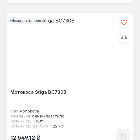
Немає в наявності
Мотокоса Stiga BC730B
Тип:
мотокоса
Живлення:
бензин/мастило
Потужність:
1 кВт
Потужність двигуна:
1.22 к.с
Звичайна ціна:
12 549,12 ₴