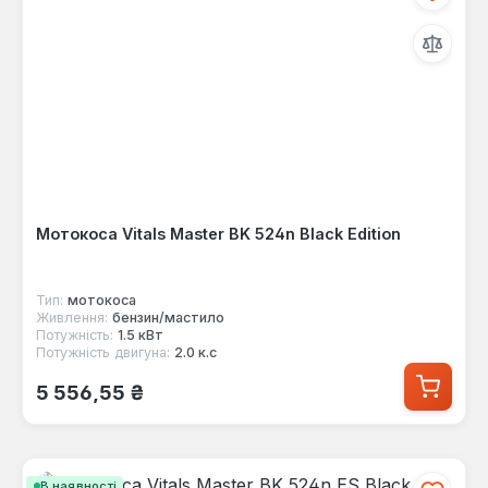
Мотокоса Vitals Master BK 524n Black Edition
Тип:
мотокоса
Живлення:
бензин/мастило
Потужність:
1.5 кВт
Потужність двигуна:
2.0 к.с
Звичайна ціна:
5 556,55 ₴
В наявності