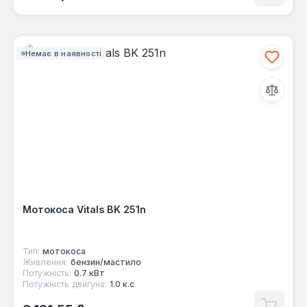
Немає в наявності
Мотокоса Vitals BK 251n
Тип:
мотокоса
Живлення:
бензин/мастило
Потужність:
0.7 кВт
Потужність двигуна:
1.0 к.с
Звичайна ціна: