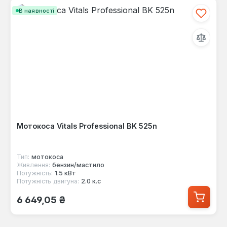
В наявності
Мотокоса Vitals Professional BK 525n
Тип:
мотокоса
Живлення:
бензин/мастило
Потужність:
1.5 кВт
Потужність двигуна:
2.0 к.с
Звичайна ціна:
6 649,05 ₴