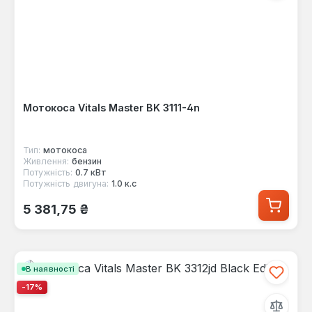
Мотокоса Vitals Master BK 3111-4n
Тип:
мотокоса
Живлення:
бензин
Потужність:
0.7 кВт
Потужність двигуна:
1.0 к.с
Звичайна ціна:
5 381,75 ₴
В наявності
-17%