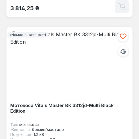
Звичайна ціна:
3 814,25 ₴
Немає в наявності
Мотокоса Vitals Master BK 3312jd-Multi Black
Edition
Тип:
мотокоса
Живлення:
бензин/мастило
Потужність:
1.2 кВт