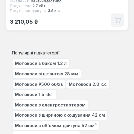
Живлення:
бензин/мастило
Потужність:
2.7 кВт
Потужність двигуна:
3.6 к.с.
Звичайна ціна:
3 210,05 ₴
Популярні підкатегорії
Мотокоси з баком 1.2 л
Мотокоси зі штангою 28 мм
Мотокоси 9500 об/хв
Мотокоси 2.0 к.с
Мотокоси 1.5 кВт
Мотокоси з електростартером
Мотокоси з шириною скошування 42 см
Мотокоси з об'ємом двигуна 52 см³