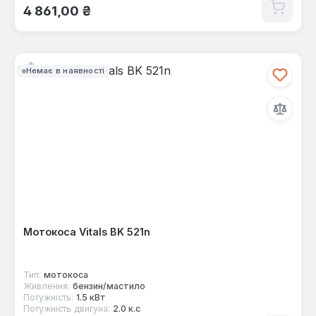
Звичайна ціна:
4 861,00 ₴
Немає в наявності
Мотокоса Vitals BK 521n
Тип:
мотокоса
Живлення:
бензин/мастило
Потужність:
1.5 кВт
Потужність двигуна:
2.0 к.с