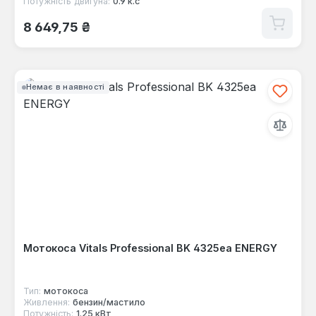
Потужність двигуна:
0.9 к.с
Звичайна ціна:
8 649,75 ₴
Немає в наявності
Мотокоса Vitals Professional BK 4325ea ENERGY
Тип:
мотокоса
Живлення:
бензин/мастило
Потужність:
1.25 кВт