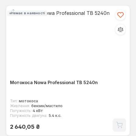
Немає в наявності
Мотокоса Nowa Professional TB 5240n
Тип:
мотокоса
Живлення:
бензин/мастило
Потужність:
4 кВт
Потужність двигуна:
5.4 к.с.
Звичайна ціна:
2 640,05 ₴