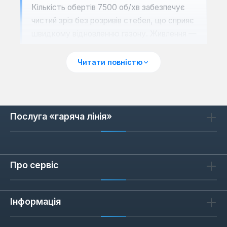
Кількість обертів 7500 об/хв забезпечує
чистий зріз без розривів стебел, що сприяє
швидкому відновленню газону. Живлення —
бензин або суміш бензину з мастилом, що
дає автономність без прив'язки до розетки.
Читати повністю
Сценарії застосування: коли 43
см — оптимальний вибір
Послуга «гаряча лінія»
Ширина скошування 43 см підходить для
ділянок від 5 до 20 соток. На відкритих
газонах вона забезпечує високу
Про сервіс
продуктивність, а біля дерев, клумб або
парканів — достатню маневреність. Якщо
Інформація
трава висока або волога, потужність понад
1.5 кВт допомагає уникнути забивання