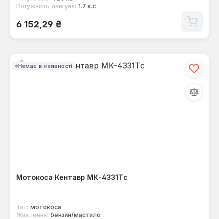
Потужність двигуна:
1.7 к.с
Звичайна ціна:
6 152,29 ₴
Немає в наявності
Мотокоса Кентавр МК-4331Тc
Тип:
мотокоса
Живлення:
бензин/мастило