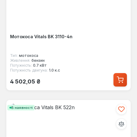
Мотокоса Vitals BK 3110-4n
Тип:
мотокоса
Живлення:
бензин
Потужність:
0.7 кВт
Потужність двигуна:
1.0 к.с
Звичайна ціна:
4 502,05 ₴
В наявності