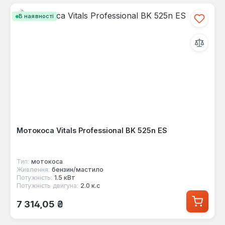
В наявності
Мотокоса Vitals Professional BK 525n ES
Тип:
мотокоса
Живлення:
бензин/мастило
Потужність:
1.5 кВт
Потужність двигуна:
2.0 к.с
Звичайна ціна:
7 314,05 ₴