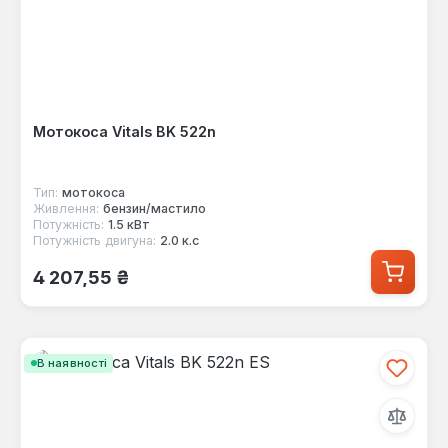
Мотокоса Vitals BK 522n
Тип:
мотокоса
Живлення:
бензин/мастило
Потужність:
1.5 кВт
Потужність двигуна:
2.0 к.с
Звичайна ціна:
4 207,55 ₴
В наявності