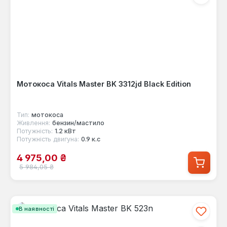
Мотокоса Vitals Master BK 3312jd Black Edition
Тип:
мотокоса
Живлення:
бензин/мастило
Потужність:
1.2 кВт
Потужність двигуна:
0.9 к.с
Ціна продажу:
4 975,00 ₴
Звичайна ціна:
5 984,05 ₴
В наявності