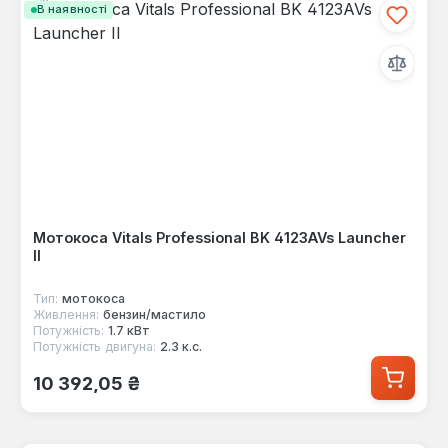
В наявності
Мотокоса Vitals Professional BK 4123AVs Launcher
II
Тип:
мотокоса
Живлення:
бензин/мастило
Потужність:
1.7 кВт
Потужність двигуна:
2.3 к.с.
Звичайна ціна:
10 392,05 ₴