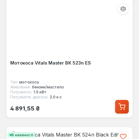
Мотокоса Vitals Master BK 523n ES
Тип:
мотокоса
Живлення:
бензин/мастило
Потужність:
1.5 кВт
Потужність двигуна:
2.0 к.с
Звичайна ціна:
4 891,55 ₴
В наявності