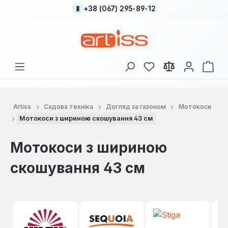
+38 (067) 295-89-12
Перейти до основного вмісту
У вас є 0 у списку
Кош
Artiss
Садова техніка
Догляд за газоном
Мотокоси
Мотокоси з шириною скошування 43 см
Мотокоси з шириною
скошування 43 см