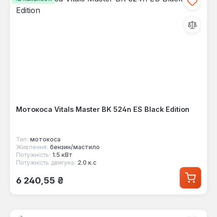
Мотокоса Vitals Master BK 524n ES Black Edition
Тип:
мотокоса
Живлення:
бензин/мастило
Потужність:
1.5 кВт
Потужність двигуна:
2.0 к.с
Звичайна ціна:
6 240,55 ₴