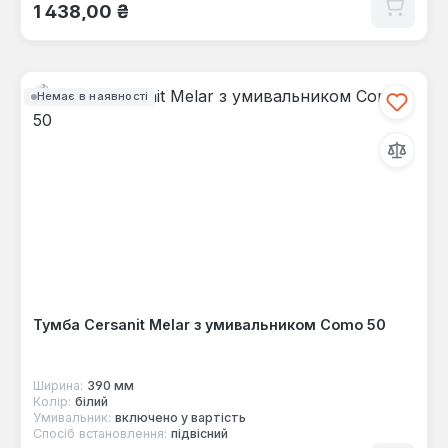
Звичайна ціна:
1 438,00 ₴
Немає в наявності
Тумба Cersanit Melar з умивальником Como 50
Ширина:
390 мм
Колір:
білий
Умивальник:
включено у вартість
Спосіб встановлення:
підвісний