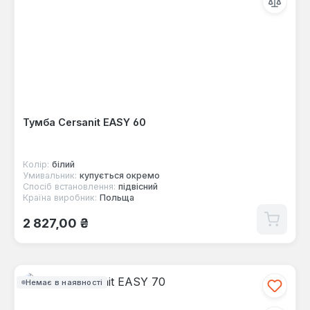
Тумба Cersanit EASY 60
Колір:
білий
Умивальник:
купується окремо
Спосіб встановлення:
підвісний
Країна виробник:
Польща
Звичайна ціна:
2 827,00 ₴
Немає в наявності