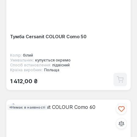
Тумба Cersanit COLOUR Como 50
Колір:
білий
Умивальник:
купується окремо
Спосіб встановлення:
підвісний
Країна виробник:
Польща
Звичайна ціна:
1 412,00 ₴
Немає в наявності