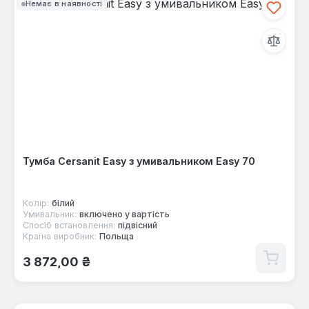
Немає в наявності
Тумба Cersanit Easy з умивальником Easy 70
Колір:
білий
Умивальник:
включено у вартість
Спосіб встановлення:
підвісний
Країна виробник:
Польща
Звичайна ціна:
3 872,00 ₴