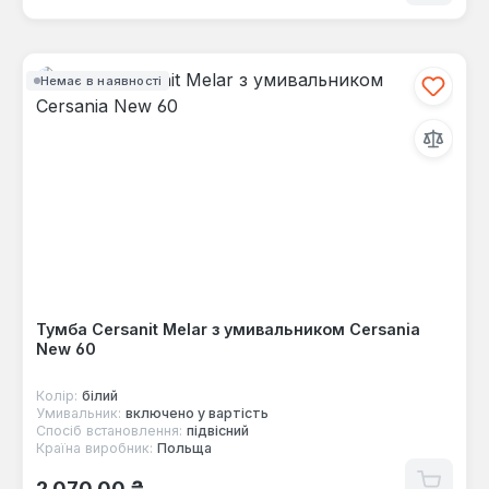
Немає в наявності
Тумба Cersanit Melar з умивальником Cersania
New 60
Колір:
білий
Умивальник:
включено у вартість
Спосіб встановлення:
підвісний
Країна виробник:
Польща
Звичайна ціна:
2 070,00 ₴