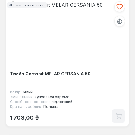
Немає в наявності
Тумба Cersanit MELAR CERSANIA 50
Колір:
білий
Умивальник:
купується окремо
Спосіб встановлення:
підлоговий
Країна виробник:
Польща
Звичайна ціна:
1 703,00 ₴