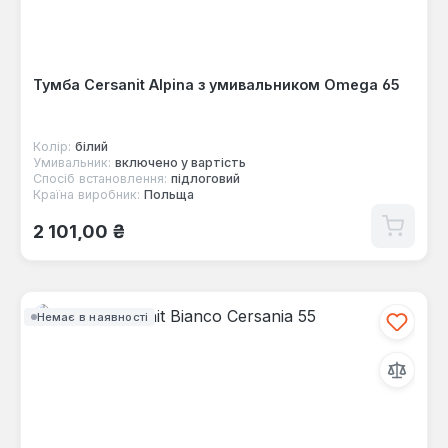
Тумба Cersanit Alpina з умивальником Omega 65
Колір:
білий
Умивальник:
включено у вартість
Спосіб встановлення:
підлоговий
Країна виробник:
Польща
Звичайна ціна:
2 101,00 ₴
Немає в наявності