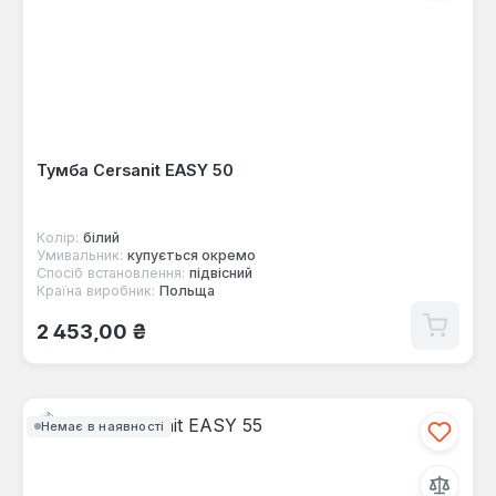
Тумба Cersanit EASY 50
Колір:
білий
Умивальник:
купується окремо
Спосіб встановлення:
підвісний
Країна виробник:
Польща
Звичайна ціна:
2 453,00 ₴
Немає в наявності