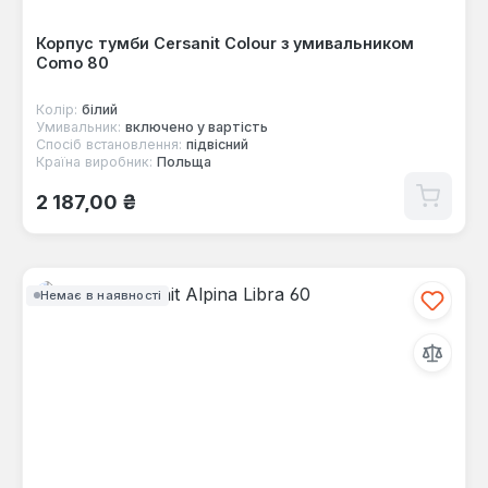
Корпус тумби Cersanit Colour з умивальником
Como 80
Колір:
білий
Умивальник:
включено у вартість
Спосіб встановлення:
підвісний
Країна виробник:
Польща
Звичайна ціна:
2 187,00 ₴
Немає в наявності