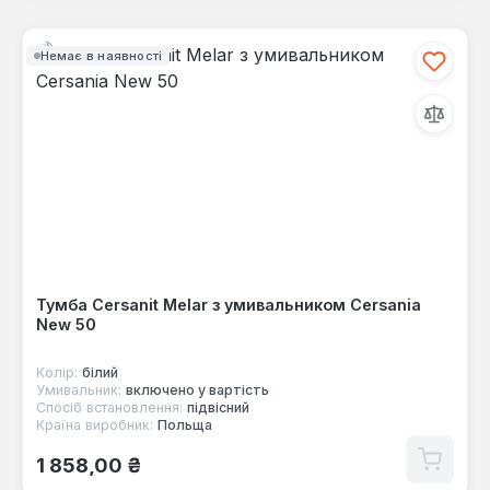
Немає в наявності
Тумба Cersanit Melar з умивальником Cersania
New 50
Колір:
білий
Умивальник:
включено у вартість
Спосіб встановлення:
підвісний
Країна виробник:
Польща
Звичайна ціна:
1 858,00 ₴