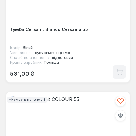
Тумба Cersanit Bianco Cersania 55
Колір:
білий
Умивальник:
купується окремо
Спосіб встановлення:
підлоговий
Країна виробник:
Польща
Звичайна ціна:
531,00 ₴
Немає в наявності