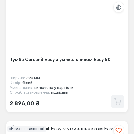
Тумба Cersanit Easy з умивальником Easy 50
Ширина:
390 мм
Колір:
білий
Умивальник:
включено у вартість
Спосіб встановлення:
підвісний
Звичайна ціна:
2 896,00 ₴
Немає в наявності