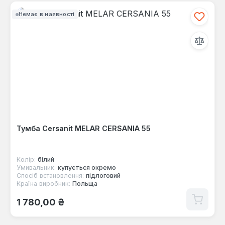
Немає в наявності
Тумба Cersanit MELAR CERSANIA 55
Колір:
білий
Умивальник:
купується окремо
Спосіб встановлення:
підлоговий
Країна виробник:
Польща
Звичайна ціна:
1 780,00 ₴