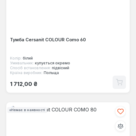
Тумба Cersanit COLOUR Como 60
Колір:
білий
Умивальник:
купується окремо
Спосіб встановлення:
підвісний
Країна виробник:
Польща
Звичайна ціна:
1 712,00 ₴
Немає в наявності