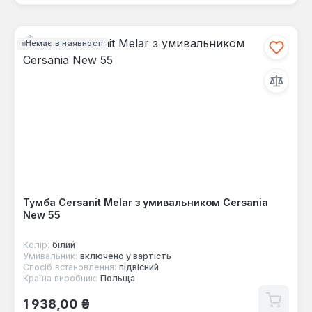
Немає в наявності
Тумба Cersanit Melar з умивальником Cersania
New 55
Колір:
білий
Умивальник:
включено у вартість
Спосіб встановлення:
підвісний
Країна виробник:
Польща
Звичайна ціна:
1 938,00 ₴