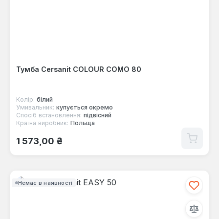
Тумба Cersanit COLOUR COMO 80
Колір:
білий
Умивальник:
купується окремо
Спосіб встановлення:
підвісний
Країна виробник:
Польща
Звичайна ціна:
1 573,00 ₴
Немає в наявності