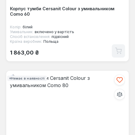
Корпус тумби Cersanit Colour з умивальником
Como 60
Колір:
білий
Умивальник:
включено у вартість
Спосіб встановлення:
підвісний
Країна виробник:
Польща
Звичайна ціна:
1 863,00 ₴
Немає в наявності