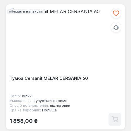
Немає в наявності
Тумба Cersanit MELAR CERSANIA 60
Колір:
білий
Умивальник:
купується окремо
Спосіб встановлення:
підлоговий
Країна виробник:
Польща
Звичайна ціна:
1 858,00 ₴