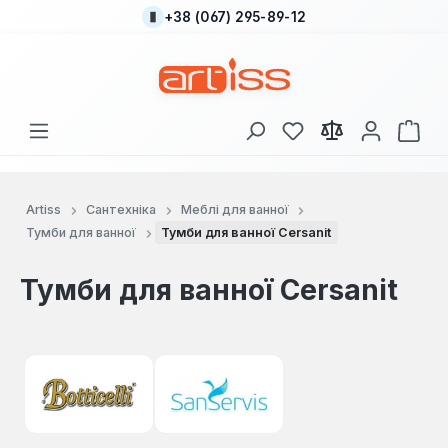
+38 (067) 295-89-12
Перейти до основного вмісту
У вас є 0 у списку
Кош
Artiss
Сантехніка
Меблі для ванної
Тумби для ванної
Тумби для ванної Cersanit
Тумби для ванної Cersanit