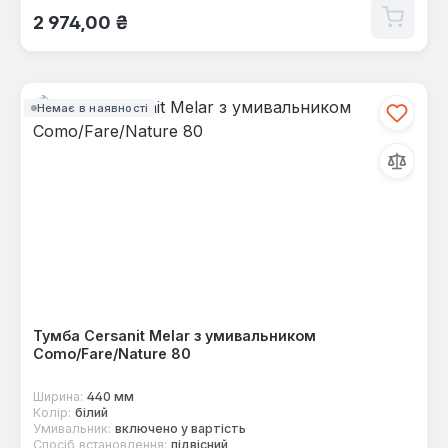
Звичайна ціна:
2 974,00 ₴
Немає в наявності
Тумба Cersanit Melar з умивальником
Como/Fare/Nature 80
Ширина:
440 мм
Колір:
білий
Умивальник:
включено у вартість
Спосіб встановлення:
підвісний