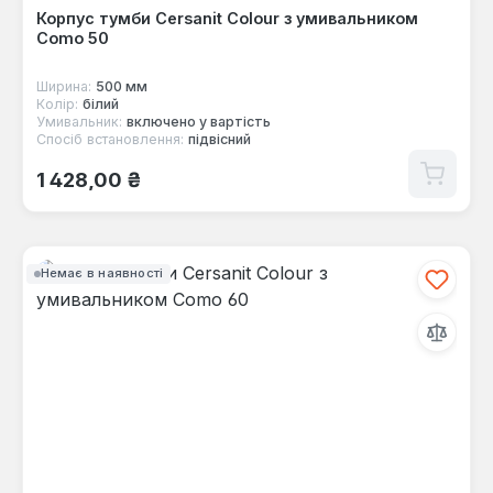
Корпус тумби Cersanit Colour з умивальником
Como 50
Ширина:
500 мм
Колір:
білий
Умивальник:
включено у вартість
Спосіб встановлення:
підвісний
Звичайна ціна:
1 428,00 ₴
Немає в наявності