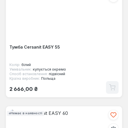
Тумба Cersanit EASY 55
Колір:
білий
Умивальник:
купується окремо
Спосіб встановлення:
підвісний
Країна виробник:
Польща
Звичайна ціна:
2 666,00 ₴
Немає в наявності