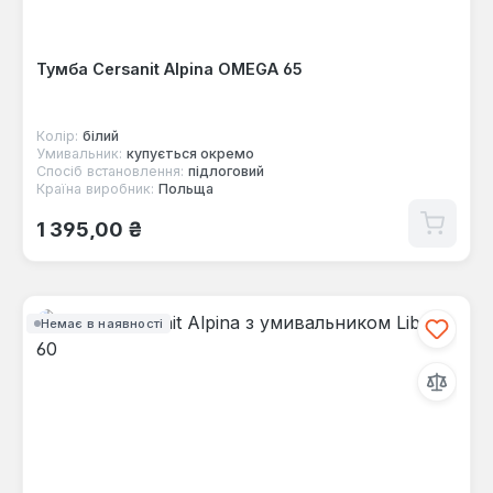
Тумба Cersanit Alpina OMEGA 65
Колір:
білий
Умивальник:
купується окремо
Спосіб встановлення:
підлоговий
Країна виробник:
Польща
Звичайна ціна:
1 395,00 ₴
Немає в наявності