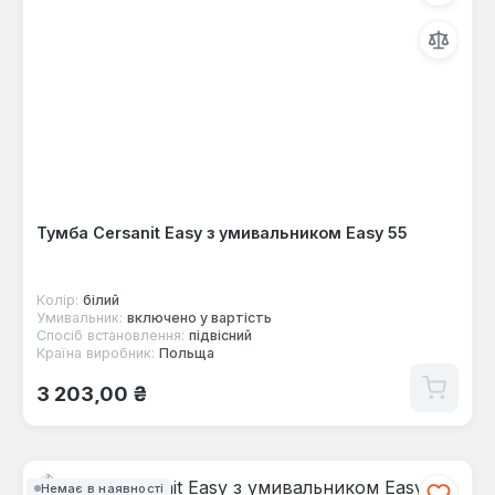
Тумба Cersanit Easy з умивальником Easy 55
Колір:
білий
Умивальник:
включено у вартість
Спосіб встановлення:
підвісний
Країна виробник:
Польща
Звичайна ціна:
3 203,00 ₴
Немає в наявності