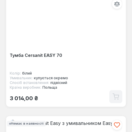
Тумба Cersanit EASY 70
Колір:
білий
Умивальник:
купується окремо
Спосіб встановлення:
підвісний
Країна виробник:
Польща
Звичайна ціна:
3 014,00 ₴
Немає в наявності