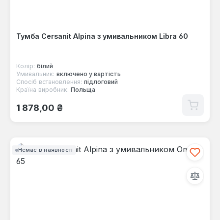
Тумба Cersanit Alpina з умивальником Libra 60
Колір:
білий
Умивальник:
включено у вартість
Спосіб встановлення:
підлоговий
Країна виробник:
Польща
Звичайна ціна:
1 878,00 ₴
Немає в наявності