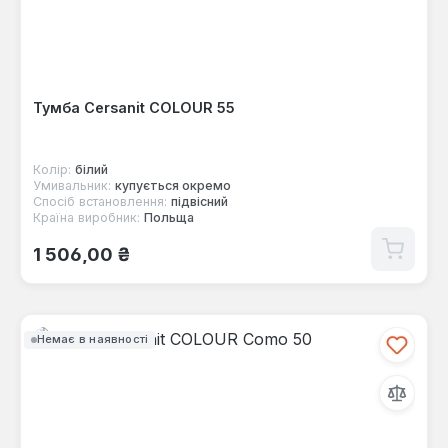
Тумба Cersanit COLOUR 55
Колір:
білий
Умивальник:
купується окремо
Спосіб встановлення:
підвісний
Країна виробник:
Польща
Звичайна ціна:
1 506,00 ₴
Немає в наявності