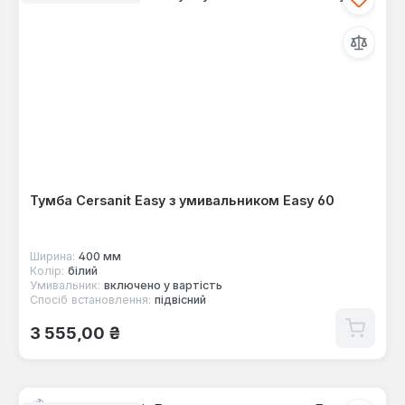
Тумба Cersanit Easy з умивальником Easy 60
Ширина:
400 мм
Колір:
білий
Умивальник:
включено у вартість
Спосіб встановлення:
підвісний
Звичайна ціна:
3 555,00 ₴