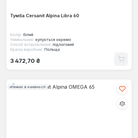
Тумба Cersanit Alpina Libra 60
Колір:
білий
Умивальник:
купується окремо
Спосіб встановлення:
підлоговий
Країна виробник:
Польща
Звичайна ціна:
3 472,70 ₴
Немає в наявності