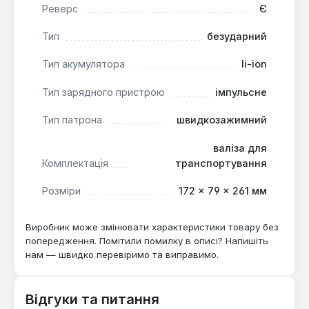
Освітлення робочої зони:
Вбудована
Реверс
Є
світлодіодна підсвітка з функціями
Тип
безударний
попереднього та післясвітіння покращує
видимість у слабо освітлених місцях.
Тип акумулятора
li-ion
Тип зарядного пристрою
імпульсне
Акумуляторна дриль-шуруповерт Makita
DDF484RTE є універсальним інструментом для
Тип патрона
швидкозажимний
професійного використання в будівництві, ремонті,
монтажних роботах та меблевому виробництві.
валіза для
Вона підходить для свердління отворів у деревині
Комплектація
транспортування
(до 76 мм) та металі (до 13 мм), а також для
точного закручування шурупів, забезпечуючи
Розміри
172 × 79 × 261 мм
високу продуктивність та зручність експлуатації.
Виробник може змінювати характеристики товару без
попередження. Помітили помилку в описі? Напишіть
нам — швидко перевіримо та виправимо.
Відгуки та питання