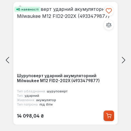
В наявності
Шуруповерт ударний акумуляторний
Milwaukee M12 FID2-202X (4933479877)
Тип обладнання:
шуруповерт
Тип:
ударний
Живлення:
акумулятор
Тип патрона:
під біти
Звичайна ціна:
14 098,04 ₴