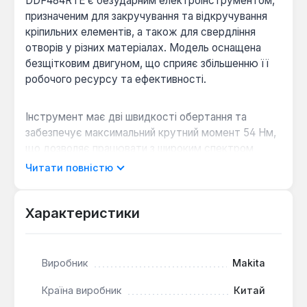
DDF484RTE є безударним електроінструментом,
призначеним для закручування та відкручування
кріпильних елементів, а також для свердління
отворів у різних матеріалах. Модель оснащена
безщітковим двигуном, що сприяє збільшенню її
робочого ресурсу та ефективності.
Інструмент має дві швидкості обертання та
забезпечує максимальний крутний момент 54 Нм,
що дозволяє працювати з широким спектром
завдань. Швидкозатискний патрон діаметром до 13
Читати повністю
мм забезпечує легку та швидку заміну оснастки
однією рукою. За допомогою муфти регулювання
крутного моменту можна встановити необхідне
Характеристики
значення для роботи з конкретним матеріалом,
запобігаючи пошкодженню кріплення або поверхні.
Функція реверсу спрощує вилучення заклинилого
Виробник
Makita
свердла та викручування кріпильних елементів.
Вбудована світлодіодна підсвітка з функціями
Країна виробник
Китай
попереднього та післясвітіння покращує видимість