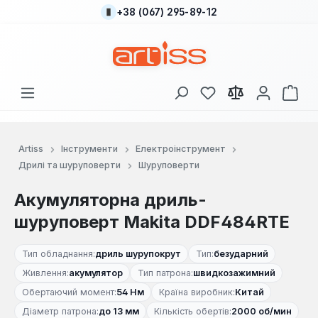
+38 (067) 295-89-12
Перейти до основного вмісту
У вас є 0 у списку
Кош
Artiss
Інструменти
Електроінструмент
Дрилі та шуруповерти
Шуруповерти
Акумуляторна дриль-
шуруповерт Makita DDF484RTE
Тип обладнання:
дриль шурупокрут
Тип:
безударний
Живлення:
акумулятор
Тип патрона:
швидкозажимний
Обертаючий момент:
54 Нм
Країна виробник:
Китай
Діаметр патрона:
до 13 мм
Кількість обертів:
2000 об/мин