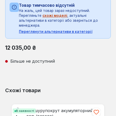
Товар тимчасово відсутній
На жаль, цей товар зараз недоступний.
Перегляньте
схожі моделі
, актуальні
альтернативи в категорії або зверніться до
менеджера.
Переглянути альтернативи в категорії
Звичайна ціна:
12 035,00 ₴
Більше не доступний
Схожі товари
Пропустити галерею продуктів
В наявності