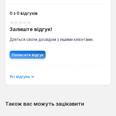
0 з 0 відгуків
Середня оцінка 0 з 5 зірок
Залиште відгук!
Діліться своїм досвідом з іншими клієнтами.
Написати відгук
Відображати рецензії лише поточною
мовою.
Усі відгуки
Також вас можуть зацікавити
Відгуків не знайдено. Поділіться
своїми знаннями з іншими.
Пропустити галерею продуктів