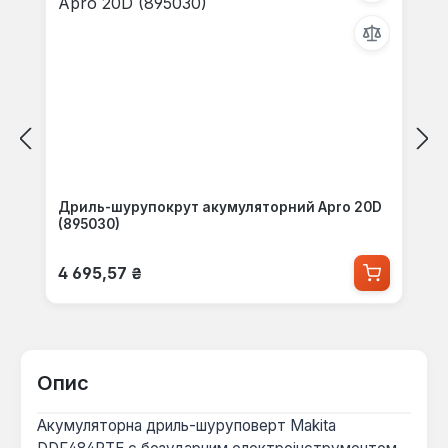
Дриль-шурупокрут акумуляторний Apro 20D
(895030)
Звичайна ціна:
4 695,57 ₴
Опис
Акумуляторна дриль-шуруповерт Makita