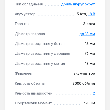
Тип обладнання
дриль шурупокрут
робочої зони.
Акумулятор
5 А*ч,
18 В
Безщітковий двигун:
Забезпечує підвищену
Гарантія
3 роки
ефективність, довший термін служби та менше
обслуговування порівняно з колекторними
Діаметр патрона
до 13 мм
аналогами.
Швидкозатискний патрон:
Дозволяє легко та
Діаметр свердління у бетоні
13 мм
швидко змінювати біти та свердла однією
рукою, оптимізуючи робочий процес.
Діаметр свердління у деревині
76 мм
Точне регулювання крутного моменту:
Діаметр свердління у металі
13 мм
Муфта регулювання крутного моменту
дозволяє налаштувати інструмент під різні
Живлення
акумулятор
матеріали та типи кріплення, запобігаючи їх
пошкодженню.
Кількість обертів
2000 об/мин
Ергономічний дизайн:
Легкий та компактний
Кількість швидкостей
2
корпус, а також ергономічна рукоятка
забезпечують комфортну роботу протягом
Обертаючий момент
54 Нм
тривалого часу.