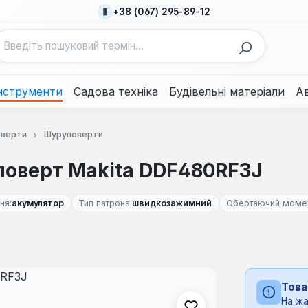
+38 (067) 295-89-12
нструменти
Садова техніка
Будівельні матеріали
А
оверти
Шуруповерти
оверт Makita DDF480RF3J
ня:
акумулятор
Тип патрона:
швидкозажимний
Обертаючий момен
Това
На жа