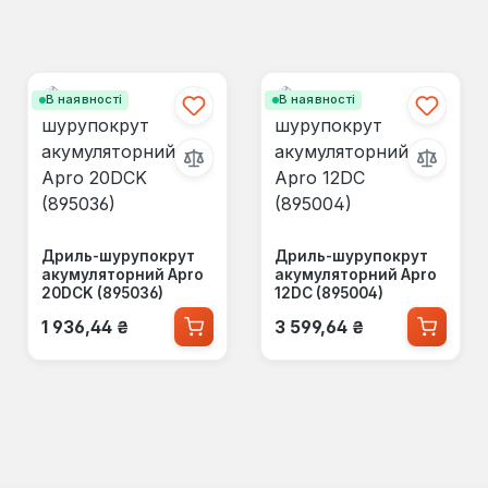
В наявності
В наявності
Дриль-шурупокрут
Дриль-шурупокрут
акумуляторний Apro
акумуляторний Apro
20DCK (895036)
12DC (895004)
Звичайна ціна:
Звичайна ціна:
1 936,44 ₴
3 599,64 ₴