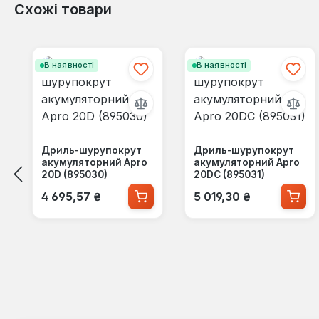
Схожі товари
Пропустити галерею продуктів
В наявності
В наявності
Дриль-шурупокрут
Дриль-шурупокрут
акумуляторний Apro
акумуляторний Apro
20D (895030)
20DC (895031)
Звичайна ціна:
Звичайна ціна:
4 695,57 ₴
5 019,30 ₴