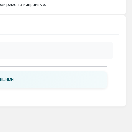
ревіримо та виправимо.
іншими.