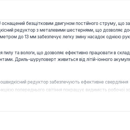
оснащений безщітковим двигуном постійного струму, що за
дкісний редуктор з металевими шестернями, що дозволяє дос
метром до 13 мм забезпечує легку зміну насадок однією ру
ня пилу та вологи, що дозволяє ефективно працювати в склад
нтами. Дриль-шуруповерт живиться від літій-іонного акумуля
ошвидкісний редуктор забезпечують ефективне свердління (д
ункцією попереднього світіння покращує видимість робочої 
достійкий корпус, а також металеві шестерні редуктора га
нструментом для будівельних, монтажних та ремонтних робіт
ивної експлуатації в різних умовах.