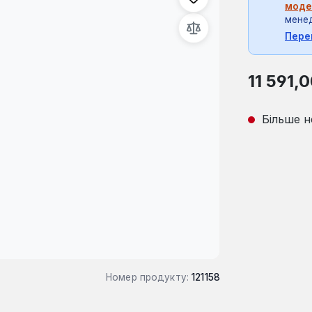
моде
мене
Пере
Звичайна ці
11 591,
Більше н
Номер продукту:
121158