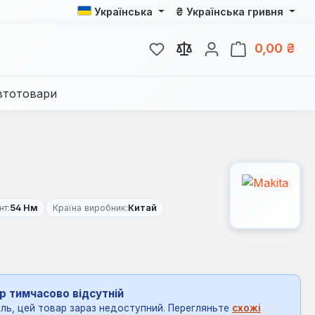
₴
Українська
Українська гривня
У вас є 0 у списку бажань
Кош
0,00 ₴
втотовари
т:
54 Нм
Країна виробник:
Китай
р тимчасово відсутній
ль, цей товар зараз недоступний. Перегляньте
схожі