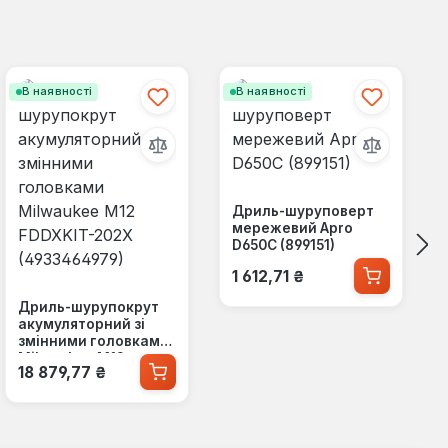
В наявності
В наявності
Дриль-шуруповерт
мережевий Apro
D650C (899151)
Звичайна ціна:
1 612,71 ₴
Дриль-шурупокрут
акумуляторний зі
змінними головками
Milwaukee M12
Звичайна ціна:
18 879,77 ₴
FDDXKIT-202X
(4933464979)