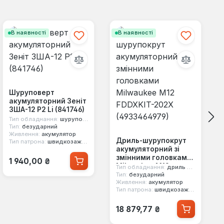
В наявності
В наявності
Шуруповерт
акумуляторний Зеніт
ЗША-12 Р2 Li (841746)
Тип обладнання:
шуруповерт
Тип:
безударний
Живлення:
акумулятор
Дриль-шурупокрут
Тип патрона:
швидкозажимний
акумуляторний зі
Звичайна ціна:
змінними головками
1 940,00 ₴
Milwaukee M12
Тип обладнання:
дриль шурупокрут
FDDXKIT-202X
Тип:
безударний
Живлення:
акумулятор
(4933464979)
Тип патрона:
швидкозажимний
Звичайна ціна:
18 879,77 ₴