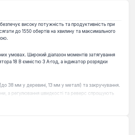
безпечує високу потужність та продуктивність при
ягати до 1550 обертів на хвилину та максимального
кою.
них умовах. Широкий діапазон моментів затягування
тора 18 В ємністю 3 А·год, а індикатор розрядки
о 38 мм у деревині, 13 мм у металі) та закручування.
зони, а регулювання швидкості та реверс спрощують
рантують тривалий термін служби інструменту.
. Він підходить для майстрів, які потребують