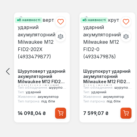
Пропустити галерею продуктів
В наявності
В наявності
Шуруповерт ударний
Шурупокрут ударний
акумуляторний
акумуляторний
Milwaukee M12 FID2-
Milwaukee M12 FID2-0
202X (4933479877)
(4933479876)
Тип обладнання:
шуруповерт
Тип обладнання:
шуруповерт
Тип:
ударний
Тип:
ударний
Живлення:
акумулятор
Живлення:
акумулятор
Тип патрона:
під біти
Тип патрона:
під біти
Звичайна ціна:
Звичайна ціна:
14 098,04 ₴
7 599,07 ₴