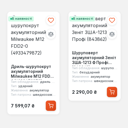
В наявності
В наявності
Шуруповерт
акумуляторний Зеніт
ЗША-1213 Ф Профі
Дриль-шурупокрут
(843862)
Тип обладнання:
шуруповерт
акумуляторний
Тип:
безударний
Milwaukee M12 FDD2-
Живлення:
акумулятор
0 (4933479872)
Тип патрона:
швидкозажимний
Тип обладнання:
дриль шурупокрут
Тип:
ударний
Звичайна ціна:
Живлення:
акумулятор
2 290,00 ₴
Тип патрона:
швидкозажимний
Звичайна ціна:
7 599,07 ₴