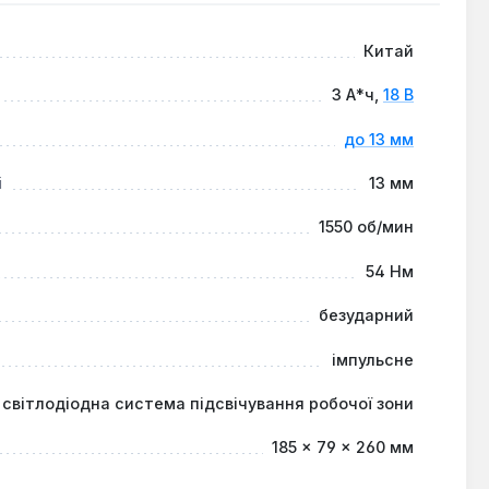
Китай
3 А*ч,
18 В
до 13 мм
і
13 мм
1550 об/мин
54 Нм
безударний
імпульсне
світлодіодна система підсвічування робочої зони
185 × 79 × 260 мм