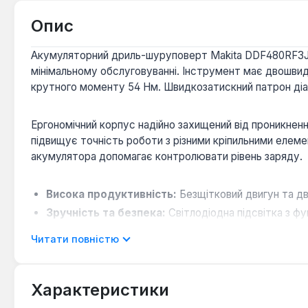
Опис
Акумуляторний дриль-шуруповерт Makita DDF480RF3J 
мінімальному обслуговуванні. Інструмент має двошви
крутного моменту 54 Нм. Швидкозатискний патрон діа
Ергономічний корпус надійно захищений від проникнен
підвищує точність роботи з різними кріпильними елеме
акумулятора допомагає контролювати рівень заряду.
Висока продуктивність:
Безщітковий двигун та дв
Зручність та безпека:
Світлодіодна підсвітка з ф
виконання завдань.
Читати повністю
Надійність та довговічність:
Пилозахищений та во
Цей акумуляторний дриль-шуруповерт є професійним і
Характеристики
потужного, надійного та мобільного рішення для інтенс