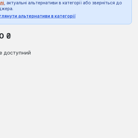
лі
, актуальні альтернативи в категорії або зверніться до
джера.
глянути альтернативи в категорії
на:
00 ₴
е доступний