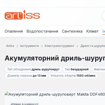
рейти до основного вмісту
Перейти до пошуку
Перейти до основної навігації
Опалення
Водопостачання
Сантехніка
Клімат
І
Artiss
Інструменти
Електроінструмент
Дрилі та шуруп
Акумуляторний дриль-шуруп
Тип обладнання:
дриль шурупокрут
Тип:
безударний
Живлен
Діаметр патрона:
до 13 мм
Кількість обертів:
1550 об/мин
Пропустити галерею зображень
Немає в наявності