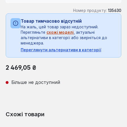
Номер продукту:
135630
Товар тимчасово відсутній
На жаль, цей товар зараз недоступний.
Перегляньте
схожі моделі
, актуальні
альтернативи в категорії або зверніться до
менеджера.
Переглянути альтернативи в категорії
Звичайна ціна:
2 469,05 ₴
Більше не доступний
Схожі товари
Пропустити галерею продуктів