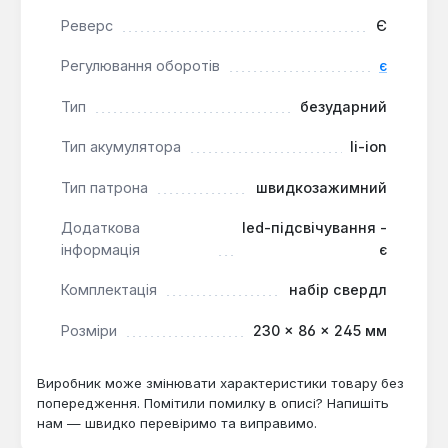
літій-іонні акумулятори 12 В / 1,5 А·год, зарядний
Реверс
Є
пристрій та пластиковий кейс, що забезпечує
готовність до роботи та зручне зберігання.
Регулювання оборотів
є
Тип
безударний
Дриль-шурупокрут Vitals AU 12/2KP QC є
оптимальним вибором для домашніх майстрів та
Тип акумулятора
li-ion
професіоналів, які потребують надійного та
функціонального інструменту для монтажних,
Тип патрона
швидкозажимний
ремонтних та будівельних робіт. Він підходить для
Додаткова
led-підсвічування -
роботи з деревиною, металом, пластиком та
інформація
є
іншими матеріалами.
Комплектація
набір свердл
Розміри
230 × 86 × 245 мм
Виробник може змінювати характеристики товару без
попередження. Помітили помилку в описі? Напишіть
нам — швидко перевіримо та виправимо.