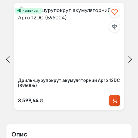
В наявності
Дриль-шурупокрут акумуляторний Apro 12DC
(895004)
Звичайна ціна:
3 599,64 ₴
Опис