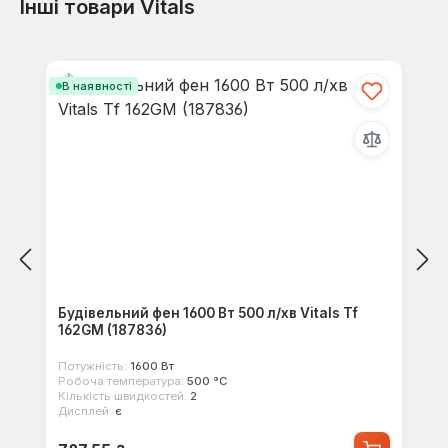
Інші товари Vitals
Відгуків не знайдено. Поділіться
своїми знаннями з іншими.
Пропустити галерею продуктів
В наявності
Будівельний фен 1600 Вт 500 л/хв Vitals Tf
162GM (187836)
Потужність:
1600 Вт
Робоча температура:
500 °С
Кількість швидкостей:
2
Дисплей:
є
Звичайна ціна: