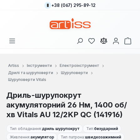
+38 (067) 295-89-12
Перейти до основного вмісту
У вас є 0 у списку
Кош
Artiss
Інструменти
Електроінструмент
Дрилі та шуруповерти
Шуруповерти
Шуруповерти Vitals
Дриль-шурупокрут
акумуляторний 26 Нм, 1400 об/
хв Vitals AU 12/2KP QC (141916)
Тип обладнання:
дриль шурупокрут
Тип:
безударний
Живлення:
акумулятор
Тип патрона:
швидкозажимний