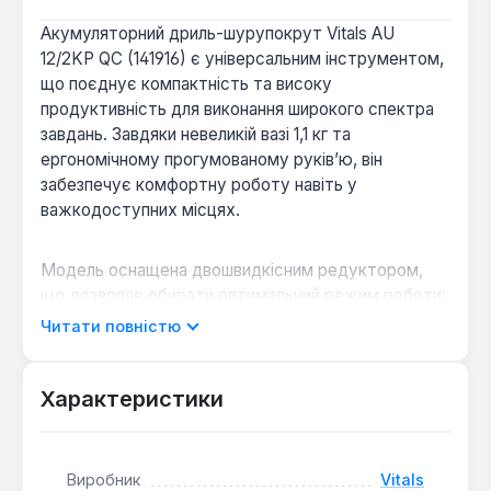
Акумуляторний дриль-шурупокрут Vitals AU
12/2KP QC (141916) є універсальним інструментом,
що поєднує компактність та високу
продуктивність для виконання широкого спектра
завдань. Завдяки невеликій вазі 1,1 кг та
ергономічному прогумованому руків’ю, він
забезпечує комфортну роботу навіть у
важкодоступних місцях.
Модель оснащена двошвидкісним редуктором,
що дозволяє обирати оптимальний режим роботи:
від 0 до 400 об/хв для точного закручування та від
Читати повністю
0 до 1400 об/хв для швидкого свердління.
Максимальний крутний момент 26 Нм забезпечує
ефективне свердління отворів діаметром до 20
Характеристики
мм у деревині та до 10 мм у металі.
Швидкозатискний патрон 10 мм із системою DFR
легко трансформується в патрон Hex 1/4’’, що
Виробник
Vitals