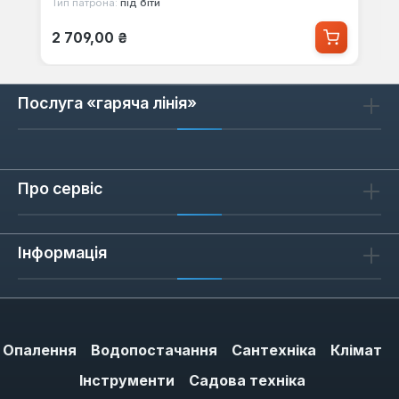
Тип патрона:
під біти
Звичайна ціна:
2 709,00 ₴
Послуга «гаряча лінія»
Про сервіс
Інформація
Опалення
Водопостачання
Сантехніка
Клімат
Інструменти
Садова техніка