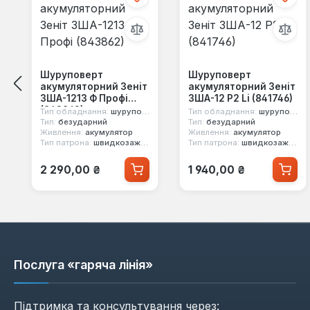
Шуруповерт
Шуруповерт
акумуляторний Зеніт
акумуляторний Зеніт
ЗША-1213 Ф Профі
ЗША-12 Р2 Li (841746)
(843862)
Тип обладнання:
шуруповерт
Тип обладнання:
шуруповерт
Тип:
безударний
Тип:
безударний
Живлення:
акумулятор
Живлення:
акумулятор
Тип патрона:
швидкозажимний
Тип патрона:
швидкозажимний
Звичайна ціна:
Звичайна ціна:
2 290,00 ₴
1 940,00 ₴
Послуга «гаряча лінія»
Підтримка та консультування через: