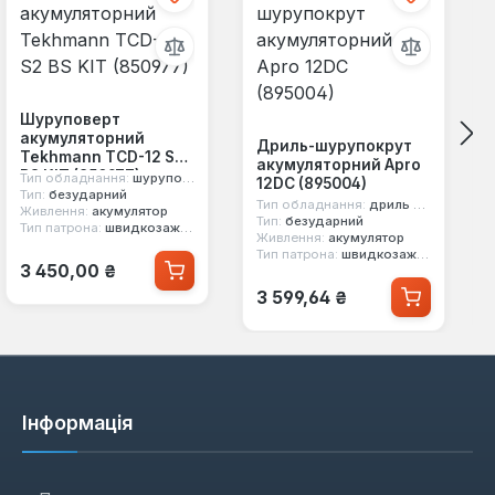
Шуруповерт
акумуляторний
Дриль-шурупокрут
Tekhmann TCD-12 S2
акумуляторний Apro
BS KIT (850977)
Тип обладнання:
шуруповерт
12DC (895004)
Тип:
безударний
Тип обладнання:
дриль шурупокрут
Живлення:
акумулятор
Тип:
безударний
Тип патрона:
швидкозажимний
Живлення:
акумулятор
Тип патрона:
швидкозажимний
Звичайна ціна:
3 450,00 ₴
Звичайна ціна:
3 599,64 ₴
Інформація