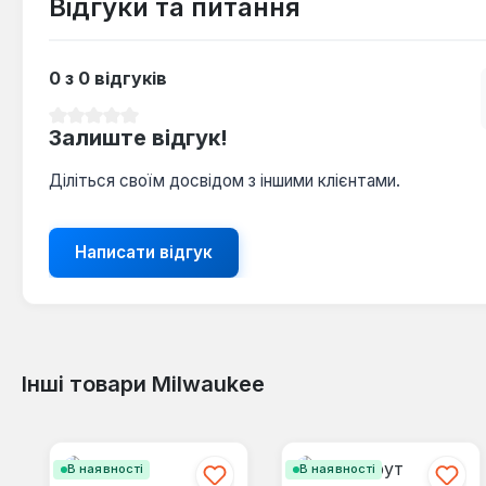
Відгуки та питання
0 з 0 відгуків
Середня оцінка 0 з 5 зірок
Залиште відгук!
Діліться своїм досвідом з іншими клієнтами.
Написати відгук
Інші товари Milwaukee
Пропустити галерею продуктів
В наявності
В наявності