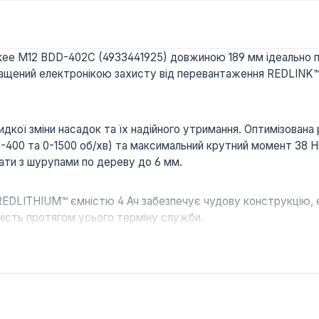
ee M12 BDD-402C (4933441925) довжиною 189 мм ідеально п
щений електронікою захисту від перевантаження REDLINK™ як
дкої зміни насадок та їх надійного утримання. Оптимізована
(0-400 та 0-1500 об/хв) та максимальний крутний момент 38
вати з шурупами по дереву до 6 мм.
DLITHIUM™ ємністю 4 Ач забезпечує чудову конструкцію, ел
ність протягом усього терміну служби.
ня заряду акумулятора та світлодіодне освітлення робочої 
яторами MILWAUKEE® M12™, що забезпечує універсальність та
ться в комплекті з двома акумуляторами M12 B4, зарядним 