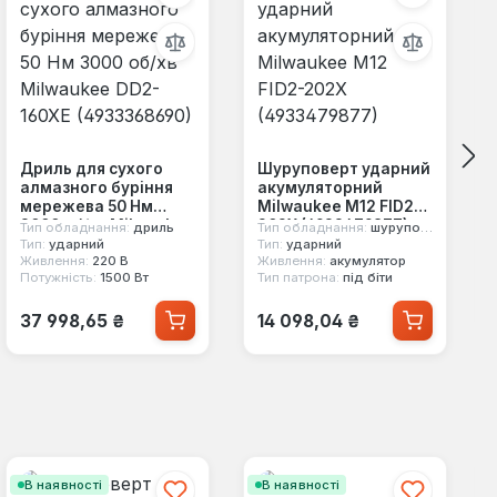
Дриль для сухого
Шуруповерт ударний
алмазного буріння
акумуляторний
мережева 50 Нм
Milwaukee M12 FID2-
3000 об/хв Milwaukee
202X (4933479877)
Тип обладнання:
дриль
Тип обладнання:
шуруповерт
DD2-160XE
Тип:
ударний
Тип:
ударний
Живлення:
220 В
Живлення:
акумулятор
(4933368690)
Потужність:
1500 Вт
Тип патрона:
під біти
Звичайна ціна:
Звичайна ціна:
37 998,65 ₴
14 098,04 ₴
В наявності
В наявності