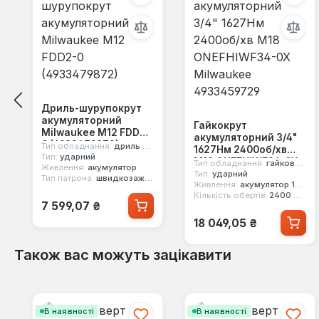
Дриль-шурупокрут
акумуляторний
Гайкокрут
Milwaukee M12 FDD2-
акумуляторний 3/4"
0 (4933479872)
Тип обладнання:
дриль шурупокрут
1627Нм 2400об/хв
Тип:
ударний
M18 ONEFHIWF34-0X
Тип обладнання:
гайковерт
Живлення:
акумулятор
Milwaukee
Тип:
ударний
Тип патрона:
швидкозажимний
Живлення:
акумулятор 18 В
4933459729
Кількість обертів:
2400 об/хв
Звичайна ціна:
7 599,07 ₴
Звичайна ціна:
18 049,05 ₴
Також вас можуть зацікавити
Пропустити галерею продуктів
В наявності
В наявності