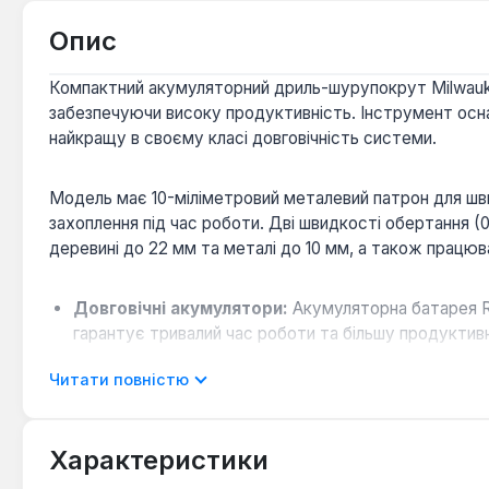
Опис
Компактний акумуляторний дриль-шурупокрут Milwauk
забезпечуючи високу продуктивність. Інструмент осна
найкращу в своєму класі довговічність системи.
Модель має 10-міліметровий металевий патрон для шви
захоплення під час роботи. Дві швидкості обертання 
деревині до 22 мм та металі до 10 мм, а також працю
Довговічні акумулятори:
Акумуляторна батарея RE
гарантує тривалий час роботи та більшу продуктив
Зручність використання:
Вбудований покажчик рів
Читати повністю
в умовах недостатнього освітлення.
Гнучка система:
Інструмент працює з усіма акумул
Характеристики
Дриль-шурупокрут Milwaukee M12 BDD-402C поставляє