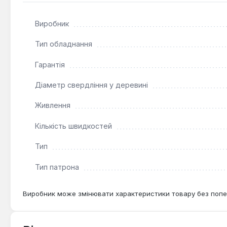
його готовим до використання одразу після покупки. Ц
потужність та довговічність для широкого спектру мо
Виробник
Тип обладнання
Гарантія
Діаметр свердління у деревині
Живлення
Кількість швидкостей
Тип
Тип патрона
Виробник може змінювати характеристики товару без попе