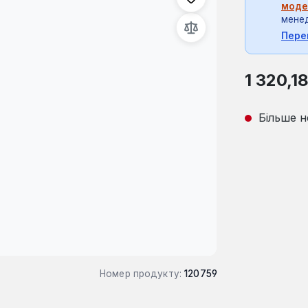
моде
мене
Пере
Звичайна ці
1 320,1
Більше н
Номер продукту:
120759