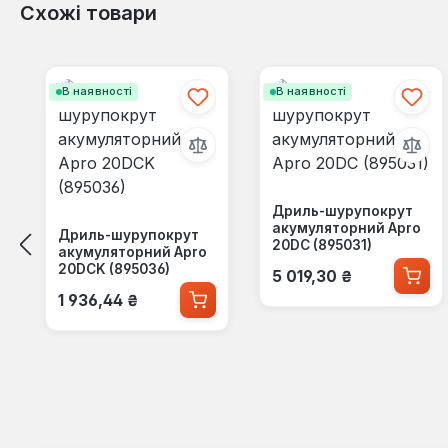
Схожі товари
Пропустити галерею продуктів
В наявності
В наявності
Дриль-шурупокрут
акумуляторний Apro
Дриль-шурупокрут
20DC (895031)
акумуляторний Apro
Звичайна ціна:
20DCK (895036)
5 019,30 ₴
Звичайна ціна:
1 936,44 ₴