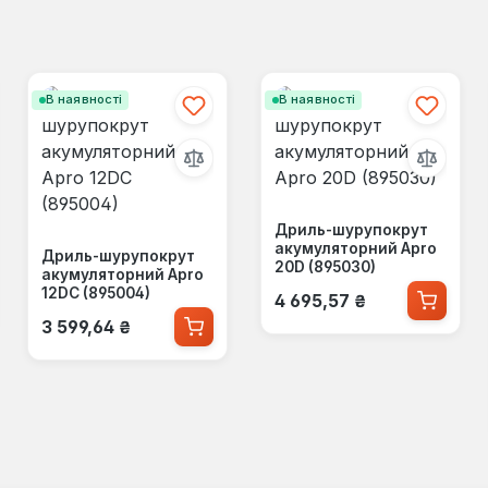
В наявності
В наявності
Дриль-шурупокрут
акумуляторний Apro
Дриль-шурупокрут
20D (895030)
акумуляторний Apro
Звичайна ціна:
12DC (895004)
4 695,57 ₴
Звичайна ціна:
3 599,64 ₴