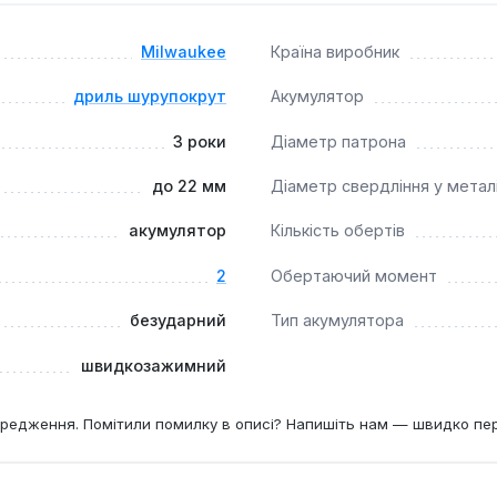
ей безударний інструмент є надійним вибором для професіона
нтажних та ремонтних робіт.
Milwaukee
Країна виробник
дриль шурупокрут
Акумулятор
3 роки
Діаметр патрона
до 22 мм
Діаметр свердління у метал
акумулятор
Кількість обертів
2
Обертаючий момент
безударний
Тип акумулятора
швидкозажимний
редження. Помітили помилку в описі? Напишіть нам — швидко пе