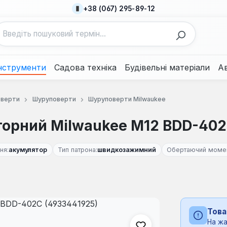
+38 (067) 295-89-12
нструменти
Садова техніка
Будівельні матеріали
А
оверти
Шуруповерти
Шуруповерти Milwaukee
орний Milwaukee M12 BDD-402
ня:
акумулятор
Тип патрона:
швидкозажимний
Обертаючий момен
Това
На жа