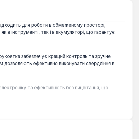
ідходить для роботи в обмеженому просторі,
 в інструменті, так і в акумуляторі, що гарантує
 рукоятка забезпечує кращий контроль та зручне
 Нм дозволяють ефективно виконувати свердління в
ектроніку та ефективність без вицвітання, що
зони підвищують зручність для користувача, особливо
 взаємозамінність у лінійці інструментів.
пристроєм C12 C та пластиковим кейсом, що робить