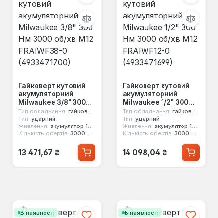
Гайковерт кутовий
Гайковерт кутовий
акумуляторний
акумуляторний
Milwaukee 3/8" 300
Milwaukee 1/2" 300
Нм 3000 об/хв M12
Нм 3000 об/хв M12
Тип обладнання:
гайковерт
Тип обладнання:
гайковерт
FRAIWF38-0
FRAIWF12-0
Тип:
ударний
Тип:
ударний
Живлення:
акумулятор 12 В
Живлення:
акумулятор 12 В
(4933471700)
(4933471699)
Кількість обертів:
3000 об/хв
Кількість обертів:
3000 об/хв
Звичайна ціна:
Звичайна ціна:
13 471,67 ₴
14 098,04 ₴
В наявності
В наявності