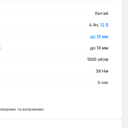
лів та домашніх майстрів, які цінують компактність,
Китай
4 Ач,
12 В
до 10 мм
і
до 10 мм
1500 об/хв
38 Нм
li-ion
ревіримо та виправимо.