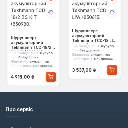
Шуруповерт
акумуляторний
Шуруповерт
Tekhmann TCD-18 LIW
акумуляторний
(850615)
Тип обладнання:
шуруповерт
Tekhmann TCD-18/2
Тип:
безударний
BS KIT (850980)
Тип обладнання:
шуруповерт
Живлення:
акумулятор
Тип:
безударний
Тип патрона:
швидкозажимний
Живлення:
акумулятор
Тип патрона:
швидкозажимний
Звичайна ціна:
3 537,00 ₴
Звичайна ціна:
4 918,00 ₴
Про сервіс