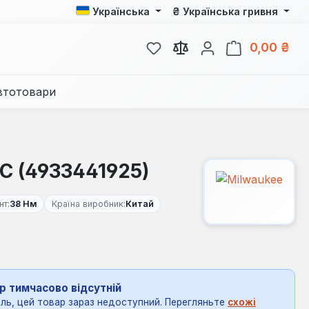
₴
Українська
Українська гривня
У вас є 0 у списку бажань
Кош
0,00 ₴
втотовари
C (4933441925)
т:
38 Нм
Країна виробник:
Китай
р тимчасово відсутній
ль, цей товар зараз недоступний. Перегляньте
схожі