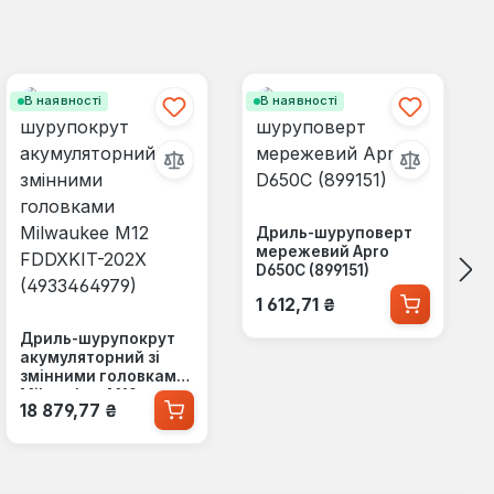
В наявності
В наявності
Дриль-шуруповерт
мережевий Apro
D650C (899151)
Звичайна ціна:
1 612,71 ₴
Дриль-шурупокрут
акумуляторний зі
змінними головками
Milwaukee M12
Звичайна ціна:
18 879,77 ₴
FDDXKIT-202X
(4933464979)