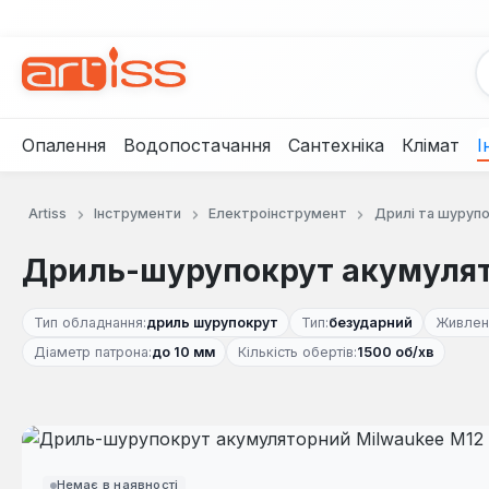
рейти до основного вмісту
Перейти до пошуку
Перейти до основної навігації
Опалення
Водопостачання
Сантехніка
Клімат
І
Artiss
Інструменти
Електроінструмент
Дрилі та шуруп
Дриль-шурупокрут акумулят
Тип обладнання:
дриль шурупокрут
Тип:
безударний
Живлен
Діаметр патрона:
до 10 мм
Кількість обертів:
1500 об/хв
Пропустити галерею зображень
Немає в наявності