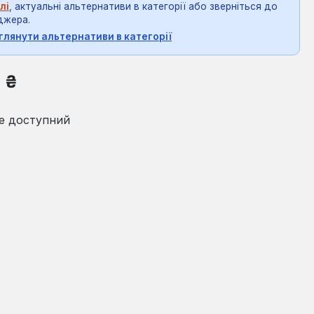
лі
, актуальні альтернативи в категорії або зверніться до
джера.
глянути альтернативи в категорії
на:
8 ₴
е доступний