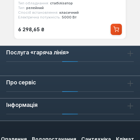
Тип обладнання:
стабілізатор
Тип:
релейний
Спосіб встановлення:
класичний
Електрична потужність:
5000 Вт
Звичайна ціна:
6 298,65 ₴
Послуга «гаряча лінія»
Про сервіс
Інформація
Опалення
Водопостачання
Сантехніка
Клімат