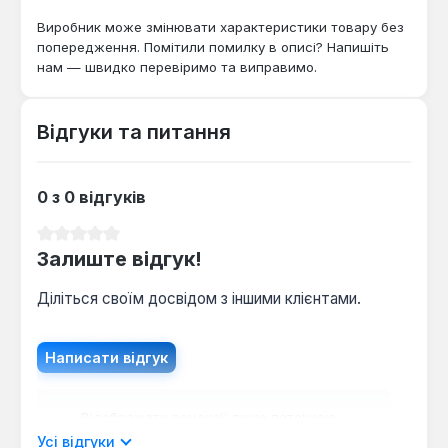
невеликих виробничих приміщеннях, де потрібна
Виробник може змінювати характеристики товару без
висока потужність та надійний захист від коливань
попередження. Помітили помилку в описі? Напишіть
напруги.
нам — швидко перевіримо та виправимо.
Відгуки та питання
0 з 0 відгуків
Середня оцінка 0 з 5 зірок
Залиште відгук!
Діліться своїм досвідом з іншими клієнтами.
Написати відгук
Відображати рецензії лише поточною
мовою.
Усі відгуки