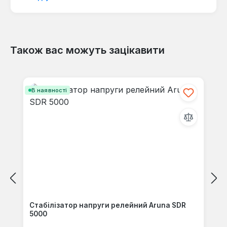
Також вас можуть зацікавити
Відгуків не знайдено. Поділіться
своїми знаннями з іншими.
Пропустити галерею продуктів
В наявності
Стабілізатор напруги релейний Aruna SDR
5000