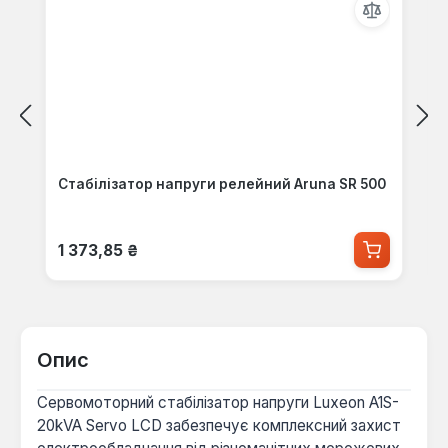
Стабілізатор напруги релейний Aruna SR 500
Звичайна ціна:
1 373,85 ₴
Опис
Сервомоторний стабілізатор напруги Luxeon A1S-
20kVA Servo LCD забезпечує комплексний захист