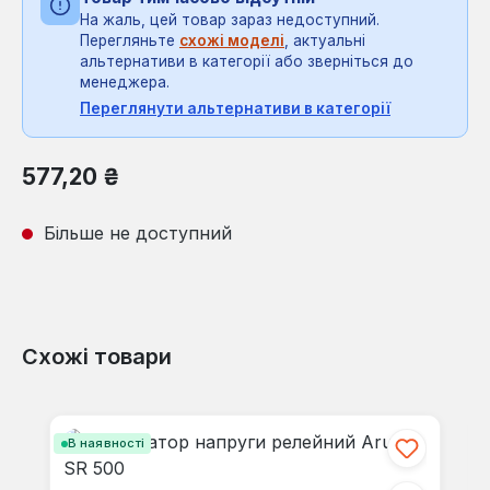
На жаль, цей товар зараз недоступний.
Перегляньте
схожі моделі
, актуальні
альтернативи в категорії або зверніться до
менеджера.
Переглянути альтернативи в категорії
Звичайна ціна:
577,20 ₴
Більше не доступний
Схожі товари
Пропустити галерею продуктів
В наявності