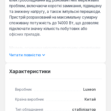
електрообладнання від різноманітних мережевих
проблем, включаючи короткі замикання, підвищену
та знижену напругу, а також імпульсні перешкоди.
Пристрій розрахований на максимальну сумарну
споживану потужність до 14000 Вт, що дозволяє
підключати значну кількість побутових або
офісних приладів.
Модель оснащена мікропроцесорним управлінням,
що гарантує точність та швидкість реакції на зміни
Читати повністю
в електромережі. Інформативний цифровий
дисплей відображає ключові параметри роботи,
такі як вхідна та вихідна напруга, рівень
Характеристики
навантаження у відсотках, а також індикацію
режимів затримки, нормальної роботи, захисту,
перевантаження та перегріву. Металевий корпус
Виробник
Luxeon
забезпечує додаткову міцність та довговічність.
Країна виробник
Китай
Широкий діапазон вхідної напруги:
Тип обладнання
стабілізатор