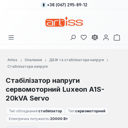
+38 (067) 295-89-12
Перейти до основного вмісту
У вас є 0 у списку
Кош
Artiss
Опалення
ДБЖ та стабілізатори напруги
Стабілізатори напруги
Стабілізатор напруги
сервомоторний Luxeon A1S-
20kVA Servo
Тип обладнання:
стабілізатор
Тип:
сервомоторний
Електрична потужність:
20000 Вт