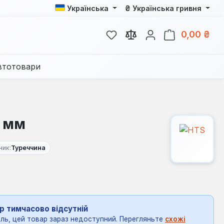
₴
Українська
Українська гривня
У вас є 0 у списку бажань
Кош
0,00 ₴
втотовари
0 мм
ник:
Туреччина
р тимчасово відсутній
ль, цей товар зараз недоступний. Перегляньте
схожі