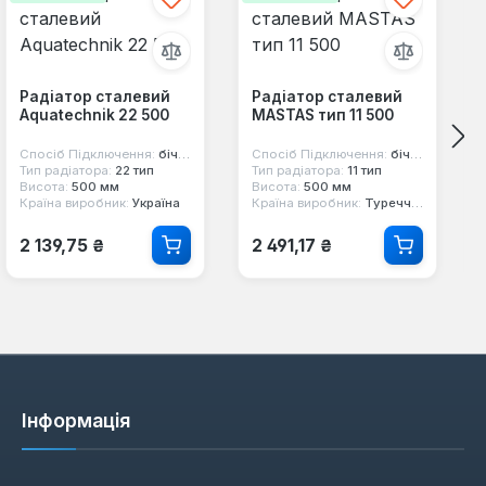
Радіатор сталевий
Радіатор сталевий
Aquatechnik 22 500
MASTAS тип 11 500
Спосіб Підключення:
бічне
Спосіб Підключення:
бічне
Тип радіатора:
22 тип
Тип радіатора:
11 тип
Висота:
500 мм
Висота:
500 мм
Країна виробник:
Україна
Країна виробник:
Туреччина
Звичайна ціна:
Звичайна ціна:
2 139,75 ₴
2 491,17 ₴
Інформація