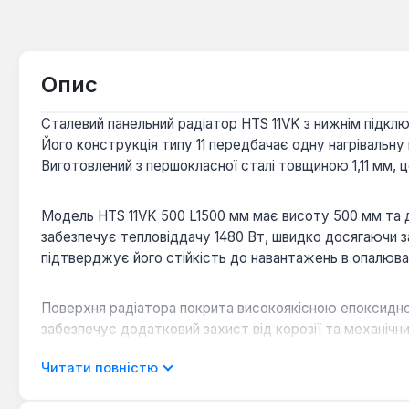
Опис
Сталевий панельний радіатор HTS 11VK з нижнім підкл
Його конструкція типу 11 передбачає одну нагрівальну
Виготовлений з першокласної сталі товщиною 1,11 мм, це
Модель HTS 11VK 500 L1500 мм має висоту 500 мм та до
забезпечує тепловіддачу 1480 Вт, швидко досягаючи за
підтверджує його стійкість до навантажень в опалюв
Поверхня радіатора покрита високоякісною епоксидно
забезпечує додатковий захист від корозії та механі
інтер'єр.
Читати повністю
Ефективне опалення:
Конструкція типу 11 з одніє