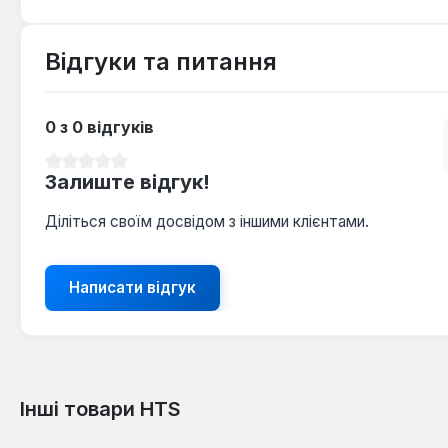
Відгуки та питання
0 з 0 відгуків
Середня оцінка 0 з 5 зірок
Залиште відгук!
Діліться своїм досвідом з іншими клієнтами.
Написати відгук
Інші товари HTS