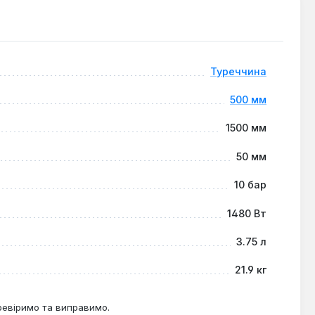
ть тривалий термін служби радіатора.
ати комунікації.
Туреччина
ків та квартир, а також у сучасних централізованих
500 мм
 обігріву житлових або офісних приміщень, де важлива
1500 мм
50 мм
10 бар
1480 Вт
3.75 л
21.9 кг
ревіримо та виправимо.