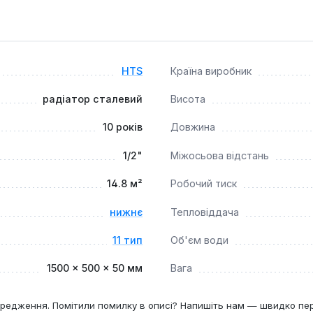
щиною 1,11 мм та подвійне антикорозійне покриття гарантую
теграцію в систему опалення та дозволяє естетично прихов
HTS
Країна виробник
тановлення в автономних системах опалення приватних будин
радіатор сталевий
Висота
ибором для тих, хто шукає надійне та ефективне рішення для
и.
10 років
Довжина
1/2"
Міжосьова відстань
14.8 м²
Робочий тиск
нижнє
Тепловіддача
11 тип
Об'єм води
1500 × 500 × 50 мм
Вага
редження. Помітили помилку в описі? Напишіть нам — швидко пе