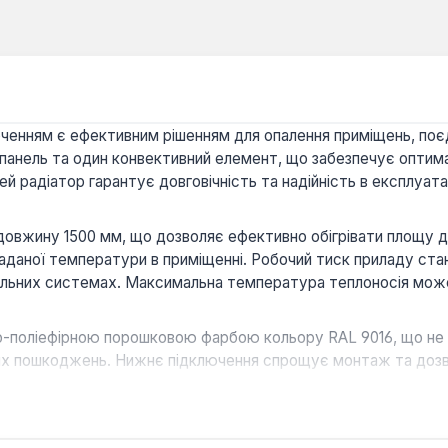
юченням є ефективним рішенням для опалення приміщень, поє
 панель та один конвективний елемент, що забезпечує оптимал
й радіатор гарантує довговічність та надійність в експлуатац
вжину 1500 мм, що дозволяє ефективно обігрівати площу до 1
даної температури в приміщенні. Робочий тиск приладу стано
альних системах. Максимальна температура теплоносія може
-поліефірною порошковою фарбою кольору RAL 9016, що не т
чних пошкоджень. Нижнє підключення спрощує монтаж та доз
ю панеллю та конвектором забезпечує швидкий та рівномірний