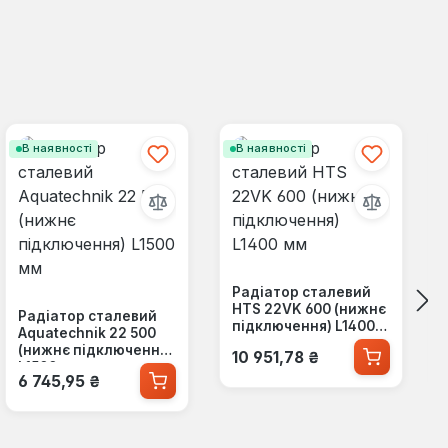
В наявності
В наявності
Радіатор сталевий
HTS 22VK 600 (нижнє
Радіатор сталевий
підключення) L1400
Aquatechnik 22 500
мм
Звичайна ціна:
(нижнє підключення)
10 951,78 ₴
L1500 мм
Звичайна ціна:
6 745,95 ₴