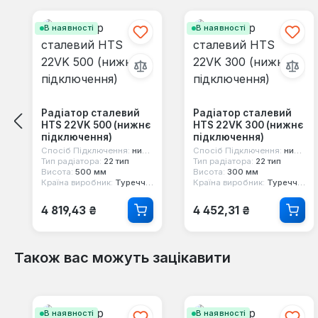
Пропустити галерею продуктів
В наявності
В наявності
Радіатор сталевий
Радіатор сталевий
HTS 22VK 500 (нижнє
HTS 22VK 300 (нижнє
підключення)
підключення)
Спосіб Підключення:
нижнє
Спосіб Підключення:
нижнє
Тип радіатора:
22 тип
Тип радіатора:
22 тип
Висота:
500 мм
Висота:
300 мм
Країна виробник:
Туреччина
Країна виробник:
Туреччина
Звичайна ціна:
Звичайна ціна:
4 819,43 ₴
4 452,31 ₴
Також вас можуть зацікавити
Пропустити галерею продуктів
В наявності
В наявності