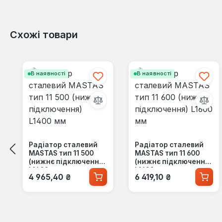
Схожі товари
Пропустити галерею продуктів
В наявності
В наявності
Радіатор сталевий
Радіатор сталевий
MASTAS тип 11 500
MASTAS тип 11 600
(нижнє підключення)
(нижнє підключення)
L1400 мм
L1600 мм
Звичайна ціна:
Звичайна ціна:
4 965,40 ₴
6 419,10 ₴