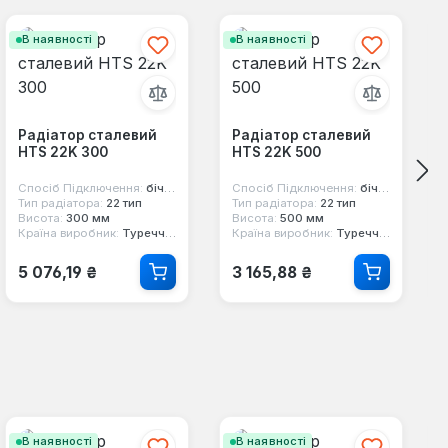
В наявності
В наявності
Радіатор сталевий
Радіатор сталевий
HTS 22K 300
HTS 22K 500
Спосіб Підключення:
бічне
Спосіб Підключення:
бічне
Тип радіатора:
22 тип
Тип радіатора:
22 тип
Висота:
300 мм
Висота:
500 мм
Країна виробник:
Туреччина
Країна виробник:
Туреччина
Звичайна ціна:
Звичайна ціна:
5 076,19 ₴
3 165,88 ₴
В наявності
В наявності