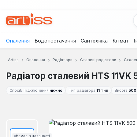
рейти до основного вмісту
Перейти до пошуку
Перейти до основної навігації
Опалення
Водопостачання
Сантехніка
Клімат
І
Artiss
Опалення
Радіатори
Сталеві радіатори
Сталев
Радіатор сталевий HTS 11VK 
Спосіб Підключення:
нижнє
Тип радіатора:
11 тип
Висота:
500
Пропустити галерею зображень
Немає в наявності