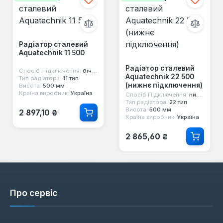
Радіатор сталевий
Aquatechnik 11 500
Радіатор сталевий
Спосіб Підключення:
бічне
Aquatechnik 22 500
Тип радіатора:
11 тип
(нижнє підключення)
Висота:
500 мм
Країна виробник:
Україна
Спосіб Підключення:
нижнє
Тип радіатора:
22 тип
Звичайна ціна:
Висота:
500 мм
2 897,10 ₴
Країна виробник:
Україна
Звичайна ціна:
2 865,60 ₴
Про сервіс