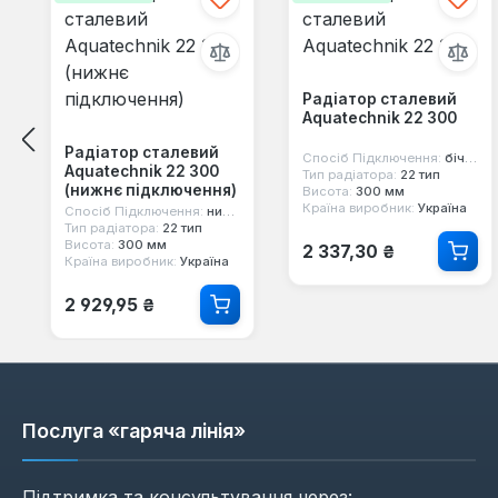
Радіатор сталевий
Aquatechnik 22 300
Радіатор сталевий
Спосіб Підключення:
бічне
Aquatechnik 22 300
Тип радіатора:
22 тип
(нижнє підключення)
Висота:
300 мм
Країна виробник:
Україна
Спосіб Підключення:
нижнє
Тип радіатора:
22 тип
Звичайна ціна:
Висота:
300 мм
2 337,30 ₴
Країна виробник:
Україна
Звичайна ціна:
2 929,95 ₴
Послуга «гаряча лінія»
Підтримка та консультування через: