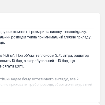
днуючи компактні розміри та високу тепловіддачу.
ьний розподіл тепла при мінімальній глибині приладу.
ії.
4.8 м². При об'ємі теплоносія 3.75 літра, радіатор
вить 10 бар, а випробувальний – 13 бар, що
 сягати 120°С.
ільки надає йому естетичного вигляду, але й
воляє приховати трубопроводи, зберігаючи акуратний
 розподіл тепла, оптимальний для приміщень з