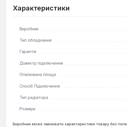
обмеженим простором.
Характеристики
Довговічність матеріалів:
Використання сталі тов
Зручність монтажу:
Нижнє підключення спрощує ін
Виробник
Цей сталевий радіатор HTS ідеально підходить для вс
Тип обладнання
системах з регульованим тиском. Він є оптимальним в
комбінація функціональності, компактності та естетик
Гарантія
Діаметр підключення
Опалювана площа
Спосіб Підключення
Тип радіатора
Розміри
Виробник може змінювати характеристики товару без попе