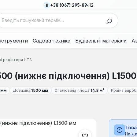
+38 (067) 295-89-12
нструменти
Садова техніка
Будівельні матеріали
А
і радіатори HTS
500 (нижнє підключення) L150
 мм
Довжина:
1500 мм
Опалювана площа:
14.8 м²
Країна вироб
Това
На жа