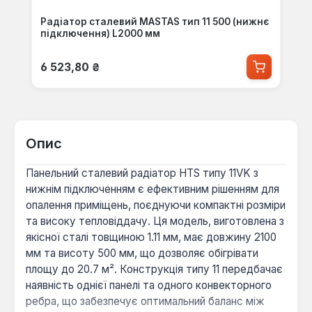
Радіатор сталевий MASTAS тип 11 500 (нижнє
підключення) L2000 мм
Звичайна ціна:
6 523,80 ₴
Опис
Панельний сталевий радіатор HTS типу 11VK з
нижнім підключенням є ефективним рішенням для
опалення приміщень, поєднуючи компактні розміри
та високу тепловіддачу. Ця модель, виготовлена з
якісної сталі товщиною 1.11 мм, має довжину 2100
мм та висоту 500 мм, що дозволяє обігрівати
площу до 20.7 м². Конструкція типу 11 передбачає
наявність однієї панелі та одного конвекторного
ребра, що забезпечує оптимальний баланс між