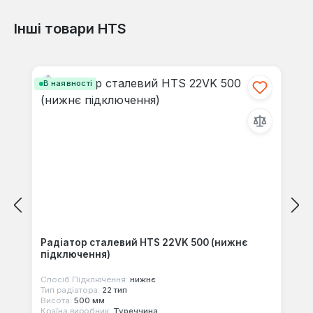
Інші товари HTS
Відгуків не знайдено. Поділіться
своїми знаннями з іншими.
Пропустити галерею продуктів
В наявності
Радіатор сталевий HTS 22VK 500 (нижнє
підключення)
Спосіб Підключення:
нижнє
Тип радіатора:
22 тип
Висота:
500 мм
Країна виробник:
Туреччина