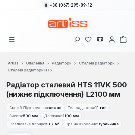
+38 (067) 295-89-12
Перейти до основного вмісту
У вас є 0 у списку
Кош
Artiss
Опалення
Радіатори
Сталеві радіатори
Сталеві радіатори HTS
Радіатор сталевий HTS 11VK 500
(нижнє підключення) L2100 мм
Спосіб Підключення:
нижнє
Тип радіатора:
11 тип
Висота:
500 мм
Довжина:
2100 мм
Опалювана площа:
20.7 м²
Країна виробник:
Туреччина