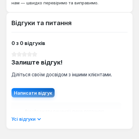
нам — швидко перевіримо та виправимо.
Відгуки та питання
0 з 0 відгуків
Середня оцінка 0 з 5 зірок
Залиште відгук!
Діліться своїм досвідом з іншими клієнтами.
Написати відгук
Відображати рецензії лише поточною
мовою.
Усі відгуки