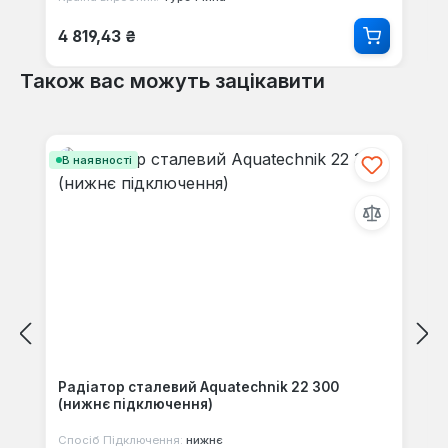
Звичайна ціна:
4 819,43 ₴
Також вас можуть зацікавити
Пропустити галерею продуктів
В наявності
Радіатор сталевий Aquatechnik 22 300
(нижнє підключення)
Спосіб Підключення:
нижнє