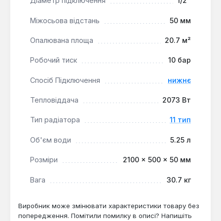
Діаметр підключення
1/2"
приміщенні.
Оптимальний об'єм теплоносія:
Об'єм води
Міжосьова відстань
50 мм
в системі становить 5.25 літра, що сприяє
Опалювана площа
20.7 м²
швидкому нагріванню та ефективному
використанню енергії.
Робочий тиск
10 бар
Спосіб Підключення
нижнє
Цей сталевий радіатор HTS ідеально підходить
для встановлення в житлових, офісних та
Тепловіддача
2073 Вт
комерційних приміщеннях з автономними або
сучасними централізованими системами опалення,
Тип радіатора
11 тип
де важлива висока тепловіддача та естетичний
вигляд. Його довжина 2100 мм робить його
Об'єм води
5.25 л
придатним для встановлення під широкими вікнами
Розміри
2100 × 500 × 50 мм
або в просторих кімнатах, забезпечуючи
рівномірний розподіл тепла.
Вага
30.7 кг
Виробник може змінювати характеристики товару без
попередження. Помітили помилку в описі? Напишіть