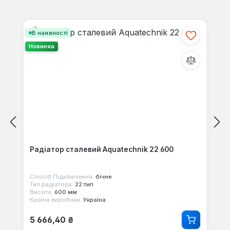
Пропустити галерею продуктів
В наявності
Новинка
Радіатор сталевий Aquatechnik 22 600
Спосіб Підключення:
бічне
Тип радіатора:
22 тип
Висота:
600 мм
Країна виробник:
Україна
Звичайна ціна:
5 666,40 ₴