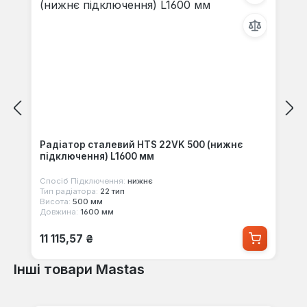
Радіатор сталевий HTS 22VK 500 (нижнє
підключення) L1600 мм
Спосіб Підключення:
нижнє
Тип радіатора:
22 тип
Висота:
500 мм
Довжина:
1600 мм
Звичайна ціна:
11 115,57 ₴
Інші товари Mastas
Пропустити галерею продуктів