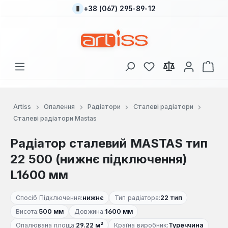
+38 (067) 295-89-12
Перейти до основного вмісту
У вас є 0 у списку
Кош
Artiss
Опалення
Радіатори
Сталеві радіатори
Сталеві радіатори Mastas
Радіатор сталевий MASTAS тип
22 500 (нижнє підключення)
L1600 мм
Спосіб Підключення:
нижнє
Тип радіатора:
22 тип
Висота:
500 мм
Довжина:
1600 мм
Опалювана площа:
29.22 м²
Країна виробник:
Туреччина