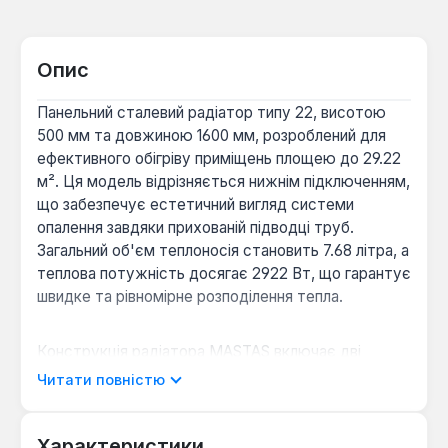
Опис
Панельний сталевий радіатор типу 22, висотою
500 мм та довжиною 1600 мм, розроблений для
ефективного обігріву приміщень площею до 29.22
м². Ця модель відрізняється нижнім підключенням,
що забезпечує естетичний вигляд системи
опалення завдяки прихованій підводці труб.
Загальний об'єм теплоносія становить 7.68 літра, а
теплова потужність досягає 2922 Вт, що гарантує
швидке та рівномірне розподілення тепла.
Конструкція радіатора MASTAS включає дві
нагрівальні панелі та два конвектори, що сприяє
Читати повністю
підвищеній тепловіддачі за рахунок конвекції
повітря. Виготовлений з високоякісної
холоднокатаної сталі товщиною 1.15 мм для
Характеристики