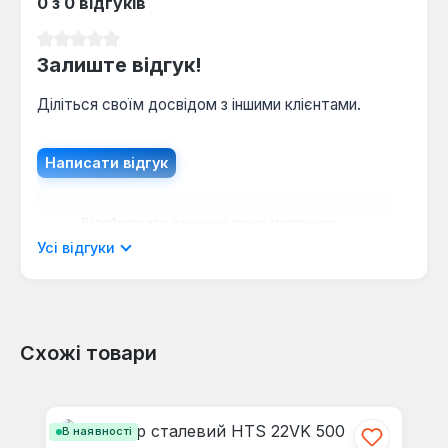
0 з 0 відгуків
Середня оцінка 0 з 5 зірок
Залиште відгук!
Діліться своїм досвідом з іншими клієнтами.
Написати відгук
Відображати рецензії лише поточною
мовою.
Усі відгуки
Схожі товари
Відгуків не знайдено. Поділіться
своїми знаннями з іншими.
Пропустити галерею продуктів
В наявності