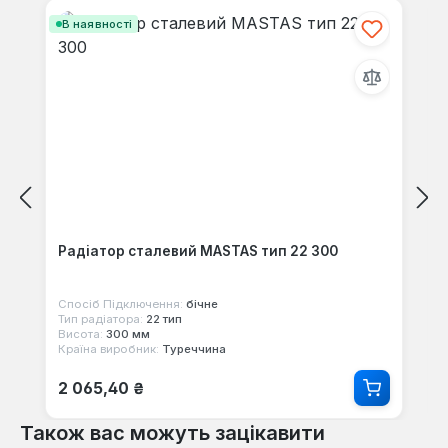
В наявності
Радіатор сталевий MASTAS тип 22 300
Спосіб Підключення:
бічне
Тип радіатора:
22 тип
Висота:
300 мм
Країна виробник:
Туреччина
Звичайна ціна:
2 065,40 ₴
Також вас можуть зацікавити