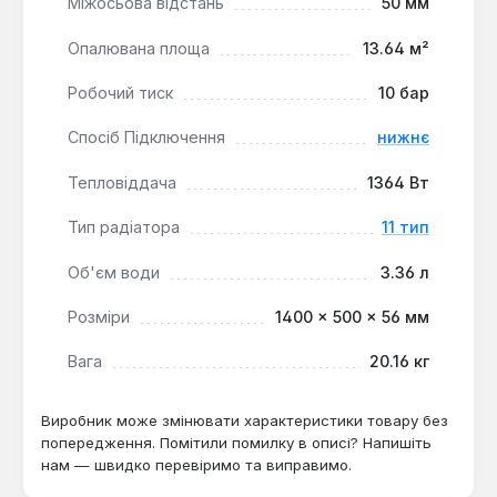
Міжосьова відстань
50 мм
рівномірно прогрівати всі частини батареї,
Опалювана площа
13.64 м²
забезпечуючи повноцінний обігрів приміщення.
Радіатор поставляється в комплекті з
Робочий тиск
10 бар
кріпленнями, заглушками та повітряним клапаном
(краном Маєвського), що спрощує його
Спосіб Підключення
нижнє
встановлення та подальшу експлуатацію. Робочий
тиск пристрою становить 10 бар, а
Тепловіддача
1364 Вт
випробувальний – 13 бар, що гарантує надійність в
Тип радіатора
11 тип
експлуатації.
Об'єм води
3.36 л
Естетична інтеграція:
Нижнє підключення
дозволяє приховати трубопроводи в підлозі
Розміри
1400 × 500 × 56 мм
або стіні, зберігаючи чистоту ліній інтер'єру.
Вага
20.16 кг
Ефективний обігрів:
Конструкція 11 типу з
однією панеллю та конвектором забезпечує
Виробник може змінювати характеристики товару без
швидке та рівномірне поширення тепла по
попередження. Помітили помилку в описі? Напишіть
всьому приміщенню.
нам — швидко перевіримо та виправимо.
Корозійна стійкість:
Завдяки технології Nano