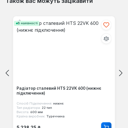
Також вас можуть зацікавити
Відгуків не знайдено. Поділіться
своїми знаннями з іншими.
Пропустити галерею продуктів
В наявності
Радіатор сталевий HTS 22VK 600 (нижнє
підключення)
Спосіб Підключення:
нижнє
Тип радіатора:
22 тип
Висота:
600 мм
Країна виробник:
Туреччина
Звичайна ціна:
5 238,25 ₴