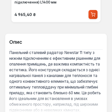
підключення) L1400 мм
Звичайна ціна:
4 965,40 ₴
Опис
Панельний сталевий радіатор Newstar 11 типу з
нижнім підключенням є ефективним рішенням для
опалення приміщень, де важлива компактність та
естетика. Його конструкція складається з однієї
нагрівальної панелі з каналами для теплоносія та
одного конвективного елемента, що забезпечує
оптимальну тепловіддачу при мінімальній глибині
приладу, яка становить близько 60 мм. Це робить
його ідеальним для встановлення в умовах
обмеженого простору, наприклад, під широкими
підвіконнями або в невеликих кімнатах.