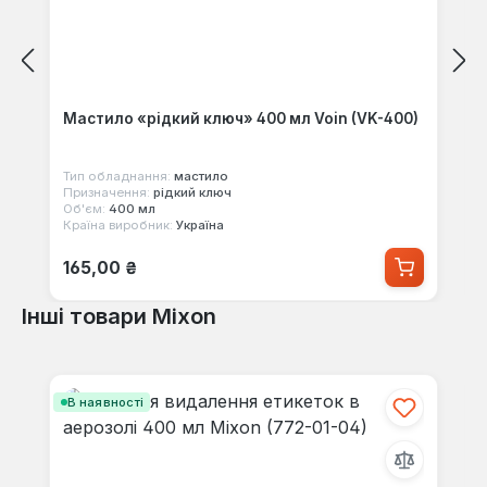
Мастило «рідкий ключ» 400 мл Voin (VK-400)
Тип обладнання:
мастило
Призначення:
рідкий ключ
Об'єм:
400 мл
Країна виробник:
Україна
Звичайна ціна:
165,00 ₴
Інші товари Mixon
Пропустити галерею продуктів
В наявності