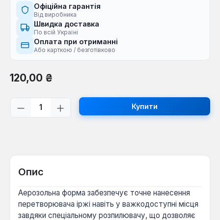
Офіційна гарантія
Від виробника
Швидка доставка
По всій Україні
Оплата при отриманні
Або карткою / безготівково
Звичайна ціна:
120,00 ₴
Кількість товару: Введіть потрібну кі
Купити
Опис
Аерозольна форма забезпечує точне нанесення
перетворювача іржі навіть у важкодоступні місця
завдяки спеціальному розпилювачу, що дозволяє