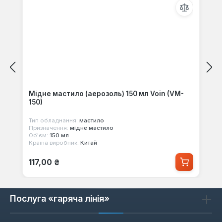
Мідне мастило (аерозоль) 150 мл Voin (VM-
150)
Тип обладнання:
мастило
Призначення:
мідне мастило
Об'єм:
150 мл
Країна виробник:
Китай
Звичайна ціна:
117,00 ₴
Послуга «гаряча лінія»