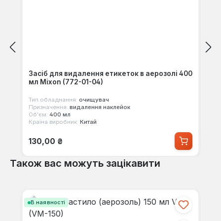
Засіб для видалення етикеток в аерозолі 400
мл Mixon (772-01-04)
Тип обладнання:
очищувач
Призначення:
видалення наклейок
Об'єм:
400 мл
Країна виробник:
Китай
Звичайна ціна:
130,00 ₴
Також вас можуть зацікавити
Пропустити галерею продуктів
В наявності