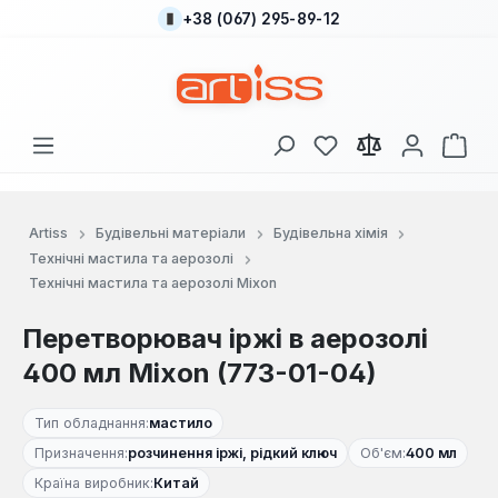
+38 (067) 295-89-12
Перейти до основного вмісту
У вас є 0 у списку
Кош
Artiss
Будівельні матеріали
Будівельна хімія
Технічні мастила та аерозолі
Технічні мастила та аерозолі Mixon
Перетворювач іржі в аерозолі
400 мл Mixon (773-01-04)
Тип обладнання:
мастило
Призначення:
розчинення іржі, рідкий ключ
Об'єм:
400 мл
Країна виробник:
Китай