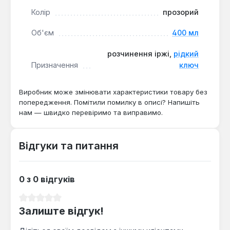
механізмів у автомобільній справі, при ремонті
сільськогосподарської та промислової техніки, а
Колір
прозорий
також у побуті. Його застосовують для обробки
Об'єм
400 мл
циліндричних з'єднань, шестерень, направляючих
та інших вузлів, уражених іржею.
розчинення іржі,
рідкий
Призначення
ключ
Виробник може змінювати характеристики товару без
попередження. Помітили помилку в описі? Напишіть
нам — швидко перевіримо та виправимо.
Відгуки та питання
0 з 0 відгуків
Середня оцінка 0 з 5 зірок
Залиште відгук!