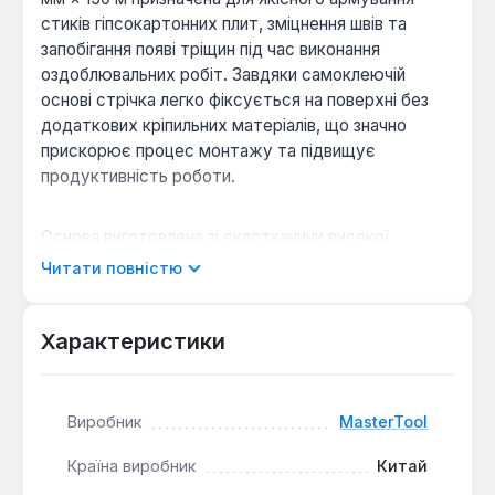
стиків гіпсокартонних плит, зміцнення швів та
запобігання появі тріщин під час виконання
оздоблювальних робіт. Завдяки самоклеючій
основі стрічка легко фіксується на поверхні без
додаткових кріпильних матеріалів, що значно
прискорює процес монтажу та підвищує
продуктивність роботи.
Основа виготовлена зі склотканини високої
міцності, яка не розтягується, не деформується
Читати повністю
та зберігає свої властивості навіть при тривалій
експлуатації. Стійкість до вологи, перепадів
температур і впливу будівельних сумішей робить
Характеристики
армувальну стрічку MasterTool оптимальним
рішенням для внутрішніх ремонтних робіт у
житлових, комерційних та промислових
Виробник
MasterTool
приміщеннях.
Країна виробник
Китай