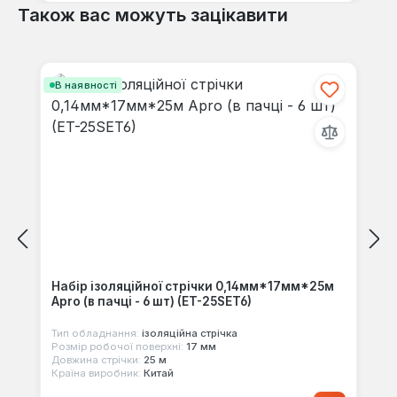
Також вас можуть зацікавити
Пропустити галерею продуктів
В наявності
Набір ізоляційної стрічки 0,14мм*17мм*25м
Apro (в пачці - 6 шт) (ET-25SET6)
Тип обладнання:
ізоляцiйна стрiчка
Розмір робочої поверхні:
17 мм
Довжина стрічки:
25 м
Країна виробник:
Китай