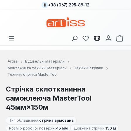
+38 (067) 295-89-12
Перейти до основного вмісту
У вас є 0 у списку
Кош
Artiss
Будівельні матеріали
Монтажні та технічні матеріали
Технічні стрічки
Технічні стрічки MasterTool
Стрічка склотканинна
самоклеюча MasterTool
45мм×150м
Тип обладнання:
стрічка армована
Розмір робочої поверхні:
45 мм
Довжина стрічки:
150 м