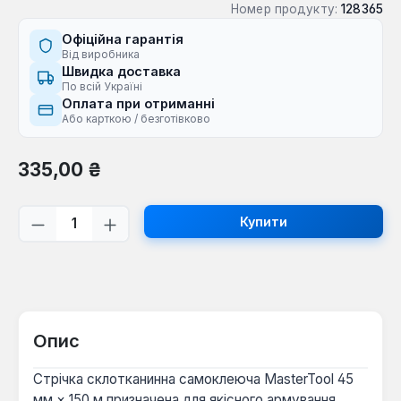
Номер продукту:
128365
Офіційна гарантія
Від виробника
Швидка доставка
По всій Україні
Оплата при отриманні
Або карткою / безготівково
Звичайна ціна:
335,00 ₴
Кількість товару: Введіть потрібну кі
Купити
Опис
Стрічка склотканинна самоклеюча MasterTool 45
мм × 150 м призначена для якісного армування