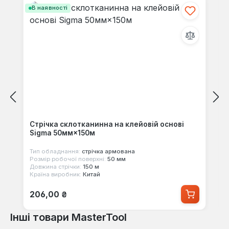
В наявності
Стрічка склотканинна на клейовій основі
Sigma 50мм×150м
Тип обладнання:
стрічка армована
Розмір робочої поверхні:
50 мм
Довжина стрічки:
150 м
Країна виробник:
Китай
Звичайна ціна:
206,00 ₴
Інші товари MasterTool