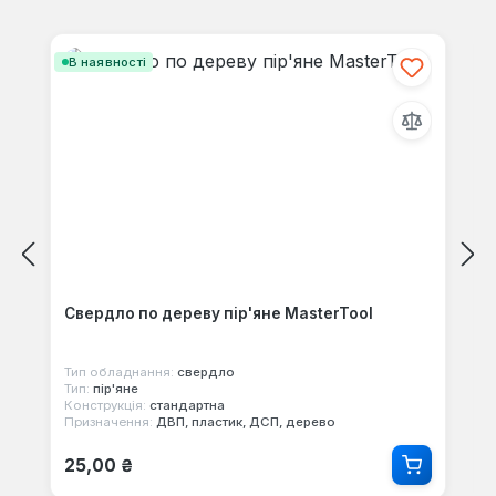
Пропустити галерею продуктів
В наявності
Свердло по дереву пір'яне MasterTool
Тип обладнання:
свердло
Тип:
пір'яне
Конструкція:
стандартна
Призначення:
ДВП, пластик, ДСП, дерево
Звичайна ціна:
25,00 ₴