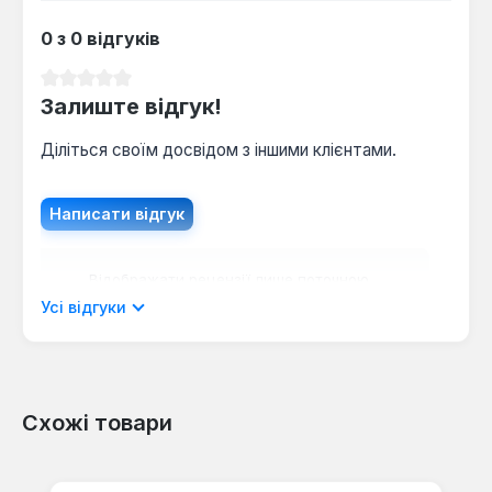
0 з 0 відгуків
Середня оцінка 0 з 5 зірок
Залиште відгук!
Діліться своїм досвідом з іншими клієнтами.
Написати відгук
Відображати рецензії лише поточною
мовою.
Усі відгуки
Схожі товари
Відгуків не знайдено. Поділіться
своїми знаннями з іншими.
Пропустити галерею продуктів