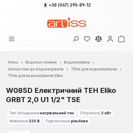
+38 (067) 295-89-12
Перейти до основного вмісту
У вас є 0 у списку
Кош
Artiss
Водопостачання
Водонагрівачі
Запчастини до водонагрівачів
ТЕНи для водонагрівачів
ТЕНи для водонагрівачів Eliko
W085D Електричний ТЕН Eliko
GRBT 2,0 U1 1/2" TSE
Тип обладнання:
нагрівальний тен
Потужність:
2 кВт
Живлення:
220 В
Підключення:
різьбове