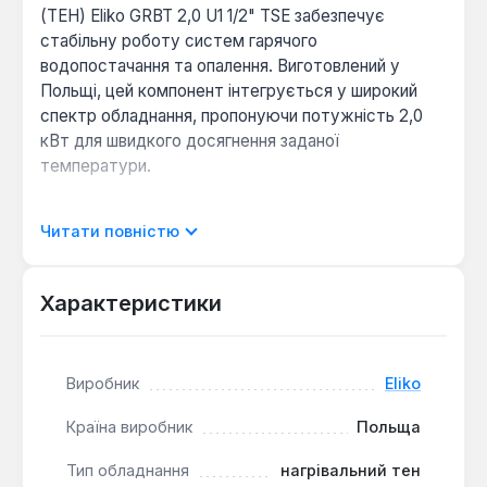
(ТЕН) Eliko GRBT 2,0 U1 1/2" TSE забезпечує
стабільну роботу систем гарячого
водопостачання та опалення. Виготовлений у
Польщі, цей компонент інтегрується у широкий
спектр обладнання, пропонуючи потужність 2,0
кВт для швидкого досягнення заданої
температури.
Конструкція ТЕНа передбачає різьбове
Читати повністю
підключення розміром U1 1/2", що гарантує надійну
фіксацію та герметичність при монтажі. Елемент
виготовлений з мідної нікельованої трубки, що
Характеристики
забезпечує ефективну теплопередачу та стійкість
до корозії. Важливо врахувати, що ТЕН не
призначений для використання в ємностях з
Виробник
Eliko
нержавіючої сталі. Інтегрований термостат
COTHERM з двоступеневим захистом та
Країна виробник
Польща
функцією механічного скидання відповідає
Тип обладнання
нагрівальний тен
стандартам ЄС, забезпечуючи захист від