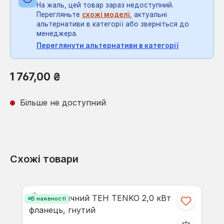
На жаль, цей товар зараз недоступний.
Перегляньте
схожі моделі
, актуальні
альтернативи в категорії або зверніться до
менеджера.
Переглянути альтернативи в категорії
Звичайна ціна:
1 767,00 ₴
Більше не доступний
Схожі товари
Пропустити галерею продуктів
В наявності