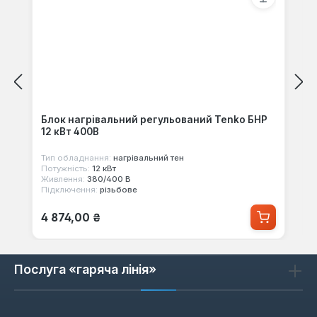
Блок нагрівальний регульований Tenko БНР
12 кВт 400В
Тип обладнання:
нагрівальний тен
Потужність:
12 кВт
Живлення:
380/400 В
Підключення:
різьбове
Звичайна ціна:
4 874,00 ₴
Послуга «гаряча лінія»