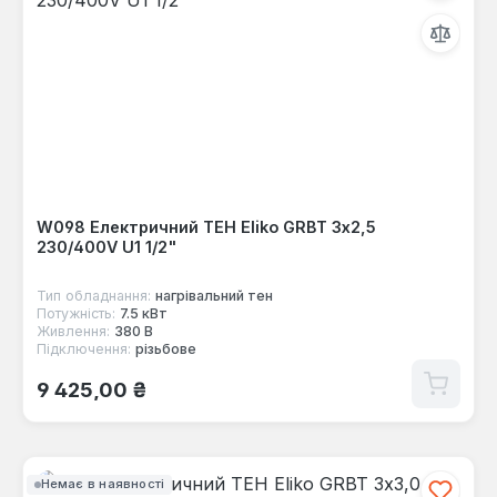
W098 Електричний ТЕН Eliko GRBT 3x2,5
230/400V U1 1/2"
Тип обладнання:
нагрівальний тен
Потужність:
7.5 кВт
Живлення:
380 В
Підключення:
різьбове
Звичайна ціна:
9 425,00 ₴
Немає в наявності