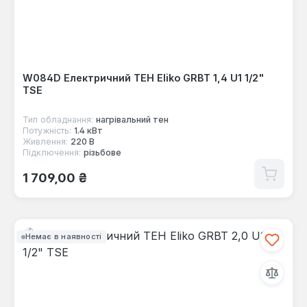
W084D Електричний ТЕН Eliko GRBT 1,4 U1 1/2"
TSE
Тип обладнання:
нагрівальний тен
Потужність:
1.4 кВт
Живлення:
220 В
Підключення:
різьбове
Звичайна ціна:
1 709,00 ₴
Немає в наявності