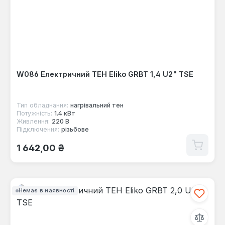
W086 Електричний ТЕН Eliko GRBT 1,4 U2" TSE
Тип обладнання:
нагрівальний тен
Потужність:
1.4 кВт
Живлення:
220 В
Підключення:
різьбове
Звичайна ціна:
1 642,00 ₴
Немає в наявності