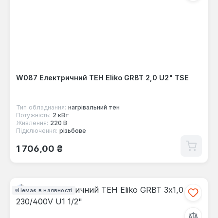
W087 Електричний ТЕН Eliko GRBT 2,0 U2" TSE
Тип обладнання:
нагрівальний тен
Потужність:
2 кВт
Живлення:
220 В
Підключення:
різьбове
Звичайна ціна:
1 706,00 ₴
Немає в наявності