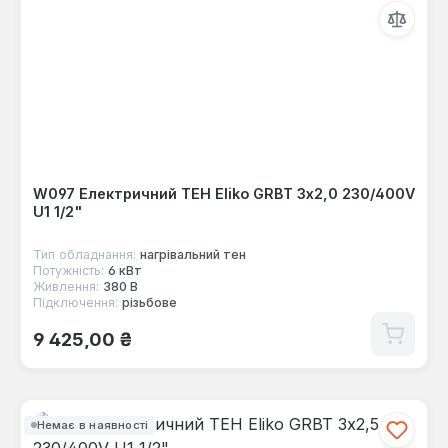
W097 Електричний ТЕН Eliko GRBT 3x2,0 230/400V
U1 1/2"
Тип обладнання:
нагрівальний тен
Потужність:
6 кВт
Живлення:
380 В
Підключення:
різьбове
Звичайна ціна:
9 425,00 ₴
Немає в наявності