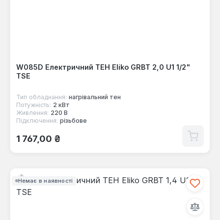
W085D Електричний ТЕН Eliko GRBT 2,0 U1 1/2"
TSE
Тип обладнання:
нагрівальний тен
Потужність:
2 кВт
Живлення:
220 В
Підключення:
різьбове
Звичайна ціна:
1 767,00 ₴
Немає в наявності