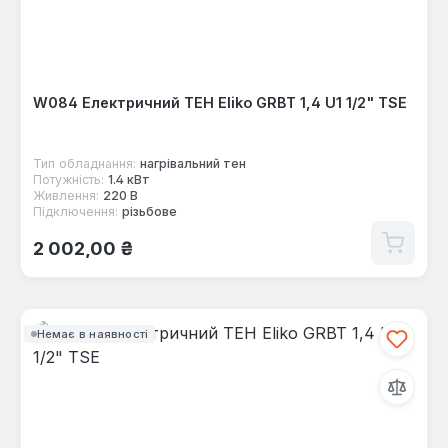
W084 Електричний ТЕН Eliko GRBT 1,4 U1 1/2" TSE
Тип обладнання:
нагрівальний тен
Потужність:
1.4 кВт
Живлення:
220 В
Підключення:
різьбове
Звичайна ціна:
2 002,00 ₴
Немає в наявності