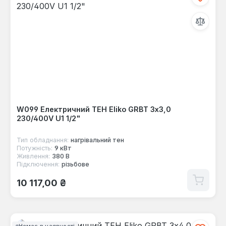
W099 Електричний ТЕН Eliko GRBT 3x3,0
230/400V U1 1/2"
Тип обладнання:
нагрівальний тен
Потужність:
9 кВт
Живлення:
380 В
Підключення:
різьбове
Звичайна ціна:
10 117,00 ₴
Немає в наявності