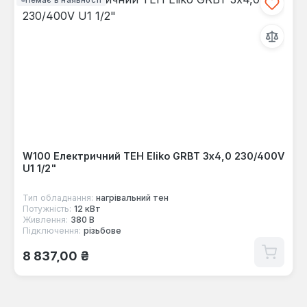
W100 Електричний ТЕН Eliko GRBT 3x4,0 230/400V
U1 1/2"
Тип обладнання:
нагрівальний тен
Потужність:
12 кВт
Живлення:
380 В
Підключення:
різьбове
Звичайна ціна:
8 837,00 ₴