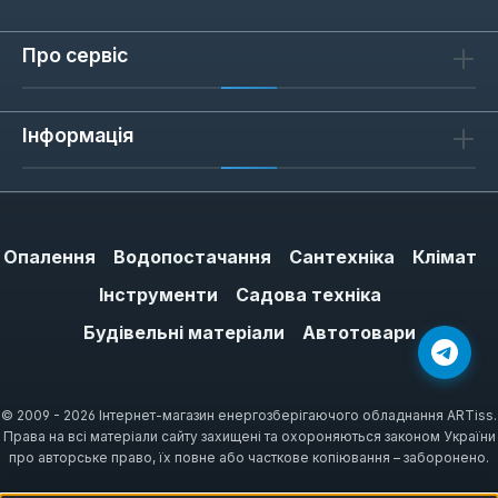
компонент для максимальної ефективності
та безпеки.
Про сервіс
Висока якість матеріалів:
Використання міді або нержавіючої сталі
преміум-класу забезпечує відмінну
Інформація
теплопровідність та стійкість до корозії,
що є критично важливим для елементів,
що постійно контактують з водою.
Довговічність:
Завдяки ретельному
Опалення
Водопостачання
Сантехніка
Клімат
контролю якості та застосуванню
Інструменти
Садова техніка
передових технологій, ТЕНи Eliko мають
Будівельні матеріали
Автотовари
значно довший термін служби порівняно
з багатьма аналогами.
Енергоефективність:
Оптимізована
© 2009 - 2026 Інтернет-магазин енергозберігаючого обладнання ARTiss.
конструкція дозволяє швидше нагрівати
Права на всі матеріали сайту захищені та охороняються законом України
воду, зменшуючи споживання
про авторське право, їх повне або часткове копіювання – заборонено.
електроенергії та ваші витрати на