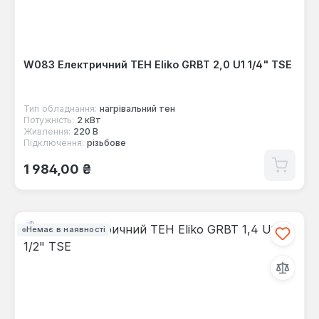
W083 Електричний ТЕН Eliko GRBT 2,0 U1 1/4" TSE
Тип обладнання:
нагрівальний тен
Потужність:
2 кВт
Живлення:
220 В
Підключення:
різьбове
Звичайна ціна:
1 984,00 ₴
Немає в наявності