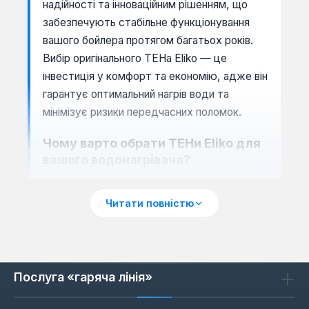
надійності та інноваційним рішенням, що
забезпечують стабільне функціонування
вашого бойлера протягом багатьох років.
Вибір оригінального ТЕНа Eliko — це
інвестиція у комфорт та економію, адже він
гарантує оптимальний нагрів води та
мінімізує ризики передчасних поломок.
Чому варто обрати ТЕНи Eliko для
вашого водонагрівача?
Продукція Eliko вирізняється низкою
суттєвих переваг, що роблять її
Читати повністю
оптимальним вибором для сучасних
водонагрівачів. Виробник ретельно
контролює кожен етап виробництва, від
матеріалів до тестування, гарантуючи
Послуга «гаряча лінія»
бездоганну якість. Це високотехнологічний