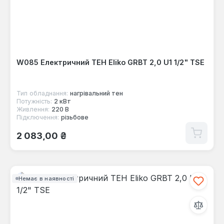
W085 Електричний ТЕН Eliko GRBT 2,0 U1 1/2" TSE
Тип обладнання:
нагрівальний тен
Потужність:
2 кВт
Живлення:
220 В
Підключення:
різьбове
Звичайна ціна:
2 083,00 ₴
Немає в наявності