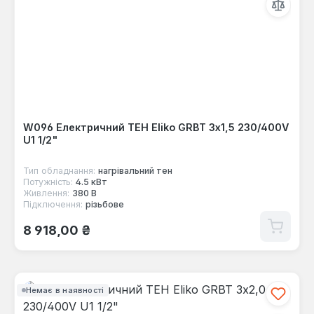
W096 Електричний ТЕН Eliko GRBT 3x1,5 230/400V
U1 1/2"
Тип обладнання:
нагрівальний тен
Потужність:
4.5 кВт
Живлення:
380 В
Підключення:
різьбове
Звичайна ціна:
8 918,00 ₴
Немає в наявності