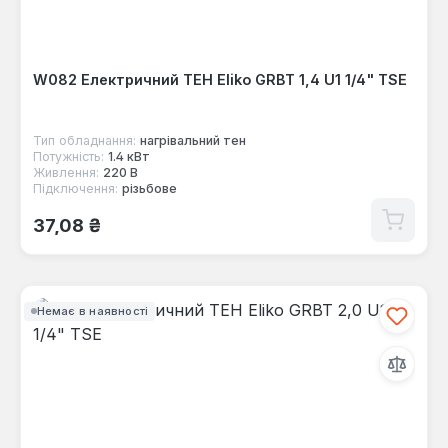
W082 Електричний ТЕН Eliko GRBT 1,4 U1 1/4" TSE
Тип обладнання:
нагрівальний тен
Потужність:
1.4 кВт
Живлення:
220 В
Підключення:
різьбове
Звичайна ціна:
37,08 ₴
Немає в наявності