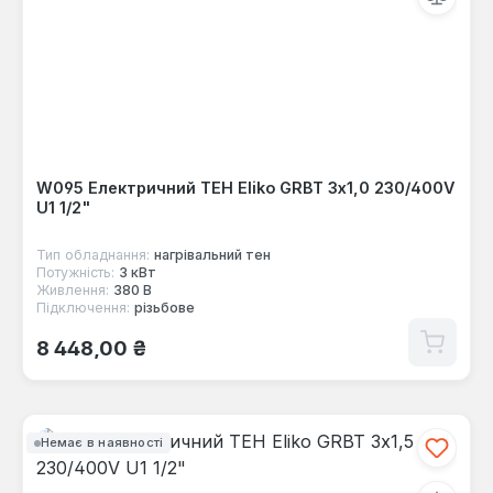
W095 Електричний ТЕН Eliko GRBT 3x1,0 230/400V
U1 1/2"
Тип обладнання:
нагрівальний тен
Потужність:
3 кВт
Живлення:
380 В
Підключення:
різьбове
Звичайна ціна:
8 448,00 ₴
Немає в наявності