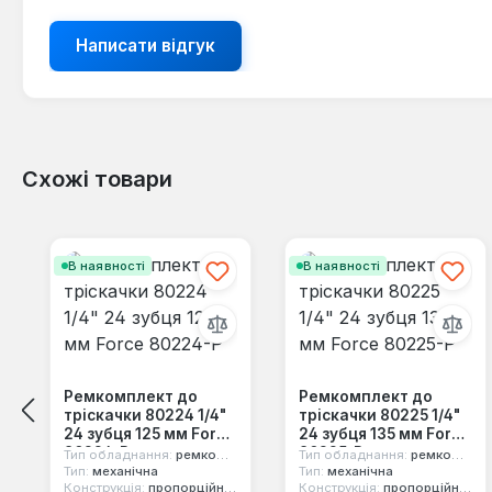
Написати відгук
Схожі товари
Пропустити галерею продуктів
В наявності
В наявності
Ремкомплект до
Ремкомплект до
тріскачки 80224 1/4"
тріскачки 80225 1/4"
24 зубця 125 мм Force
24 зубця 135 мм Force
80224-P
80225-P
Тип обладнання:
ремкомплект
Тип обладнання:
ремкомплект
Тип:
механічна
Тип:
механічна
Конструкція:
пропорційний механізм
Конструкція:
пропорційний механізм