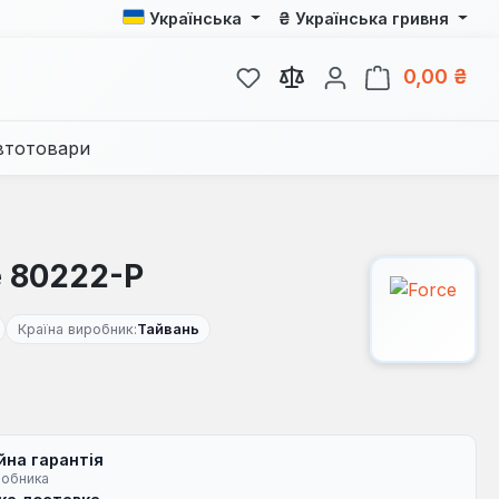
₴
Українська
Українська гривня
У вас є 0 у списку бажань
Кош
0,00 ₴
втотовари
e 80222-P
Країна виробник:
Тайвань
йна гарантія
робника