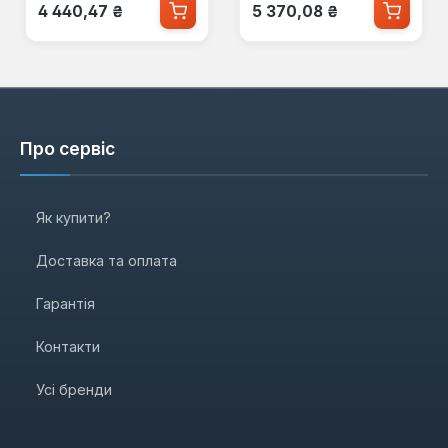
Звичайна ціна:
Звичайна ціна:
4 440,47 ₴
5 370,08 ₴
Про сервіс
Як купити?
Доставка та оплата
Гарантія
Контакти
Усі бренди