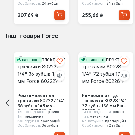
Особливості:
24 зубця
Особливості:
24 зубця
Звичайна ціна:
Звичайна ціна:
207,69 ₴
255,66 ₴
Інші товари Force
Пропустити галерею продуктів
В наявності
В наявності
Ремкомплект для
Ремкомплект до
тріскачки 802227 1/4"
тріскачки 80228 1/4"
36 зубців 148 мм
72 зубця 136 мм Force
Force 802227-P
80228-P
Тип обладнання:
ремкомплект
Тип обладнання:
ремкомплект
Тип:
механічна
Тип:
механічна
Конструкція:
пропорційний механізм
Конструкція:
пропорційний механізм
Особливості:
36 зубців
Особливості:
72 зубця