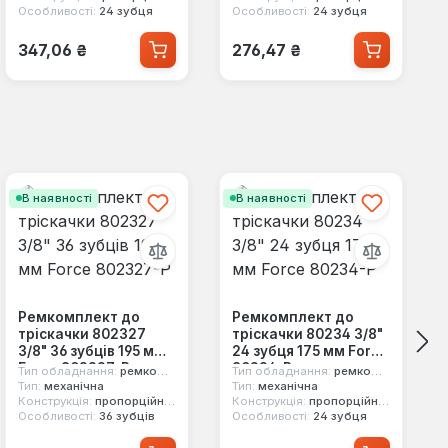
Особливості:
24 зубця
Особливості:
24 зубця
Звичайна ціна:
Звичайна ціна:
347,06 ₴
276,47 ₴
В наявності
В наявності
Ремкомплект до
Ремкомплект до
тріскачки 802327
тріскачки 80234 3/8"
3/8" 36 зубців 195 мм
24 зубця 175 мм Force
Force 802327-P
80234-P
Тип обладнання:
ремкомплект
Тип обладнання:
ремкомплект
Тип:
механічна
Тип:
механічна
Конструкція:
пропорційний механізм
Конструкція:
пропорційний механізм
Особливості:
36 зубців
Особливості:
24 зубця