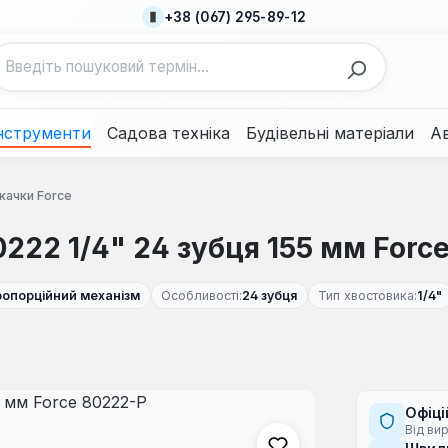
+38 (067) 295-89-12
нструменти
Садова техніка
Будівельні матеріали
А
качки Force
222 1/4" 24 зубця 155 мм Forc
ропорційний механізм
Особливості:
24 зубця
Тип хвостовика:
1/4"
Офіці
Від ви