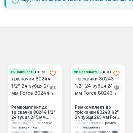
В наявності
В наявності
Ремкомплект до
Ремкомплект до
тріскачки 80244 1/2"
тріскачки 80243 1/2"
24 зубця 245 мм
24 зубця 265 мм Force
Force 80244-P
80243-P
Тип обладнання:
ремкомплект
Тип обладнання:
ремкомплект
Тип:
механічна
Тип:
механічна
Конструкція:
пропорційний механізм
Конструкція:
пропорційний механізм