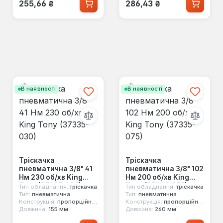
Звичайна ціна:
Звичайна ціна:
255,66 ₴
286,43 ₴
В наявності
В наявності
Тріскачка
Тріскачка
пневматична 3/8" 41
пневматична 3/8" 102
Нм 230 об/хв King
Нм 200 об/хв King
Tony (37335-030)
Tony (37335-075)
Тип обладнання:
тріскачка
Тип обладнання:
тріскачка
Тип:
пневматична
Тип:
пневматична
Конструкція:
пропорційний механізм
Конструкція:
пропорційний механізм
Довжина:
155 мм
Довжина:
260 мм