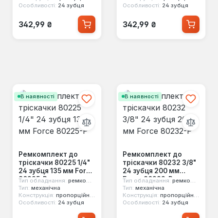
Особливості:
24 зубця
Особливості:
24 зубця
Звичайна ціна:
Звичайна ціна:
342,99 ₴
342,99 ₴
В наявності
В наявності
Ремкомплект до
Ремкомплект до
тріскачки 80225 1/4"
тріскачки 80232 3/8"
24 зубця 135 мм Force
24 зубця 200 мм
80225-P
Force 80232-P
Тип обладнання:
ремкомплект
Тип обладнання:
ремкомплект
Тип:
механічна
Тип:
механічна
Конструкція:
пропорційний механізм
Конструкція:
пропорційний механізм
Особливості:
24 зубця
Особливості:
24 зубця