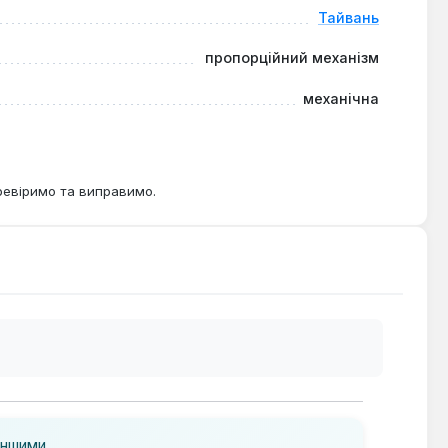
Тайвань
пропорційний механізм
механічна
ревіримо та виправимо.
іншими.