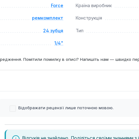
Force
Країна виробник
ремкомплект
Конструкція
24 зубця
Тип
1/4"
редження. Помітили помилку в описі? Напишіть нам — швидко пе
Відображати рецензії лише поточною мовою.
Відгуків не знайдено. Поділіться своїми знаннями з 