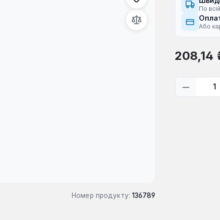
Швид
По всій
Оплат
Або ка
Звичайна ці
208,14 
Кількіс
Номер продукту:
136789