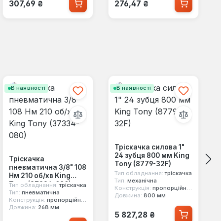
Звичайна ціна:
Звичайна ціна:
307,69 ₴
276,47 ₴
В наявності
В наявності
Тріскачка силова 1"
24 зубця 800 мм King
Тріскачка
Tony (8779-32F)
пневматична 3/8" 108
Тип обладнання:
тріскачка
Нм 210 об/хв King
Тип:
механічна
Tony (37334-080)
Тип обладнання:
тріскачка
Конструкція:
пропорційний механізм
Тип:
пневматична
Довжина:
800 мм
Конструкція:
пропорційний механізм
Довжина:
268 мм
Звичайна ціна:
5 827,28 ₴