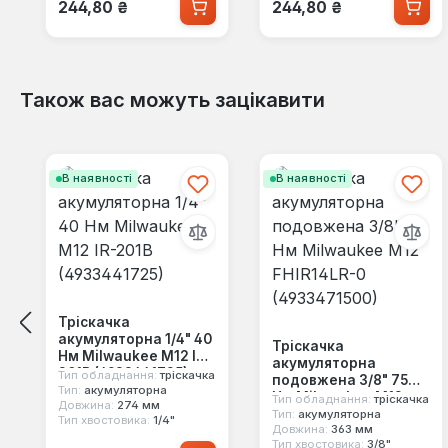
Звичайна ціна:
Звичайна ціна:
244,80 ₴
244,80 ₴
Також вас можуть зацікавити
Пропустити галерею продуктів
В наявності
В наявності
Тріскачка
акумуляторна 1/4" 40
Тріскачка
Нм Milwaukee M12 IR-
акумуляторна
201B (4933441725)
Тип обладнання:
тріскачка
подовжена 3/8" 75
Тип:
акумуляторна
Нм Milwaukee M12
Тип обладнання:
тріскачка
Довжина:
274 мм
FHIR14LR-0
Тип:
акумуляторна
Тип хвостовика:
1/4"
Довжина:
363 мм
(4933471500)
Тип хвостовика:
3/8"