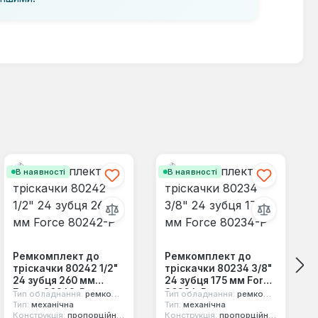
В наявності
В наявності
Ремкомплект до
Ремкомплект до
тріскачки 80242 1/2"
тріскачки 80234 3/8"
24 зубця 260 мм
24 зубця 175 мм Force
Force 80242-P
80234-P
Тип обладнання:
ремкомплект
Тип обладнання:
ремкомплект
Тип:
механічна
Тип:
механічна
Конструкція:
пропорційний механізм
Конструкція:
пропорційний механізм