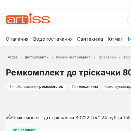
рейти до основного вмісту
Перейти до пошуку
Перейти до основної навігації
Опалення
Водопостачання
Сантехніка
Клімат
І
Artiss
Інструменти
Ручний інструмент
Тріскачки
Тріс
Ремкомплект до тріскачки 80
Тип обладнання:
ремкомплект
Тип:
механічна
Конструкція:
п
Пропустити галерею зображень
В наявності