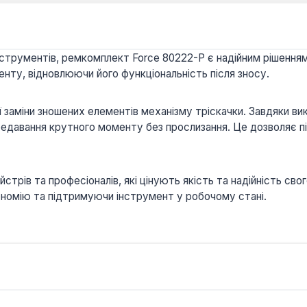
струментів, ремкомплект Force 80222-P є надійним рішенням 
енту, відновлюючи його функціональність після зносу.
 заміни зношених елементів механізму тріскачки. Завдяки в
редавання крутного моменту без прослизання. Це дозволяє 
трів та професіоналів, які цінують якість та надійність св
ономію та підтримуючи інструмент у робочому стані.