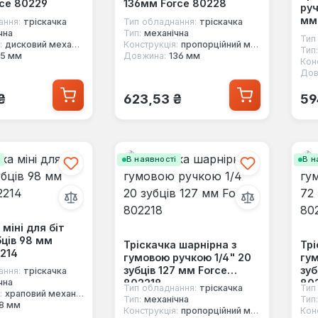
rce 80229
136мм Force 80228
руч
мм
ання:
тріскачка
Тип обладнання:
тріскачка
чна
Тип:
механічна
Тип
:
дисковий механізм
Конструкція:
пропорційний механізм
Тип:
15 мм
Довжина:
136 мм
Кон
Дов
 ціна:
Звичайна ціна:
Зв
₴
623,53 ₴
59
і
В наявності
В н
 міні для біт
бців 98 мм
Тріскачка шарнірна з
Трі
2214
гумовою ручкою 1/4" 20
гум
зубців 127 мм Force
зуб
ання:
тріскачка
802218
80
чна
Тип обладнання:
тріскачка
Тип
:
храповий механізм
Тип:
механічна
Тип:
8 мм
Конструкція:
пропорційний механізм
Кон