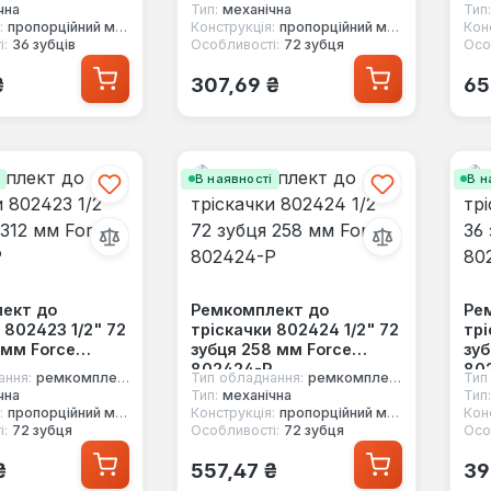
чна
Тип:
механічна
Тип:
:
пропорційний механізм
Конструкція:
пропорційний механізм
Кон
і:
36 зубців
Особливості:
72 зубця
Осо
 ціна:
Звичайна ціна:
Зв
₴
307,69 ₴
65
і
В наявності
В н
ект до
Ремкомплект до
Ре
 802423 1/2" 72
тріскачки 802424 1/2" 72
трі
 мм Force
зубця 258 мм Force
зуб
802424-P
80
ання:
ремкомплект
Тип обладнання:
ремкомплект
Тип
чна
Тип:
механічна
Тип:
:
пропорційний механізм
Конструкція:
пропорційний механізм
Кон
і:
72 зубця
Особливості:
72 зубця
Осо
 ціна:
Звичайна ціна:
Зв
₴
557,47 ₴
39