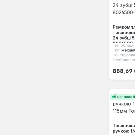
Ремкомпл
тріскачк
24 зубці 
8026500-
Тип обладн
Тип:
механі
Конструкція
Особливост
Звичайна
888,69 
В наявност
Тріскачка
ручкою 1/