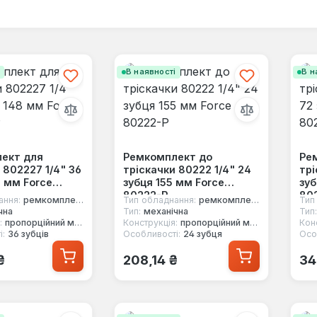
і
В наявності
В н
ект для
Ремкомплект до
Ре
 802227 1/4" 36
тріскачки 80222 1/4" 24
трі
8 мм Force
зубця 155 мм Force
зуб
80222-P
80
ання:
ремкомплект
Тип обладнання:
ремкомплект
Тип
чна
Тип:
механічна
Тип:
:
пропорційний механізм
Конструкція:
пропорційний механізм
Кон
і:
36 зубців
Особливості:
24 зубця
Осо
 ціна:
Звичайна ціна:
Зв
₴
208,14 ₴
34