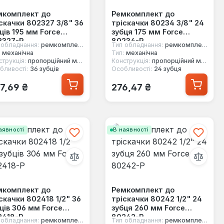
мкомплект до
Ремкомплект до
скачки 802327 3/8" 36
тріскачки 80234 3/8" 24
ців 195 мм Force
зубця 175 мм Force
2327-P
80234-P
 обладнання:
ремкомплект
Тип обладнання:
ремкомплект
механічна
Тип:
механічна
струкція:
пропорційний механізм
Конструкція:
пропорційний механізм
бливості:
36 зубців
Особливості:
24 зубця
ичайна ціна:
Звичайна ціна:
7,69 ₴
276,47 ₴
аявності
В наявності
мкомплект до
Ремкомплект до
скачки 802418 1/2" 36
тріскачки 80242 1/2" 24
ців 306 мм Force
зубця 260 мм Force
2418-P
80242-P
 обладнання:
ремкомплект
Тип обладнання:
ремкомплект