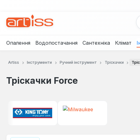
рейти до основного вмісту
Перейти до пошуку
Перейти до основної навігації
Опалення
Водопостачання
Сантехніка
Клімат
І
Artiss
Інструменти
Ручний інструмент
Тріскачки
Тріс
Тріскачки Force