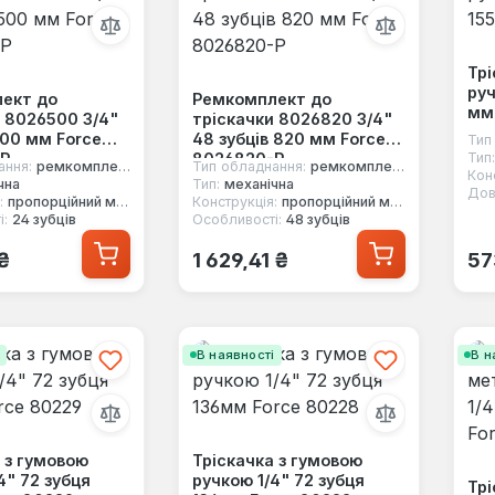
Трі
руч
ект до
Ремкомплект до
мм
и 8026500 3/4"
тріскачки 8026820 3/4"
500 мм Force
48 зубців 820 мм Force
Тип
P
8026820-P
Тип:
ання:
ремкомплект
Тип обладнання:
ремкомплект
Кон
чна
Тип:
механічна
Дов
:
пропорційний механізм
Конструкція:
пропорційний механізм
і:
24 зубців
Особливості:
48 зубців
 ціна:
Звичайна ціна:
Зв
₴
1 629,41 ₴
57
і
В наявності
В н
 з гумовою
Тріскачка з гумовою
4" 72 зубця
ручкою 1/4" 72 зубця
Трі