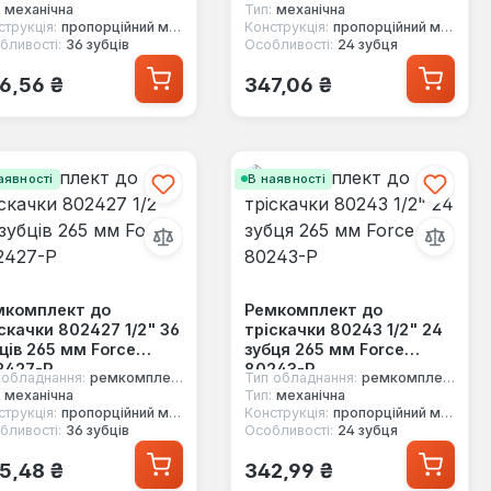
механічна
Тип:
механічна
струкція:
пропорційний механізм
Конструкція:
пропорційний механізм
бливості:
36 зубців
Особливості:
24 зубця
ичайна ціна:
Звичайна ціна:
6,56 ₴
347,06 ₴
аявності
В наявності
мкомплект до
Ремкомплект до
скачки 802427 1/2" 36
тріскачки 80243 1/2" 24
ців 265 мм Force
зубця 265 мм Force
2427-P
80243-P
 обладнання:
ремкомплект
Тип обладнання:
ремкомплект
механічна
Тип:
механічна
струкція:
пропорційний механізм
Конструкція:
пропорційний механізм
бливості:
36 зубців
Особливості:
24 зубця
ичайна ціна:
Звичайна ціна:
5,48 ₴
342,99 ₴