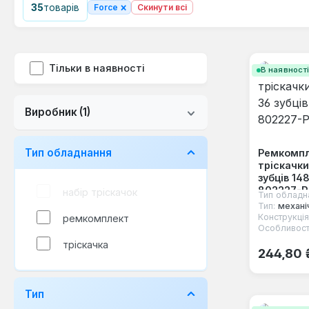
×
35
товарів
Force
Скинути всі
Тільки в наявності
В наявност
Виробник
(1)
Тип обладнання
Ремкомпл
тріскачки
зубців 14
802227-P
набір тріскачок
Тип обладн
Тип:
механі
Конструкція
ремкомплект
Особливост
тріскачка
Звичайна
244,80 
Тип