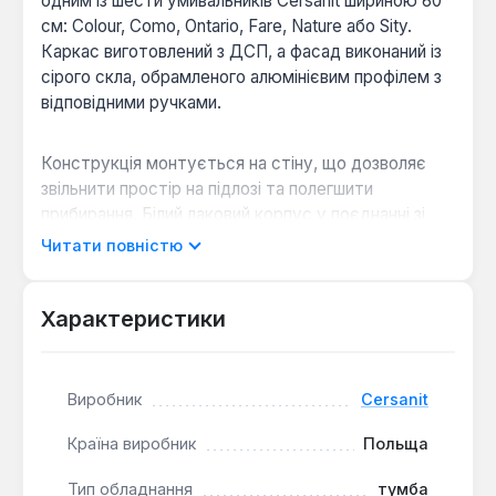
одним із шести умивальників Cersanit шириною 60
см: Colour, Como, Ontario, Fare, Nature або Sity.
Каркас виготовлений з ДСП, а фасад виконаний із
сірого скла, обрамленого алюмінієвим профілем з
відповідними ручками.
Конструкція монтується на стіну, що дозволяє
звільнити простір на підлозі та полегшити
прибирання. Білий лаковий корпус у поєднанні зі
скляним фасадом створює сучасний вигляд,
Читати повністю
сумісний з різними стилями інтер'єру.
Характеристики
Універсальність сумісності:
модель
розрахована на установку з кількома
популярними серіями умивальників Cersanit
Виробник
Cersanit
однакового розміру.
Гігієнічність та простота догляду:
підвісна
Країна виробник
Польща
конструкція та гладкі поверхні фасаду зі скла
та алюмінію легко очищуються.
Тип обладнання
тумба