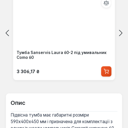
Тумба Sanservis Laura 60-2 під умивальник
Como 60
Звичайна ціна:
3 306,17 ₴
Опис
Підвісна тумба має габаритні розміри
590x400x450 мм і призначена для комплектації з