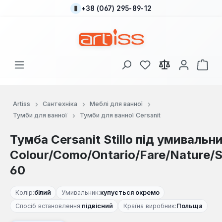
+38 (067) 295-89-12
Перейти до основного вмісту
У вас є 0 у списку
Кош
Artiss
Сантехніка
Меблі для ванної
Тумби для ванної
Тумби для ванної Cersanit
Тумба Cersanit Stillo під умивальн
Colour/Como/Ontario/Fare/Nature/S
60
Колір:
білий
Умивальник:
купується окремо
Спосіб встановлення:
підвісний
Країна виробник:
Польща