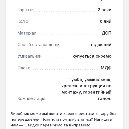
Гарантія
2 роки
Тумба Cersanit Stillo виробництва Польщі підходить
для облаштування компактних або середніх за
Колір
білий
розміром ванних кімнат. Вона є практичним
рішенням для тих, хто обирає умивальник із
Матеріал
ДСП
зазначених серій і цінує сучасний дизайн із
Спосіб встановлення
підвісний
металево-скляними акцентами.
Умивальник
купується окремо
Фасад
МДФ
тумба, умывальник,
крепеж, инструкция по
монтажу, гарантийный
Комплектація
талон.
Виробник може змінювати характеристики товару без
попередження. Помітили помилку в описі? Напишіть
нам — швидко перевіримо та виправимо.