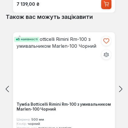
Звичайна ціна:
7 139,00 ₴
Також вас можуть зацікавити
Пропустити галерею продуктів
В наявності
Тумба Botticelli Rimini Rm-100 з умивальником
Marlen-100 Чорний
Ширина:
500 мм
Колір:
чорний
Умивальник:
включено у вартість