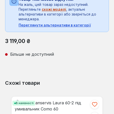
На жаль, цей товар зараз недоступний.
Перегляньте
схожі моделі
, актуальні
альтернативи в категорії або зверніться до
менеджера.
Переглянути альтернативи в категорії
Звичайна ціна:
3 119,00 ₴
Більше не доступний
Схожі товари
Пропустити галерею продуктів
В наявності