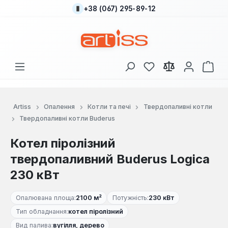
+38 (067) 295-89-12
Перейти до основного вмісту
У вас є 0 у списку
Кош
Artiss
Опалення
Котли та печі
Твердопаливні котли
Твердопаливні котли Buderus
Котел піролізний
твердопаливний Buderus Logica
230 кВт
Опалювана площа:
2100 м²
Потужність:
230 кВт
Тип обладнання:
котел піролізний
Вид палива:
вугілля, дерево