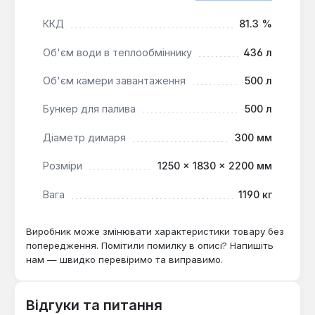
вологістю не більше 20-25%.
ККД
81.3 %
Система управління котлом включає електронну
Об'єм води в теплообміннику
436 л
панель, яка контролює подачу повітря, роботу
Об'єм камери завантаження
500 л
циркуляційного насоса та температуру
теплоносія, забезпечуючи стабільну та безпечну
Бункер для палива
500 л
роботу. Діаметр димоходу становить 300 мм, що
відповідає вимогам для потужних опалювальних
Діаметр димаря
300 мм
установок. Конструкція передбачає легкий
доступ до топочного простору для зручного
Розміри
1250 × 1830 × 2200 мм
чищення та обслуговування.
Вага
1190 кг
Ефективне використання палива:
Завдяки
Виробник може змінювати характеристики товару без
піролізному принципу спалювання досягається
попередження. Помітили помилку в описі? Напишіть
високий ККД, що дозволяє отримати більше
нам — швидко перевіримо та виправимо.
тепла з меншої кількості палива.
Тривалий період горіння:
Велика
Відгуки та питання
завантажувальна камера об'ємом 500 літрів