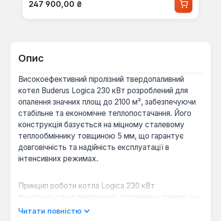
Звичайна ціна:
247 900,00 ₴
Опис
Високоефективний піролізний твердопаливний
котел Buderus Logica 230 кВт розроблений для
опалення значних площ до 2100 м², забезпечуючи
стабільне та економічне теплопостачання. Його
конструкція базується на міцному сталевому
теплообміннику товщиною 5 мм, що гарантує
довговічність та надійність експлуатації в
інтенсивних режимах.
Принцип роботи котла Logica 230 кВт
ґрунтується на піролізному спалюванні палива, що
передбачає термічне розкладання деревини або
Читати повністю
вугілля в умовах обмеженого доступу кисню. Цей