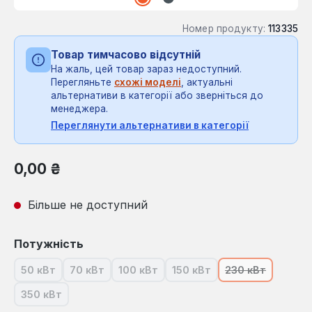
Номер продукту:
113335
Товар тимчасово відсутній
На жаль, цей товар зараз недоступний.
Перегляньте
схожі моделі
, актуальні
альтернативи в категорії або зверніться до
менеджера.
Переглянути альтернативи в категорії
Звичайна ціна:
0,00 ₴
Більше не доступний
Виберіть
Потужність
50 кВт
70 кВт
100 кВт
150 кВт
230 кВт
(Ця опція наразі недоступна.)
(Ця опція наразі недоступна.)
(Ця опція наразі недоступна.)
(Ця опція наразі недоступ
(Ця опція нара
350 кВт
(Ця опція наразі недоступна.)