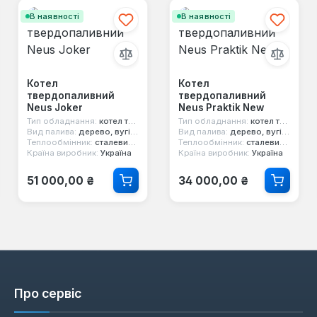
В наявності
В наявності
Котел
Котел
твердопаливний
твердопаливний
Neus Joker
Neus Praktik New
Тип обладнання:
котел твердопаливний
Тип обладнання:
котел твердопаливний
Вид палива:
дерево, вугілля, брикети, торф
Вид палива:
дерево, вугілля, брикети, торф
Теплообмінник:
сталевий 6 мм
Теплообмінник:
сталевий 4 мм
Країна виробник:
Україна
Країна виробник:
Україна
Звичайна ціна:
Звичайна ціна:
51 000,00 ₴
34 000,00 ₴
Про сервіс