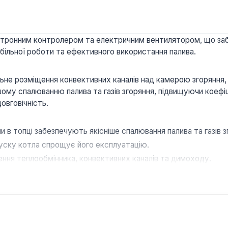
ктронним контролером та електричним вентилятором, що заб
більної роботи та ефективного використання палива.
не розміщення конвективних каналів над камерою згоряння, а
ішому спалюванню палива та газів згоряння, підвищуючи коефі
овговічність.
и в топці забезпечують якісніше спалювання палива та газів з
уску котла спрощує його експлуатацію.
ння теплообмінника, конвективних каналів та димоходу.
в котла в глибину робить його більш компактним, що дозвол
ля опалення приміщень площею до 160 м². Він працює на вугіл
ння, цей котел є ефективним та зручним рішенням для забезп
ва точність регулювання та компактність обладнання.