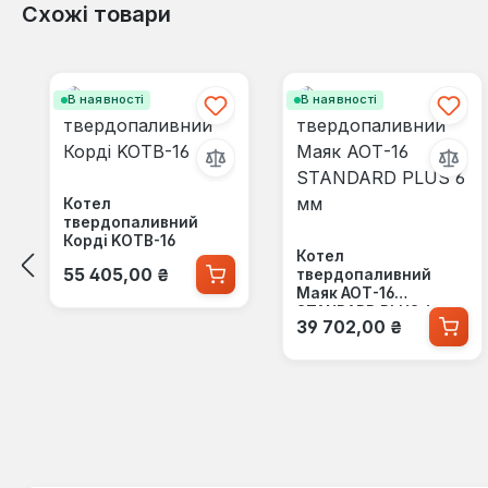
Схожі товари
Пропустити галерею продуктів
В наявності
В наявності
Котел
твердопаливний
Корді KOTB-16
Котел
Звичайна ціна:
55 405,00 ₴
твердопаливний
Маяк АОТ-16
STANDARD PLUS 6 мм
Звичайна ціна:
39 702,00 ₴