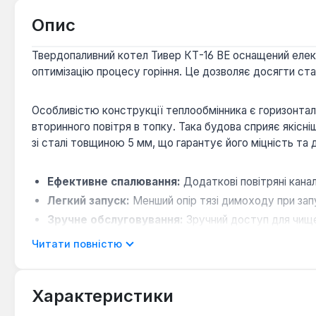
Опис
Твердопаливний котел Тивер КТ-16 ВЕ оснащений еле
оптимізацію процесу горіння. Це дозволяє досягти ста
Особливістю конструкції теплообмінника є горизонталь
вторинного повітря в топку. Така будова сприяє якісн
зі сталі товщиною 5 мм, що гарантує його міцність та д
Ефективне спалювання:
Додаткові повітряні канал
Легкий запуск:
Менший опір тязі димоходу при зап
Зручне обслуговування:
Зручний доступ для чище
Компактні розміри:
Зменшення габаритних розмірі
Читати повністю
Котел Тивер КТ-16 ВЕ потужністю 16 кВт призначений д
Характеристики
палива. Завдяки своїй конструкції та системі управлі
комерційних об'єктах та інших приміщеннях, де важли