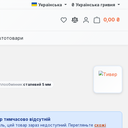
₴
Українська
Українська гривня
У вас є 0 у списку бажань
Кош
0,00 ₴
втотовари
плообмінник:
сталевий 5 мм
р тимчасово відсутній
ль, цей товар зараз недоступний. Перегляньте
схожі