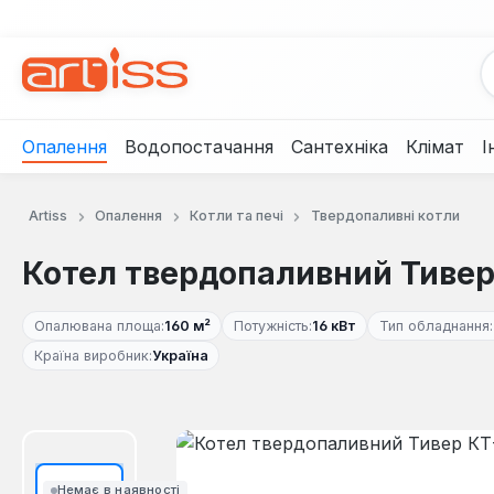
рейти до основного вмісту
Перейти до пошуку
Перейти до основної навігації
Опалення
Водопостачання
Сантехніка
Клімат
І
Artiss
Опалення
Котли та печі
Твердопаливні котли
Котел твердопаливний Тивер
Опалювана площа:
160 м²
Потужність:
16 кВт
Тип обладнання:
Країна виробник:
Україна
Пропустити галерею зображень
Немає в наявності