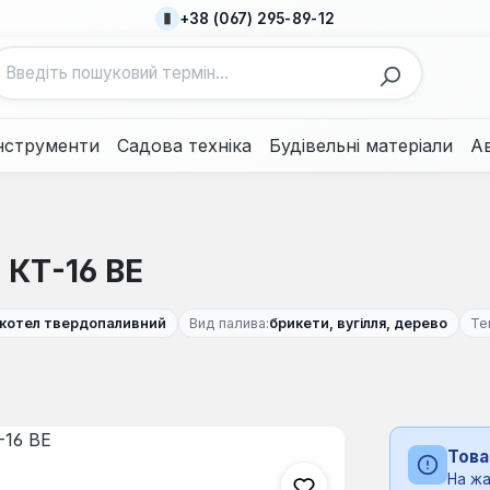
+38 (067) 295-89-12
нструменти
Садова техніка
Будівельні матеріали
А
 КТ-16 ВЕ
котел твердопаливний
Вид палива:
брикети, вугілля, дерево
Те
Това
На жа