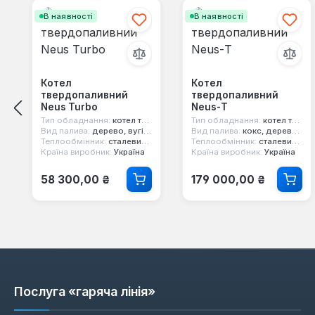
В наявності
В наявності
Котел
Котел
твердопаливний
твердопаливний
Neus Turbo
Neus-Т
Тип обладнання:
котел твердопаливний
Тип обладнання:
котел твердопаливний
Вид палива:
дерево, вугілля, брикети, торф
Вид палива:
кокс, дерево, вугілля, брикети
Теплообмінник:
сталевий 5 мм
Теплообмінник:
сталевий 8 мм
Країна виробник:
Україна
Країна виробник:
Україна
Звичайна ціна:
Звичайна ціна:
58 300,00 ₴
179 000,00 ₴
Послуга «гаряча лінія»