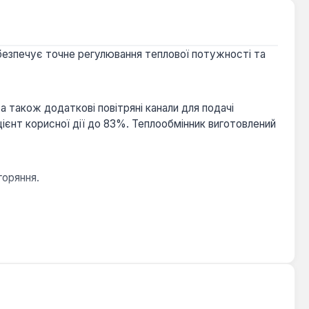
езпечує точне регулювання теплової потужності та
 також додаткові повітряні канали для подачі
цієнт корисної дії до 83%. Теплообмінник виготовлений
горяння.
яє монтаж у малих приміщеннях.
лі, брикетах та дереві, пропонуючи гнучкість у виборі
ечення опалення в житлових будинках, невеликих