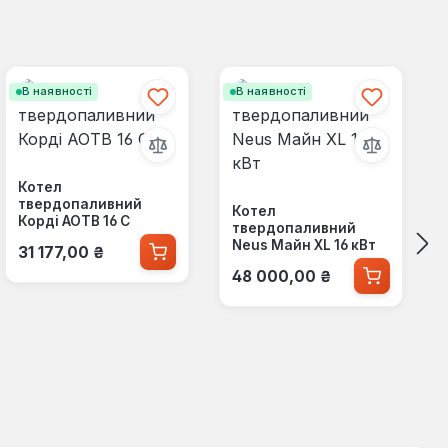
В наявності
В наявності
Котел
твердопаливний
Котел
Корді АОТВ 16 C
твердопаливний
Звичайна ціна:
Neus Майн XL 16 кВт
31 177,00 ₴
Звичайна ціна:
48 000,00 ₴