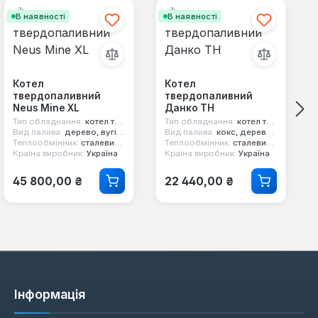
В наявності
В наявності
Котел
Котел
твердопаливний
твердопаливний
Neus Mine XL
Данко ТН
Тип обладнання:
котел твердопаливний
Тип обладнання:
котел твердопаливний
Вид палива:
дерево, вугілля, брикети, торф
Вид палива:
кокс, дерево, вугілля
Теплообмінник:
сталевий 6 мм
Теплообмінник:
сталевий 4 мм
Країна виробник:
Україна
Країна виробник:
Україна
Звичайна ціна:
Звичайна ціна:
45 800,00 ₴
22 440,00 ₴
Інформація