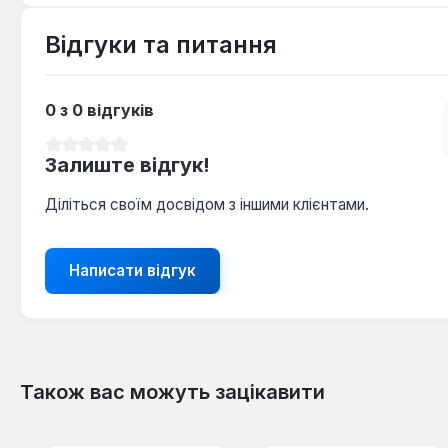
Відгуки та питання
0 з 0 відгуків
Середня оцінка 0 з 5 зірок
Залиште відгук!
Діліться своїм досвідом з іншими клієнтами.
Написати відгук
Також вас можуть зацікавити
Пропустити галерею продуктів