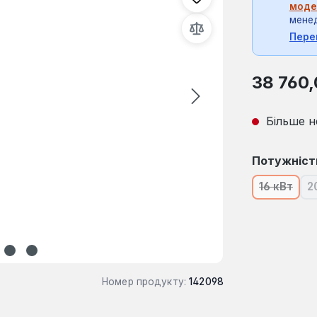
моде
мене
Пере
Звичайна ці
38 760,
Більше н
Виберіть
Потужніст
16 кВт
2
(Ця опці
Номер продукту:
142098