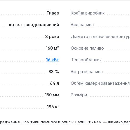
Тивер
Країна виробник
котел твердопаливний
Вид палива
3 роки
Діаметр підключення конту
160 м²
Основне паливо
16 кВт
Теплообмінник
83 %
Витрати палива
64 л
Об'єм камери завантаження
150 мм
Розміри
196 кг
редження. Помітили помилку в описі? Напишіть нам — швидко пе