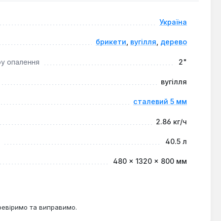
Україна
брикети
,
вугілля
,
дерево
ру опалення
2"
вугілля
сталевий 5 мм
2.86 кг/ч
40.5 л
480 × 1320 × 800 мм
ревіримо та виправимо.