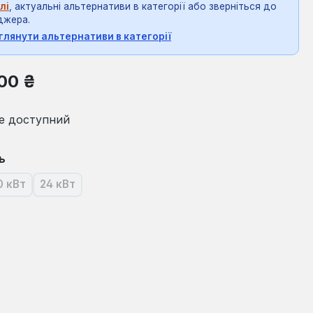
лі
, актуальні альтернативи в категорії або зверніться до
джера.
глянути альтернативи в категорії
на:
00 ₴
е доступний
ь
0 кВт
24 кВт
я наразі недоступна.)
(Ця опція наразі недоступна.)
(Ця опція наразі недоступна.)