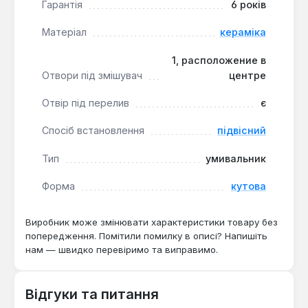
встановлення змішувача, що спрощує підбір та
Гарантія
6 років
монтаж сантехніки. Наявність отвору під
Матеріал
кераміка
перелив запобігає переповненню чаші,
забезпечуючи додаткову безпеку під час
1, расположение в
використання.
Отвори під змішувач
центре
Цей умивальник є практичним вибором для тих,
Отвір під перелив
є
хто шукає функціональне та довговічне рішення
Спосіб встановлення
підвісний
для компактного санвузла. Він підходить для
встановлення як у приватних будинках та
Тип
умивальник
квартирах, так і в комерційних приміщеннях з
невеликими вбиральнями, де кожен сантиметр
Форма
кутова
простору має значення. Гарантія від виробника
Cersanit терміном на 6 років підтверджує високу
Виробник може змінювати характеристики товару без
якість продукції польського виробництва та її
попередження. Помітили помилку в описі? Напишіть
надійність у використанні.
нам — швидко перевіримо та виправимо.
Відгуки та питання