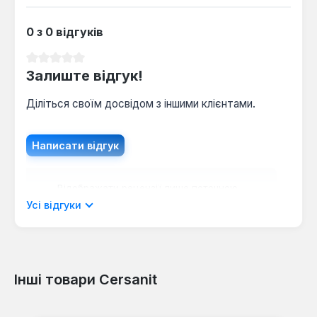
0 з 0 відгуків
Середня оцінка 0 з 5 зірок
Залиште відгук!
Діліться своїм досвідом з іншими клієнтами.
Написати відгук
Відображати рецензії лише поточною
мовою.
Усі відгуки
Інші товари Cersanit
Відгуків не знайдено. Поділіться
своїми знаннями з іншими.
Пропустити галерею продуктів