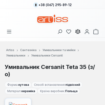
+38 (067) 295-89-12
Перейти до основного вмісту
У вас є 0 у списку
Кош
Artiss
Сантехніка
Умивальники та мийки
Умивальники
Умивальники Cersanit
Умивальник Cersanit Teta 35 (з/
о)
Форма:
кутова
Спосіб встановлення:
підвісний
Матеріал:
кераміка
Країна виробник:
Польща