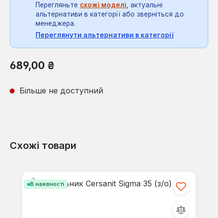
Перегляньте
схожі моделі
, актуальні
альтернативи в категорії або зверніться до
менеджера.
Переглянути альтернативи в категорії
Звичайна ціна:
689,00 ₴
Більше не доступний
Схожі товари
Пропустити галерею продуктів
В наявності