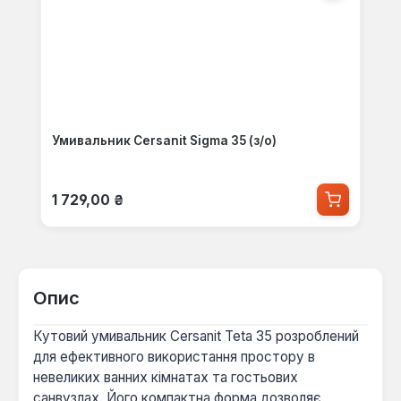
Умивальник Cersanit Sigma 35 (з/о)
Звичайна ціна:
1 729,00 ₴
Опис
Кутовий умивальник Cersanit Teta 35 розроблений
для ефективного використання простору в
невеликих ванних кімнатах та гостьових
санвузлах. Його компактна форма дозволяє