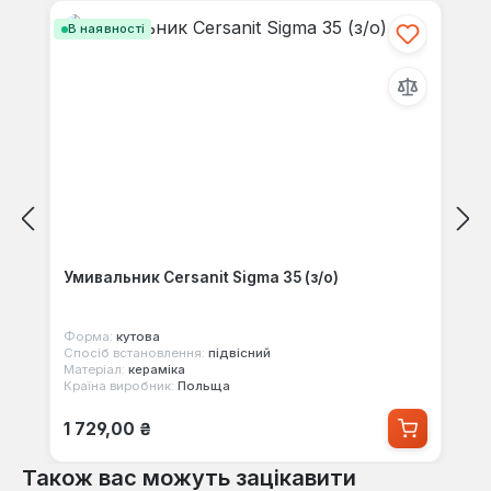
В наявності
Умивальник Cersanit Sigma 35 (з/о)
Форма:
кутова
Спосіб встановлення:
підвісний
Матеріал:
кераміка
Країна виробник:
Польща
Звичайна ціна:
1 729,00 ₴
Також вас можуть зацікавити