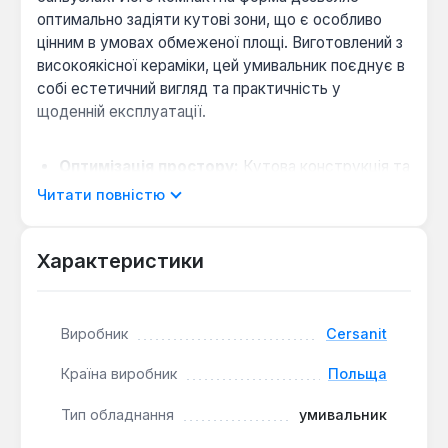
оптимально задіяти кутові зони, що є особливо
цінним в умовах обмеженої площі. Виготовлений з
високоякісної кераміки, цей умивальник поєднує в
собі естетичний вигляд та практичність у
щоденній експлуатації.
Оптимізація простору:
Кутова конструкція та
підвісний спосіб монтажу забезпечують значну
Читати повністю
економію місця, звільняючи підлогу та
створюючи відчуття простору. Це ідеальне
Характеристики
рішення для малогабаритних приміщень.
Надійність матеріалу:
Кераміка, з якої
виготовлений умивальник, відрізняється
високою міцністю, стійкістю до подряпин та
Виробник
Cersanit
легкістю у догляді. Гладка поверхня не вбирає
Країна виробник
Польща
бруд і легко очищається, підтримуючи гігієну.
Продумана функціональність:
Модель
Тип обладнання
умивальник
оснащена одним центральним отвором для