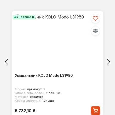
Пропустити галерею продуктів
В наявності
Умивальник KOLO Modo L31980
Форма:
прямокутна
Спосіб встановлення:
врізний
Матеріал:
кераміка
Країна виробник:
Польща
Звичайна ціна:
5 732,10 ₴