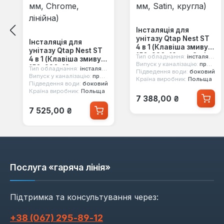
Інсталяція для
унітазу Qtap Nest ST
Інсталяція для
4 в 1 (Клавіша змиву
унітазу Qtap Nest ST
150x220x13 мм, Satin,
Тип обладнання:
інсталяція
4 в 1 (Клавіша змиву
кругла)
Випуск у каналізацію:
прямий
150x220x13 мм,
Тип обладнання:
інсталяція
Підведення води:
боковий
Chrome, лінійна)
Випуск у каналізацію:
прямий
Країна виробник:
Польща
Підведення води:
боковий
Країна виробник:
Польща
Звичайна ціна:
7 388,00 ₴
Звичайна ціна:
7 525,00 ₴
Послуга «гаряча лінія»
Підтримка та консультування через:
+38 (067) 295‑89‑12