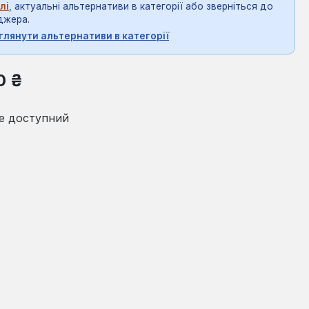
лі
, актуальні альтернативи в категорії або зверніться до
джера.
глянути альтернативи в категорії
на:
0 ₴
е доступний