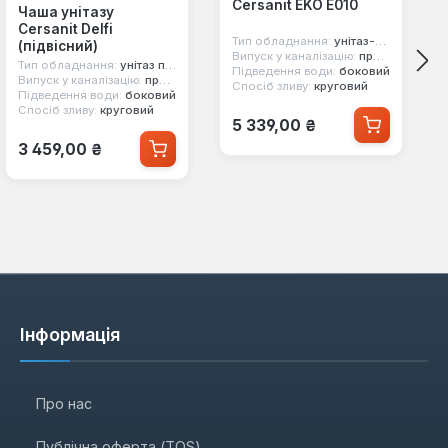
Cersanit EKO E010
Чаша унітазу
Cersanit Delfi
Тип обладнання:
унітаз-компакт
(підвісний)
Випуск у каналізацію:
прямий
Тип обладнання:
унітаз підвісний
Підведення води:
боковий
Випуск у каналізацію:
прямий
Спосіб зливу:
круговий
Підведення води:
боковий
Спосіб зливу:
круговий
Звичайна ціна:
5 339,00 ₴
Звичайна ціна:
3 459,00 ₴
Інформація
Про нас
Публічна оферта (TOS)