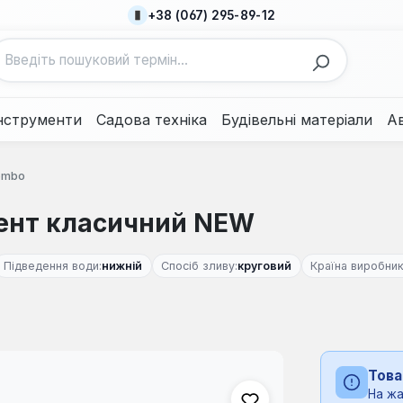
+38 (067) 295-89-12
нструменти
Садова техніка
Будівельні матеріали
А
ombo
цент класичний NEW
Підведення води:
нижній
Спосіб зливу:
круговий
Країна виробник
Това
На жа