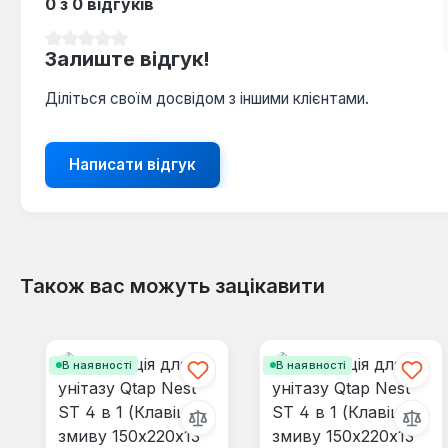
0 з 0 відгуків
Середня оцінка 0 з 5 зірок
Залиште відгук!
Діліться своїм досвідом з іншими клієнтами.
Написати відгук
Також вас можуть зацікавити
Пропустити галерею продуктів
В наявності
В наявності