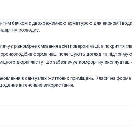
критим бачком з двохрежимною арматурою для економії води
андартну розводку.
печує рівномірне омивання всієї поверхні чаші, а покриття г
 воронкоподібна форма чаші полегшують догляд та підтримую
міцного дюрапласту, що забезпечує комфортну експлуатаці
ановлення в санвузлах житлових приміщень. Класична форма
а щоденне інтенсивне використання.