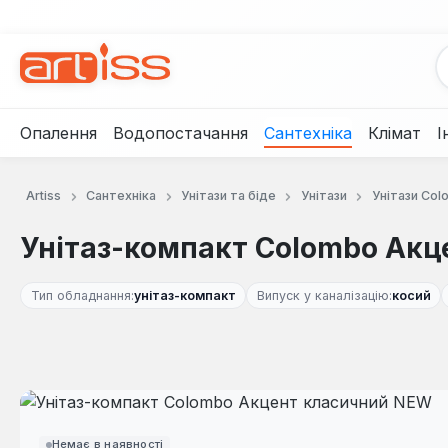
рейти до основного вмісту
Перейти до пошуку
Перейти до основної навігації
Опалення
Водопостачання
Сантехніка
Клімат
І
Artiss
Сантехніка
Унітази та біде
Унітази
Унітази Col
Унітаз-компакт Colombo Ак
Тип обладнання:
унітаз-компакт
Випуск у каналізацію:
косий
Пропустити галерею зображень
Немає в наявності