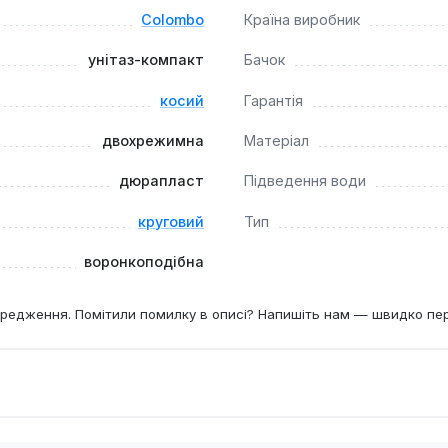
Colombo
Країна виробник
унітаз-компакт
Бачок
косий
Гарантія
двохрежимна
Матеріал
дюрапласт
Підведення води
круговий
Тип
воронкоподібна
редження. Помітили помилку в описі? Напишіть нам — швидко пе