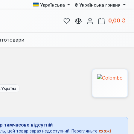
₴
Українська
Українська гривня
У вас є 0 у списку бажань
Кош
0,00 ₴
втотовари
:
Україна
р тимчасово відсутній
ль, цей товар зараз недоступний. Перегляньте
схожі