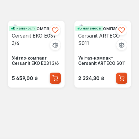
В наявності
В наявності
Унітаз-компакт
Унітаз-компакт
Cersanit EKO E031 3/6
Cersanit ARTECO S011
Звичайна ціна:
Звичайна ціна:
5 659,00 ₴
2 324,30 ₴