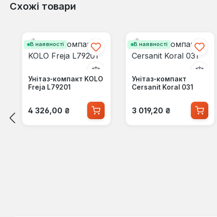
Схожі товари
Пропустити галерею продуктів
В наявності
В наявності
Унітаз-компакт KOLO
Унітаз-компакт
Freja L79201
Cersanit Koral 031
Звичайна ціна:
Звичайна ціна:
4 326,00 ₴
3 019,20 ₴