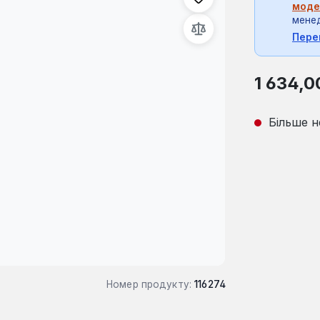
моде
мене
Пере
Звичайна ці
1 634,0
Більше н
Номер продукту:
116274