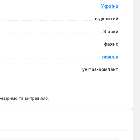
Україна
відкритий
3 роки
фаянс
нижній
унітаз-компакт
ревіримо та виправимо.