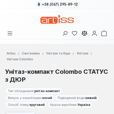
+38 (067) 295-89-12
Перейти до основного вмісту
У вас є 0 у списку
Кош
Artiss
Сантехніка
Унітази та біде
Унітази
Унітази Colombo
Унітаз-компакт Colombo СТАТУС
з ДЮР
Тип обладнання:
унітаз-компакт
Випуск у каналізацію:
косий
Підведення води:
нижній
Спосіб зливу:
круговий
Країна виробник:
Україна