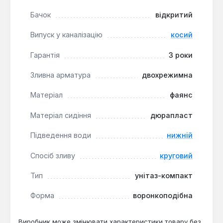
ванних кімнат та громадських санвузлів, де
Бачок
відкритий
важливі надійність, простота монтажу та
економне споживання води. Унітаз-компакт
Випуск у каналізацію
косий
оптимальний для стандартних сантехнічних ніш із
боковим підведенням комунікацій.
Гарантія
3 роки
Зливна арматура
двохрежимна
Матеріал
фаянс
Матеріал сидіння
дюрапласт
Підведення води
нижній
Спосіб зливу
круговий
Тип
унітаз-компакт
Форма
воронкоподібна
Виробник може змінювати характеристики товару без