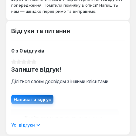
попередження. Помітили помилку в описі? Напишіть
нам — швидко перевіримо та виправимо.
Відгуки та питання
0 з 0 відгуків
Середня оцінка 0 з 5 зірок
Залиште відгук!
Діліться своїм досвідом з іншими клієнтами.
Написати відгук
Відображати рецензії лише поточною
мовою.
Усі відгуки