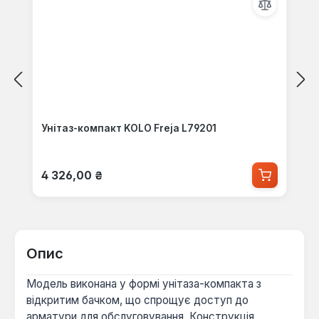
Унітаз-компакт KOLO Freja L79201
Звичайна ціна:
4 326,00 ₴
Опис
Модель виконана у формі унітаза-компакта з
відкритим бачком, що спрощує доступ до
арматури для обслуговування. Конструкція