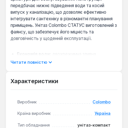
передбачає нижнє підведення води та косий
випуск у каналізацію, що дозволяє ефективно
інтегрувати сантехніку в різноманітні планування
приміщень. Унітаз Colombo СТАТУС виготовлений з
фаянсу, що забезпечує його міцність та
довговічність у щоденній експлуатації.
Економія води:
двохрежимна зливна
арматура дозволяє використовувати повний
Читати повністю
або частковий злив води.
Гігієнічність:
воронкоподібна форма чаші та
Характеристики
круговий спосіб зливу сприяють ефективному
та чистому промиванню всієї поверхні.
Зручність та довговічність:
сидіння з
Виробник
Colombo
дюрапласту відрізняється стійкістю до
пошкоджень та легким доглядом.
Країна виробник
Україна
Ця модель підходить для оснащення житлових
Тип обладнання
унітаз-компакт