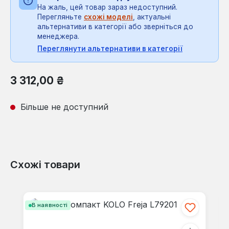
На жаль, цей товар зараз недоступний.
Перегляньте
схожі моделі
, актуальні
альтернативи в категорії або зверніться до
менеджера.
Переглянути альтернативи в категорії
Звичайна ціна:
3 312,00 ₴
Більше не доступний
Схожі товари
Пропустити галерею продуктів
В наявності