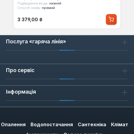
Підведення води:
нижній
Спосіб зливу:
прямий
Звичайна ціна:
3 379,00 ₴
Послуга «гаряча лінія»
Про сервіс
Інформація
Опалення
Водопостачання
Сантехніка
Клімат