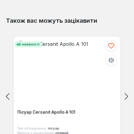
Також вас можуть зацікавити
Відгуків не знайдено. Поділіться
своїми знаннями з іншими.
Пропустити галерею продуктів
В наявності
Пісуар Cersanit Apollo A 101
Тип обладнання:
пісуар
Випуск у каналізацію:
прямий