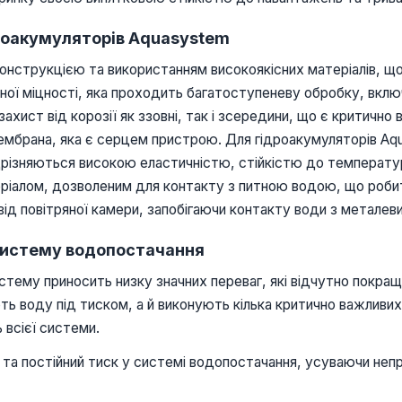
дроакумуляторів Aquasystem
нструкцією та використанням високоякісних матеріалів, що 
еної міцності, яка проходить багатоступеневу обробку, вклю
ахист від корозії як ззовні, так і зсередини, що є критичн
ембрана, яка є серцем пристрою. Для гідроакумуляторів A
різняються високою еластичністю, стійкістю до температурн
ріалом, дозволеним для контакту з питною водою, що робит
ід повітряної камери, запобігаючи контакту води з металеви
 систему водопостачання
тему приносить низку значних переваг, які відчутно покращу
ають воду під тиском, а й виконують кілька критично важливи
 всієї системи.
та постійний тиск у системі водопостачання, усуваючи неп