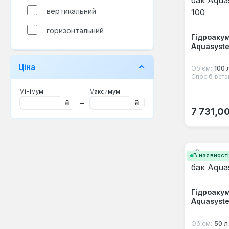
вертикальний
горизонтальний
Гідроаку
Aquasyst
Ціна
Об'єм:
100 
Спосіб вста
Мінімум
Максимум
–
₴
₴
Звичайна
7 731,0
В наявност
Гідроаку
Aquasyst
Об'єм:
50 л