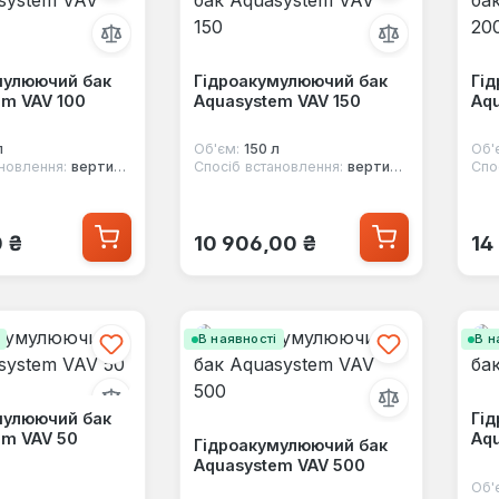
мулюючий бак
Гідроакумулюючий бак
Гі
em VAV 100
Aquasystem VAV 150
Aq
л
Об'єм:
150 л
Об'
новлення:
вертикальний
Спосіб встановлення:
вертикальний
Спо
 ціна:
Звичайна ціна:
Зв
0 ₴
10 906,00 ₴
14
і
В наявності
В н
мулюючий бак
Гі
em VAV 50
Aq
Гідроакумулюючий бак
Aquasystem VAV 500
Об'