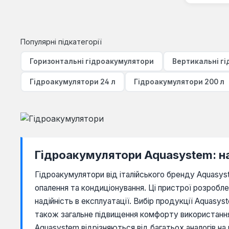
Популярні підкатегорії
Горизонтальні гідроакумулятори
Вертикальні г
Гідроакумулятори 24 л
Гідроакумулятори 200 л
Гідроакумулятори Aquasystem: на
Гідроакумулятори від італійського бренду Aquasy
опалення та кондиціонування. Ці пристрої розроблен
надійність в експлуатації. Вибір продукції Aquasys
також загальне підвищення комфорту використання
Aquasystem відрізняються від багатьох аналогів н