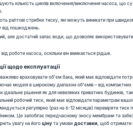
ують кількість циклів включення/виключення насоса, що с
ю.
ть раптові стрибки тиску, які можуть виникати при швидком
у від пошкоджень.
, але достатній запас води, що дозволяє використовувати 
д роботи насоса, оскільки він вмикається рідше.
ції щодо експлуатації
 важливо враховувати об'єм бака, який має відповідати по
чає моделі в широкому діапазоні об'ємів – від компактних
и ідеальне рішення як для невеликих приватних будинків, та
ьний робочий тиск, який має відповідати параметрам вашої
ендується регулярно (раз на 6-12 місяців) перевіряти тиск п
обником. Це запобігає передчасному зносу мембрани та заб
ніть увагу на його
ціну
та умови
доставки
, щоб отримати н