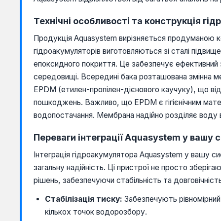
Технічні особливості та конструкція гі
Продукція Aquasystem вирізняється продуманою ко
гідроакумуляторів виготовляються зі сталі підвищ
епоксидного покриття. Це забезпечує ефективний з
середовищі. Всередині бака розташована змінна м
EPDM (етилен-пропілен-дієнового каучуку), що від
пошкоджень. Важливо, що EPDM є гігієнічним мате
водопостачання. Мембрана надійно розділяє воду в
Переваги інтеграції Aquasystem у вашу
Інтеграція гідроакумулятора Aquasystem у вашу сис
загальну надійність. Ці пристрої не просто зберіг
рішень, забезпечуючи стабільність та довговічність
Стабілізація тиску:
Забезпечують рівномірний 
кількох точок водорозбору.