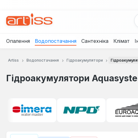
рейти до основного вмісту
Перейти до пошуку
Перейти до основної навігації
Опалення
Водопостачання
Сантехніка
Клімат
І
Artiss
Водопостачання
Гідроакумулятори
Гідроакумуля
Гідроакумулятори Aquasyst