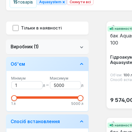
×
15
товарів
Aquasystem
Скинути всі
Тільки в наявності
В наявност
Виробник
(1)
Гідроаку
Aquasyst
Об'єм
Об'єм:
100 
Мінімум
Максимум
Спосіб вста
–
л
л
Звичайна
9 574,0
1 л
5000 л
Спосіб встановлення
В наявност