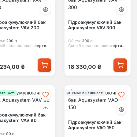
дроакумулюючий бак
Гідроакумулюючий бак
uasystem VAV 200
Aquasystem VAV 300
єм:
200 л
Об'єм:
300 л
сіб встановлення:
вертикальний
Спосіб встановлення:
вертикальний
ичайна ціна:
Звичайна ціна:
 234,00 ₴
18 330,00 ₴
аявності
Немає в наявності
дроакумулюючий бак
uasystem VAV 80
Гідроакумулюючий бак
Aquasystem VAO 150
єм:
80 л