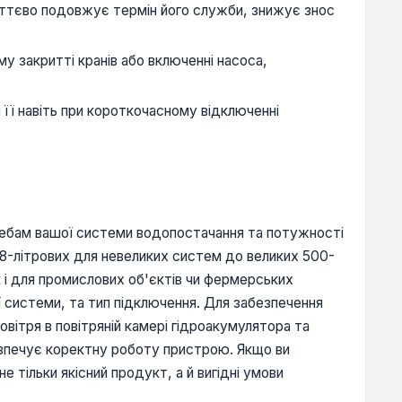
уттєво подовжує термін його служби, знижує знос
у закритті кранів або включенні насоса,
її навіть при короткочасному відключенні
требам вашої системи водопостачання та потужності
 8-літрових для невеликих систем до великих 500-
к і для промислових об'єктів чи фермерських
 системи, та тип підключення. Для забезпечення
овітря в повітряній камері гідроакумулятора та
езпечує коректну роботу пристрою. Якщо ви
е тільки якісний продукт, а й вигідні умови