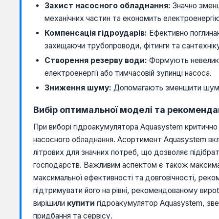
Захист насосного обладнання:
Значно зменш
механічних частин та економить електроенергі
Компенсація гідроударів:
Ефективно поглинаю
захищаючи трубопроводи, фітинги та сантехнік
Створення резерву води:
Формують невеликий
електроенергії або тимчасовій зупинці насоса.
Зниження шуму:
Допомагають зменшити шум ві
Вибір оптимальної моделі та рекоменда
При виборі гідроакумулятора Aquasystem критично
насосного обладнання. Асортимент Aquasystem вклю
літрових для значних потреб, що дозволяє підібрат
господарств. Важливим аспектом є також максимал
максимальної ефективності та довговічності, реком
підтримувати його на рівні, рекомендованому вир
вирішили
купити
гідроакумулятор Aquasystem, звер
придбання та сервісу.