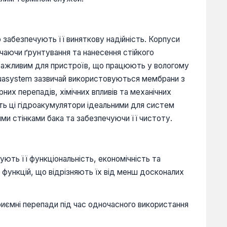
забезпечують її виняткову надійність. Корпуси
чаючи ґрунтування та нанесення стійкого
о важливим для пристроїв, що працюють у вологому
quasystem зазвичай використовуються мембрани з
их перепадів, хімічних впливів та механічних
ь ці гідроакумулятори ідеальними для систем
ми стінками бака та забезпечуючи її чистоту.
ють її функціональність, економічність та
х функцій, що відрізняють їх від менш досконалих
риємні перепади під час одночасного використання