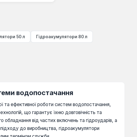
лятори 50 л
Гідроакумулятори 80 л
стеми водопостачання
ої та ефективної роботи систем водопостачання,
ехнологій, що гарантує їхню довговічність та
го обладнання від частих включень та гідроударів, а
 підходу до виробництва, гідроакумулятори
алим терміном служби.