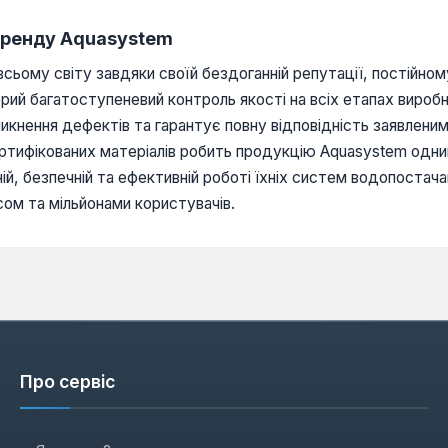
 бренду Aquasystem
ьому світу завдяки своїй бездоганній репутації, постійному
ий багатоступеневий контроль якості на всіх етапах виробн
иникнення дефектів та гарантує повну відповідність заявлен
ртифікованих матеріалів робить продукцію Aquasystem одним 
ій, безпечній та ефективній роботі їхніх систем водопостач
сом та мільйонами користувачів.
Про сервіс