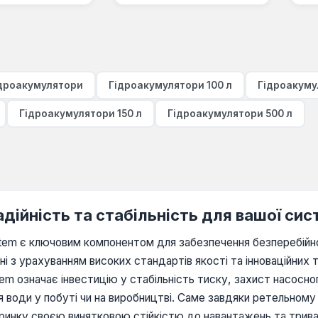
ідроакумулятори
Гідроакумулятори 100 л
Гідроакуму
Гідроакумулятори 150 л
Гідроакумулятори 500 л
дійність та стабільність для вашої си
stem є ключовим компонентом для забезпечення безперебійн
і з урахуванням високих стандартів якості та інноваційних т
tem означає інвестицію у стабільність тиску, захист насосно
 води у побуті чи на виробництві. Саме завдяки ретельному
а ринку своєю винятковою стійкістю до навантажень та трив