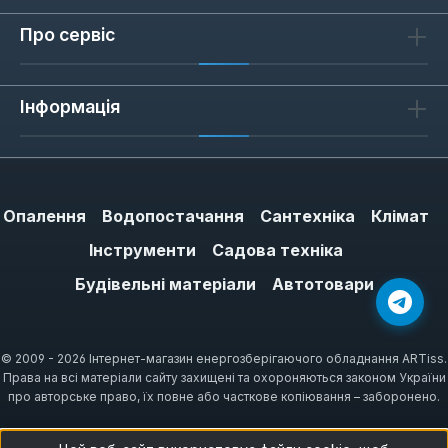
безперебійної роботи водопровідних
Про сервіс
систем. Виробник NPO приділяє особливу
увагу відповідності міжнародним
стандартам якості та екологічної безпеки,
Інформація
що гарантує не тільки довговічність, але й
безпечне використання продукції.
Високоякісні матеріали:
Використання спеціально підібраних
Опалення
Водопостачання
Сантехніка
Клімат
сплавів та полімерів, що забезпечують
Інструменти
Садова техніка
максимальну міцність та стійкість до
зносу.
Будівельні матеріали
Автотовари
Точність виготовлення:
Кожен
елемент виробляється з високою
© 2009 - 2026 Інтернет-магазин енергозберігаючого обладнання ARTiss.
точністю, що гарантує ідеальну
Права на всі матеріали сайту захищені та охороняються законом України
герметичність з'єднань та мінімізує
про авторське право, їх повне або часткове копіювання – заборонено.
ризик витоків.
Довговічність та стійкість: