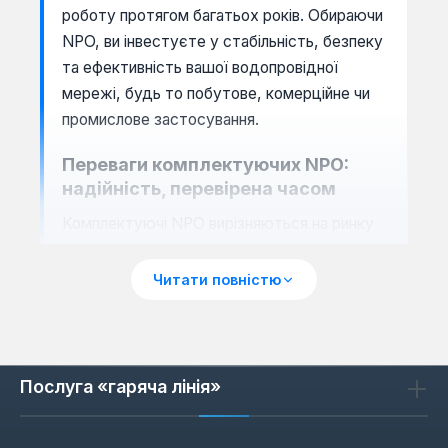
роботу протягом багатьох років. Обираючи
NPO, ви інвестуєте у стабільність, безпеку
та ефективність вашої водопровідної
мережі, будь то побутове, комерційне чи
промислове застосування.
Переваги комплектуючих NPO:
надійність, перевірена часом
Комплектуючі NPO вирізняються на ринку
завдяки суворому контролю якості на всіх
етапах виробництва, починаючи від вибору
Читати повністю
сировини і закінчуючи фінальним
тестуванням готової продукції. Це
забезпечує їхню виняткову стійкість до
корозії, впливу агресивних середовищ, а
Послуга «гаряча лінія»
також до значних перепадів тиску та
температур, що є критично важливим для