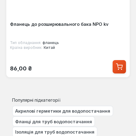
Фланець до розширювального бака NPO kv
Тип обладнання:
фланець
Країна виробник:
Китай
Звичайна ціна:
86,00 ₴
Популярні підкатегорії
Акрилові герметики для водопостачання
Фланці для труб водопостачання
Ізоляція для труб водопостачання