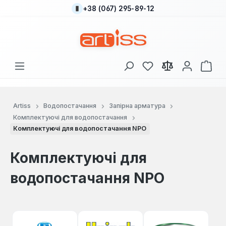
+38 (067) 295-89-12
Перейти до основного вмісту
У вас є 0 у списку
Кош
Artiss
Водопостачання
Запірна арматура
Комплектуючі для водопостачання
Комплектуючі для водопостачання NPO
Комплектуючі для
водопостачання NPO