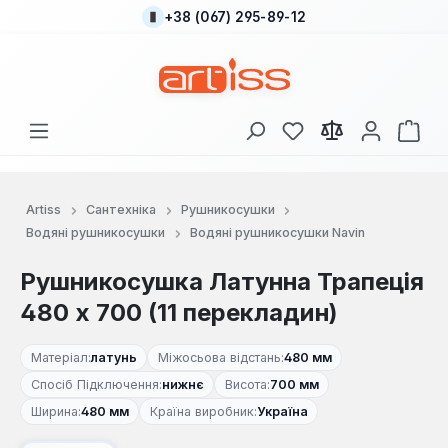
+38 (067) 295-89-12
Перейти до основного вмісту
У вас є 0 у списку
Кош
Artiss
Сантехніка
Рушникосушки
Водяні рушникосушки
Водяні рушникосушки Navin
Рушникосушка Латунна Трапеція
480 х 700 (11 перекладин)
Матеріал:
латунь
Міжосьова відстань:
480 мм
Спосіб Підключення:
нижнє
Висота:
700 мм
Ширина:
480 мм
Країна виробник:
Україна