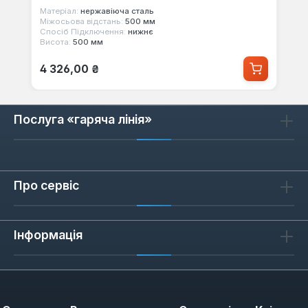
Матеріал:
нержавіюча сталь
Міжосьова відстань:
500 мм
Спосіб Підключення:
нижнє
Висота:
500 мм
Звичайна ціна:
4 326,00 ₴
Послуга «гаряча лінія»
Про сервіс
Інформація