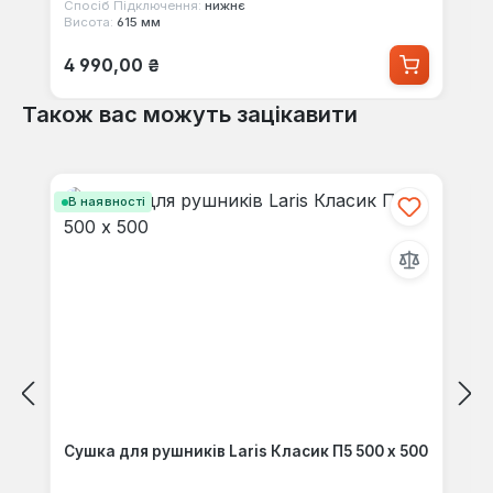
Спосіб Підключення:
нижнє
Висота:
615 мм
Звичайна ціна:
4 990,00 ₴
Також вас можуть зацікавити
Пропустити галерею продуктів
В наявності
Сушка для рушників Laris Класик П5 500 x 500