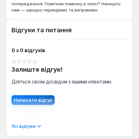
підвищеної вологості, а естетичний вигляд
попередження. Помітили помилку в описі? Напишіть
гармонійно доповнить інтер'єр.
нам — швидко перевіримо та виправимо.
Відгуки та питання
0 з 0 відгуків
Середня оцінка 0 з 5 зірок
Залиште відгук!
Діліться своїм досвідом з іншими клієнтами.
Написати відгук
Відображати рецензії лише поточною
мовою.
Усі відгуки