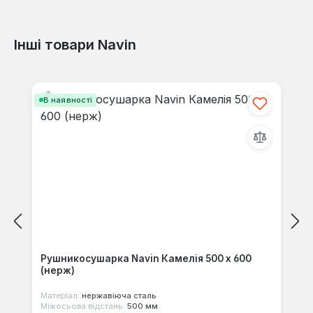
Інші товари Navin
Відгуків не знайдено. Поділіться
своїми знаннями з іншими.
Пропустити галерею продуктів
В наявності
Рушникосушарка Navin Камелія 500 х 600
(нерж)
Матеріал:
нержавіюча сталь
Міжосьова відстань:
500 мм