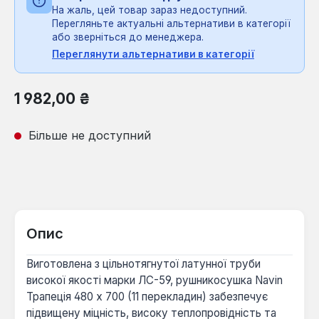
На жаль, цей товар зараз недоступний.
Перегляньте актуальні альтернативи в категорії
або зверніться до менеджера.
Переглянути альтернативи в категорії
Звичайна ціна:
1 982,00 ₴
Більше не доступний
Опис
Виготовлена з цільнотягнутої латунної труби
високої якості марки ЛС-59, рушникосушка Navin
Трапеція 480 х 700 (11 перекладин) забезпечує
підвищену міцність, високу теплопровідність та