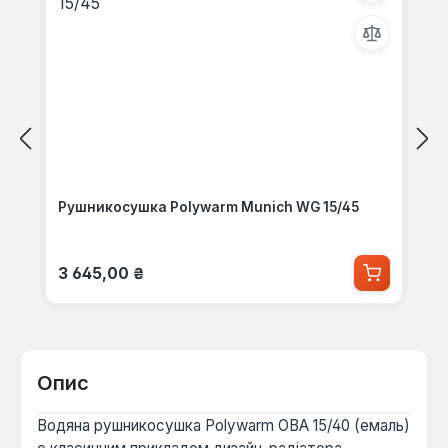
Рушникосушка Polywarm Munich WG 15/45
Звичайна ціна:
3 645,00 ₴
Опис
Водяна рушникосушка Polywarm ОВА 15/40 (емаль)