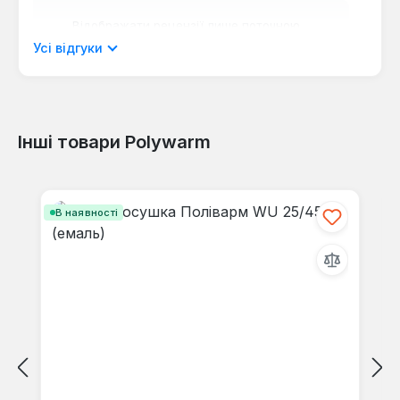
Відображати рецензії лише поточною
мовою.
Усі відгуки
Інші товари Polywarm
Відгуків не знайдено. Поділіться
своїми знаннями з іншими.
Пропустити галерею продуктів
В наявності