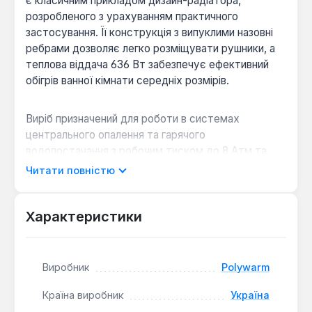
є класичним прикладом дизайн-радіатора,
розробленого з урахуванням практичного
застосування. Її конструкція з випуклими назовні
ребрами дозволяє легко розміщувати рушники, а
теплова віддача 636 Вт забезпечує ефективний
обігрів ванної кімнати середніх розмірів.
Виріб призначений для роботи в системах
центрального опалення та гарячого
водопостачання з робочим тиском до 8 Атм та
випробувальним тиском 15 Атм. Максимальна
Читати повністю
температура теплоносія може досягати +95°С.
Рушникосушка виготовлена з емальованої сталі та
має інноваційні методи виробництва, включаючи
Характеристики
хімічну антикорозійну внутрішню обробку металу
та подвійне покриття полімерною фарбою. На
з'єднувальних швах застосована запатентована
Виробник
Polywarm
технологія зварко-пайки кольоровим металом, що
подвоює гарантійний термін експлуатації.
Країна виробник
Україна