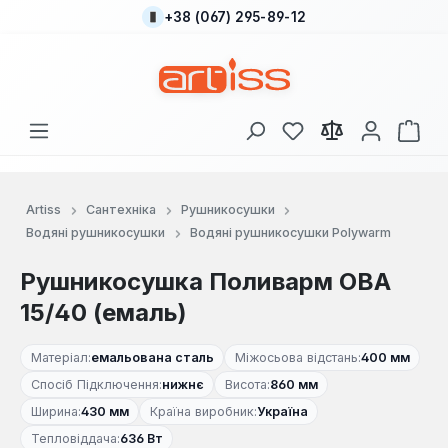
+38 (067) 295-89-12
Перейти до основного вмісту
У вас є 0 у списку
Кош
Artiss
Сантехніка
Рушникосушки
Водяні рушникосушки
Водяні рушникосушки Polywarm
Рушникосушка Поливарм ОВА
15/40 (емаль)
Матеріал:
емальована сталь
Міжосьова відстань:
400 мм
Спосіб Підключення:
нижнє
Висота:
860 мм
Ширина:
430 мм
Країна виробник:
Україна
Тепловіддача:
636 Вт