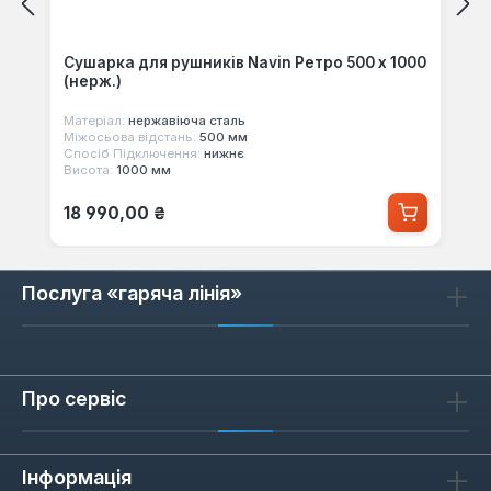
Сушарка для рушників Navin Ретро 500 х 1000
(нерж.)
Матеріал:
нержавіюча сталь
Міжосьова відстань:
500 мм
Спосіб Підключення:
нижнє
Висота:
1000 мм
Звичайна ціна:
18 990,00 ₴
Послуга «гаряча лінія»
Про сервіс
Інформація