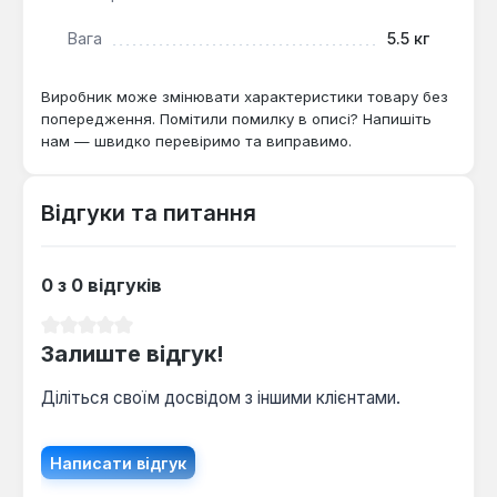
встановлення в житлових приміщеннях, готелях та
Вага
5.5 кг
інших об'єктах, де потрібне ефективне сушіння
текстилю та додатковий обігрів. Виріб забезпечує
надійну роботу в умовах централізованих систем
Виробник може змінювати характеристики товару без
опалення та ГВС.
попередження. Помітили помилку в описі? Напишіть
нам — швидко перевіримо та виправимо.
Відгуки та питання
0 з 0 відгуків
Середня оцінка 0 з 5 зірок
Залиште відгук!
Діліться своїм досвідом з іншими клієнтами.
Написати відгук