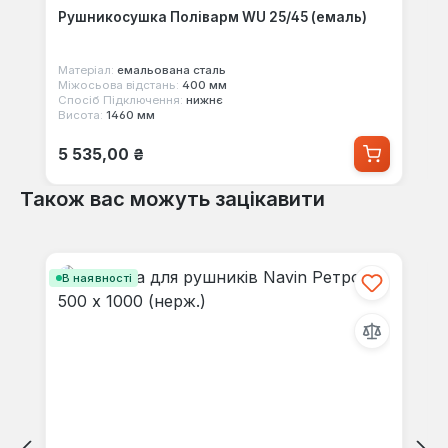
Рушникосушка Поліварм WU 25/45 (емаль)
Матеріал:
емальована сталь
Міжосьова відстань:
400 мм
Спосіб Підключення:
нижнє
Висота:
1460 мм
Звичайна ціна:
5 535,00 ₴
Також вас можуть зацікавити
Пропустити галерею продуктів
В наявності