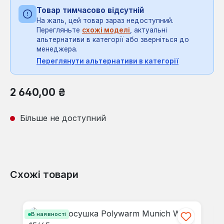
Товар тимчасово відсутній
На жаль, цей товар зараз недоступний.
Перегляньте
схожі моделі
, актуальні
альтернативи в категорії або зверніться до
менеджера.
Переглянути альтернативи в категорії
Звичайна ціна:
2 640,00 ₴
Більше не доступний
Схожі товари
Пропустити галерею продуктів
В наявності