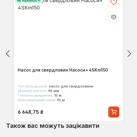
В наявності
Насос для свердловин Насоси+ 4SKm150
Тип обладнання:
насос для свердловини
Діаметр насоса:
98 мм
Глибина занурення:
15 м
Максимальний напір:
95 м
Звичайна ціна:
6 648,75 ₴
Також вас можуть зацікавити