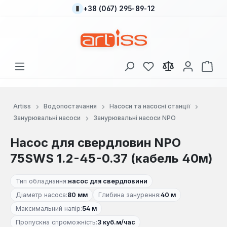
+38 (067) 295-89-12
Перейти до основного вмісту
У вас є 0 у списку
Кош
Artiss
Водопостачання
Насоси та насосні станції
Занурювальні насоси
Занурювальні насоси NPO
Насос для свердловин NPO
75SWS 1.2-45-0.37 (кабель 40м)
Тип обладнання:
насос для свердловини
Діаметр насоса:
80 мм
Глибина занурення:
40 м
Максимальний напір:
54 м
Пропускна спроможність:
3 куб.м/час