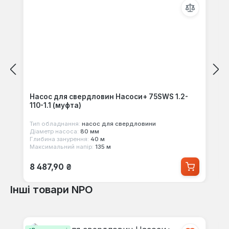
Насос для свердловин Насоси+ 75SWS 1.2-
110-1.1 (муфта)
Тип обладнання:
насос для свердловини
Діаметр насоса:
80 мм
Глибина занурення:
40 м
Максимальний напір:
135 м
Звичайна ціна:
8 487,90 ₴
Інші товари NPO
Пропустити галерею продуктів