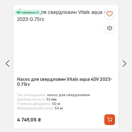
Пропустити галерею продуктів
В наявності
Насос для свердловин Vitals aqua 4DV 2023-
0.75rc
Тип обладнання:
насос для свердловини
Діаметр насоса:
92 мм
Глибина занурення:
50 м
Максимальний напір:
54 м
Звичайна ціна:
4 749,05 ₴