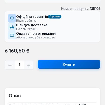
Номер продукту:
135105
Офіційна гарантія
2 роки
Від виробника
Швидка доставка
По всій Україні
Оплата при отриманні
Або карткою / безготівково
Звичайна ціна:
6 160,50 ₴
Кількість товару: Введіть потрібну кі
Купити
Опис