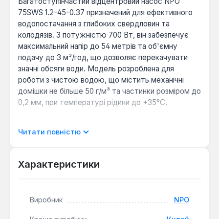
Багатоступінчастий відцентровий насос NPO
75SWS 1.2-45-0.37 призначений для ефективного
водопостачання з глибоких свердловин та
колодязів. З потужністю 700 Вт, він забезпечує
максимальний напір до 54 метрів та об'ємну
подачу до 3 м³/год, що дозволяє перекачувати
значні обсяги води. Модель розроблена для
роботи з чистою водою, що містить механічні
домішки не більше 50 г/м³ та частинки розміром до
0,2 мм, при температурі рідини до +35°С.
Конструкція насоса NPO 75SWS 1.2-45-0.37
Читати повністю
передбачає використання високоякісних
матеріалів для забезпечення довговічності та
надійності. Напірний патрубок та перехідний
Характеристики
фланець виготовлені з латуні, що гарантує
стійкість до корозії та механічних навантажень.
Корпус насосної камери, вали двигуна та насосної
Виробник
NPO
частини, а також стягуючі гвинти виконані з