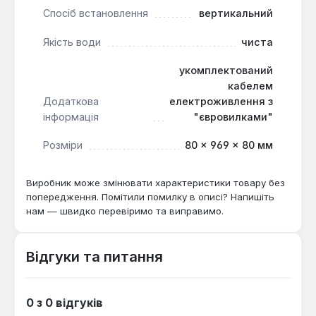
метрів з "євровилкою" спрощує монтаж та
Спосіб встановлення
вертикальний
підключення насоса до електромережі,
дозволяючи занурювати його на глибину до 40
Якість води
чиста
метрів.
укомплектований
кабелем
Цей насос є оптимальним рішенням для організації
Додаткова
електроживлення з
автономного водопостачання приватних будинків,
інформація
"євровилками"
дач, фермерських господарств, а також для
зрошення невеликих ділянок. Він підходить для
Розміри
80 × 969 × 80 мм
використання у свердловинах та колодязях з
внутрішнім діаметром від 85 мм, де потрібна
Виробник може змінювати характеристики товару без
подача чистої води з температурою до +35°С та
попередження. Помітили помилку в описі? Напишіть
мінімальним вмістом механічних домішок.
нам — швидко перевіримо та виправимо.
Відгуки та питання
0 з 0 відгуків