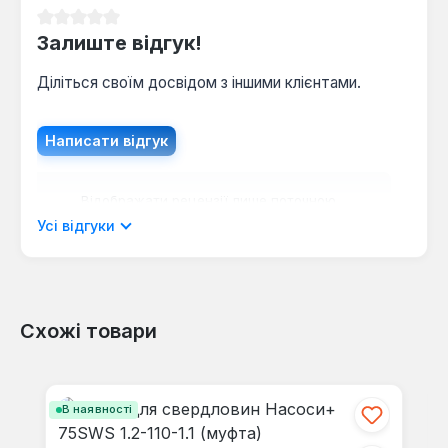
Середня оцінка 0 з 5 зірок
Залиште відгук!
Діліться своїм досвідом з іншими клієнтами.
Написати відгук
Відображати рецензії лише поточною
мовою.
Усі відгуки
Схожі товари
Відгуків не знайдено. Поділіться
своїми знаннями з іншими.
Пропустити галерею продуктів
В наявності