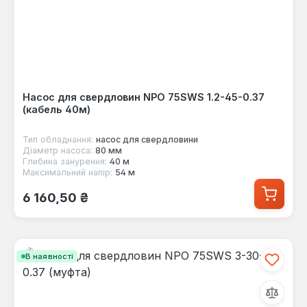
Насос для свердловин NPO 75SWS 1.2-45-0.37
(кабель 40м)
Тип обладнання:
насос для свердловини
Діаметр насоса:
80 мм
Глибина занурення:
40 м
Максимальний напір:
54 м
Звичайна ціна:
6 160,50 ₴
В наявності