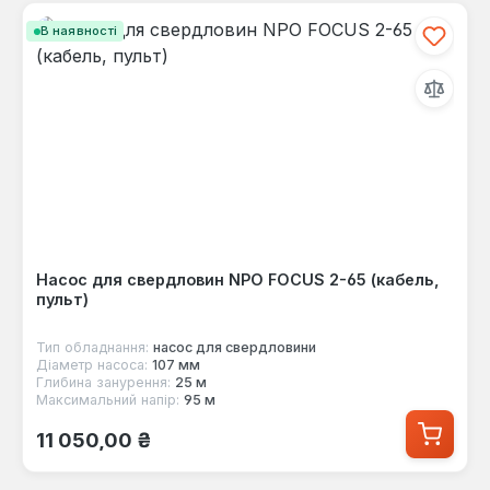
В наявності
Насос для свердловин NPO FOCUS 2-65 (кабель,
пульт)
Тип обладнання:
насос для свердловини
Діаметр насоса:
107 мм
Глибина занурення:
25 м
Максимальний напір:
95 м
Звичайна ціна:
11 050,00 ₴