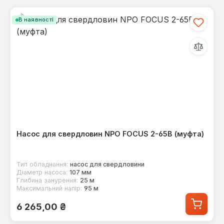
В наявності
Насос для свердловин NPO FOCUS 2-65B (муфта)
Тип обладнання:
насос для свердловини
Діаметр насоса:
107 мм
Глибина занурення:
25 м
Максимальний напір:
95 м
Звичайна ціна:
6 265,00 ₴