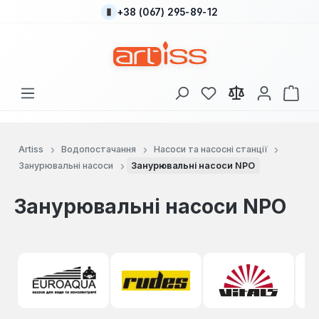
+38 (067) 295-89-12
Перейти до основного вмісту
У вас є 0 у списку
Кош
Artiss
Водопостачання
Насоси та насосні станції
Занурювальні насоси
Занурювальні насоси NPO
Занурювальні насоси NPO