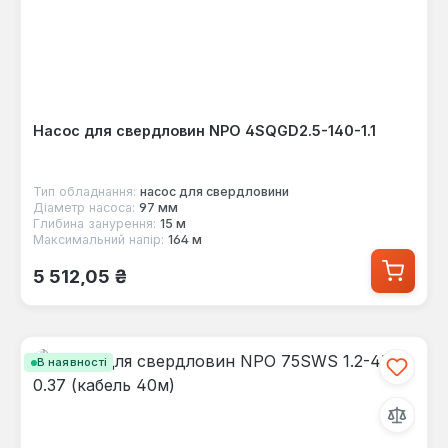
Насос для свердловин NPO 4SQGD2.5-140-1.1
Тип обладнання:
насос для свердловини
Діаметр насоса:
97 мм
Глибина занурення:
15 м
Максимальний напір:
164 м
Звичайна ціна:
5 512,05 ₴
В наявності