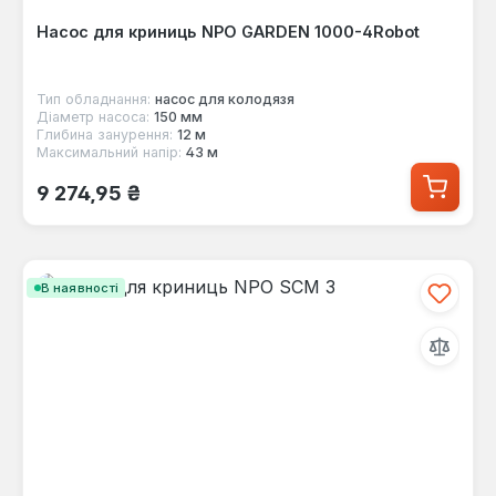
Насос для криниць NPO GARDEN 1000-4Robot
Тип обладнання:
насос для колодязя
Діаметр насоса:
150 мм
Глибина занурення:
12 м
Максимальний напір:
43 м
Звичайна ціна:
9 274,95 ₴
В наявності