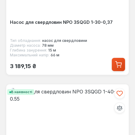
Насос для свердловин NPO 3SQGD 1-30-0,37
Тип обладнання:
насос для свердловини
Діаметр насоса:
78 мм
Глибина занурення:
15 м
Максимальний напір:
66 м
Звичайна ціна:
3 189,15 ₴
В наявності