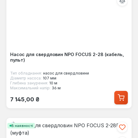
Насос для свердловин NPO FOCUS 2-28 (кабель,
пульт)
Тип обладнання:
насос для свердловини
Діаметр насоса:
107 мм
Глибина занурення:
10 м
Максимальний напір:
36 м
Звичайна ціна:
7 145,00 ₴
В наявності