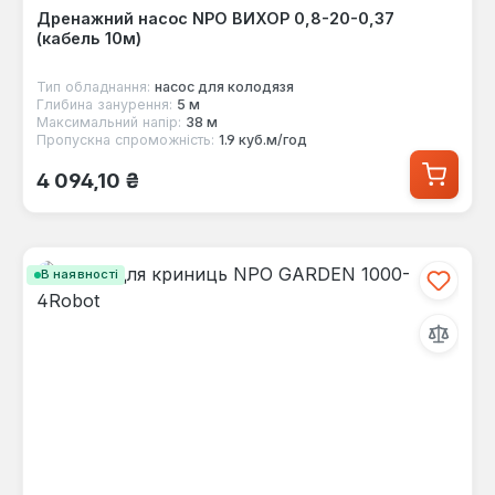
Дренажний насос NPO ВИХОР 0,8-20-0,37
(кабель 10м)
Тип обладнання:
насос для колодязя
Глибина занурення:
5 м
Максимальний напір:
38 м
Пропускна спроможність:
1.9 куб.м/год
Звичайна ціна:
4 094,10 ₴
В наявності