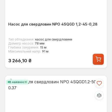
Насос для свердловин NPO 4SQGD 1,2-45-0,28
Тип обладнання:
насос для свердловини
Діаметр насоса:
78 мм
Глибина занурення:
15 м
Максимальний напір:
91 м
Звичайна ціна:
3 266,10 ₴
В наявності