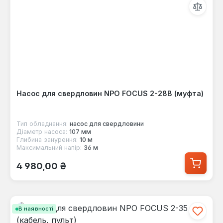
Насос для свердловин NPO FOCUS 2-28B (муфта)
Тип обладнання:
насос для свердловини
Діаметр насоса:
107 мм
Глибина занурення:
10 м
Максимальний напір:
36 м
Звичайна ціна:
4 980,00 ₴
В наявності