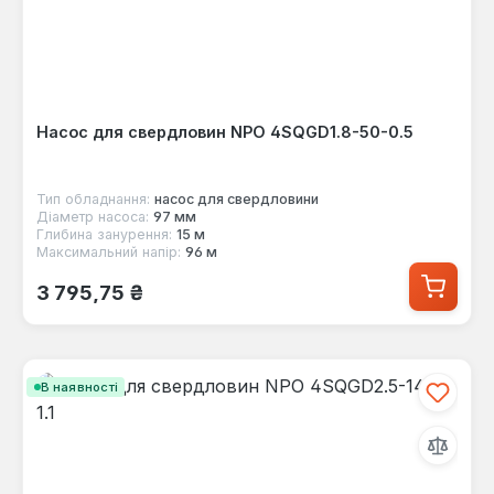
Насос для свердловин NPO 4SQGD1.8-50-0.5
Тип обладнання:
насос для свердловини
Діаметр насоса:
97 мм
Глибина занурення:
15 м
Максимальний напір:
96 м
Звичайна ціна:
3 795,75 ₴
В наявності