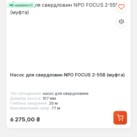
В наявності
Насос для свердловин NPO FOCUS 2-55B (муфта)
Тип обладнання:
насос для свердловини
Діаметр насоса:
107 мм
Глибина занурення:
20 м
Максимальний напір:
77 м
Звичайна ціна:
6 275,00 ₴