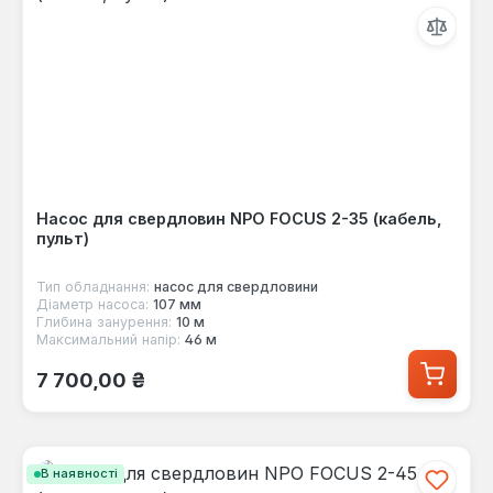
Насос для свердловин NPO FOCUS 2-35 (кабель,
пульт)
Тип обладнання:
насос для свердловини
Діаметр насоса:
107 мм
Глибина занурення:
10 м
Максимальний напір:
46 м
Звичайна ціна:
7 700,00 ₴
В наявності