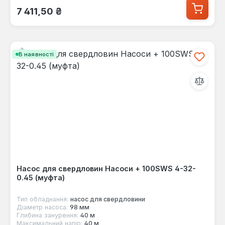
Звичайна ціна:
7 411,50 ₴
В наявності
Насос для свердловин Насоси + 100SWS 4-32-
0.45 (муфта)
Тип обладнання:
насос для свердловини
Діаметр насоса:
98 мм
Глибина занурення:
40 м
Максимальний напір:
40 м