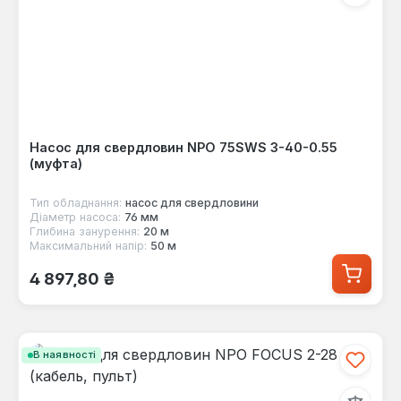
Насос для свердловин NPO 75SWS 3-40-0.55
(муфта)
Тип обладнання:
насос для свердловини
Діаметр насоса:
76 мм
Глибина занурення:
20 м
Максимальний напір:
50 м
Звичайна ціна:
4 897,80 ₴
В наявності