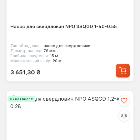
Насос для свердловин NPO 3SQGD 1-40-0.55
Тип обладнання:
насос для свердловини
Діаметр насоса:
78 мм
Глибина занурення:
15 м
Максимальний напір:
90 м
Звичайна ціна:
3 651,30 ₴
В наявності