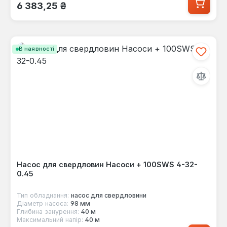
Звичайна ціна:
6 383,25 ₴
В наявності
Насос для свердловин Насоси + 100SWS 4-32-
0.45
Тип обладнання:
насос для свердловини
Діаметр насоса:
98 мм
Глибина занурення:
40 м
Максимальний напір:
40 м