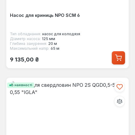
Насос для криниць NPO SCM 6
Тип обладнання:
насос для колодязя
Діаметр насоса:
125 мм
Глибина занурення:
20 м
Максимальний напір:
65 м
Звичайна ціна:
9 135,00 ₴
В наявності