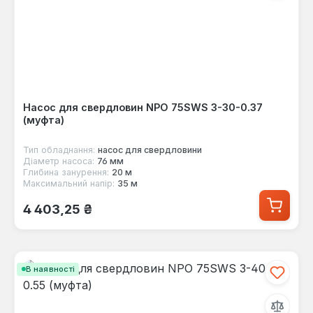
Насос для свердловин NPO 75SWS 3-30-0.37
(муфта)
Тип обладнання:
насос для свердловини
Діаметр насоса:
76 мм
Глибина занурення:
20 м
Максимальний напір:
35 м
Звичайна ціна:
4 403,25 ₴
В наявності