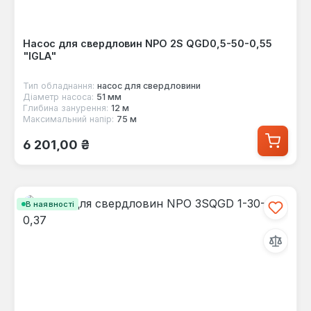
Насос для свердловин NPO 2S QGD0,5-50-0,55
"IGLA"
Тип обладнання:
насос для свердловини
Діаметр насоса:
51 мм
Глибина занурення:
12 м
Максимальний напір:
75 м
Звичайна ціна:
6 201,00 ₴
В наявності