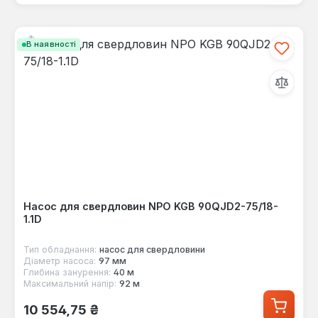
В наявності
Насос для свердловин NPO KGB 90QJD2-75/18-
1.1D
Тип обладнання:
насос для свердловини
Діаметр насоса:
97 мм
Глибина занурення:
40 м
Максимальний напір:
92 м
Звичайна ціна:
10 554,75 ₴