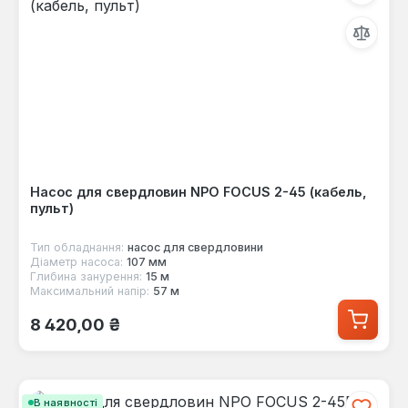
Насос для свердловин NPO FOCUS 2-45 (кабель,
пульт)
Тип обладнання:
насос для свердловини
Діаметр насоса:
107 мм
Глибина занурення:
15 м
Максимальний напір:
57 м
Звичайна ціна:
8 420,00 ₴
В наявності