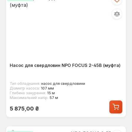
Насос для свердловин NPO FOCUS 2-45B (муфта)
Тип обладнання:
насос для свердловини
Діаметр насоса:
107 мм
Глибина занурення:
15 м
Максимальний напір:
57 м
Звичайна ціна:
5 875,00 ₴