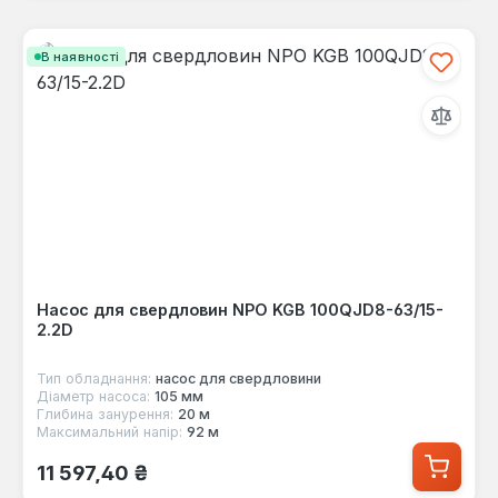
В наявності
Насос для свердловин NPO KGB 100QJD8-63/15-
2.2D
Тип обладнання:
насос для свердловини
Діаметр насоса:
105 мм
Глибина занурення:
20 м
Максимальний напір:
92 м
Звичайна ціна:
11 597,40 ₴