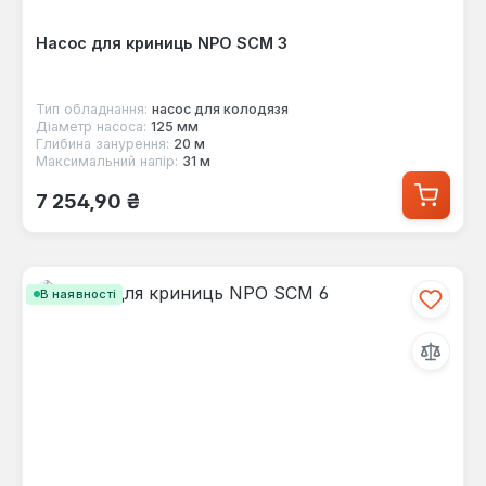
Насос для криниць NPO SCM 3
Тип обладнання:
насос для колодязя
Діаметр насоса:
125 мм
Глибина занурення:
20 м
Максимальний напір:
31 м
Звичайна ціна:
7 254,90 ₴
В наявності