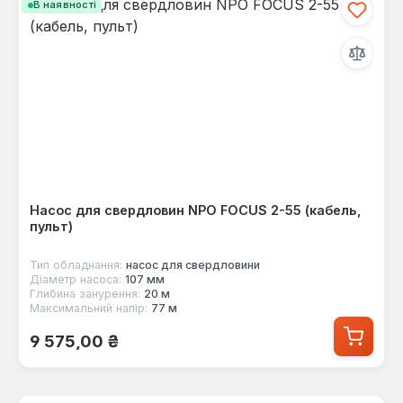
В наявності
Насос для свердловин NPO FOCUS 2-55 (кабель,
пульт)
Тип обладнання:
насос для свердловини
Діаметр насоса:
107 мм
Глибина занурення:
20 м
Максимальний напір:
77 м
Звичайна ціна:
9 575,00 ₴