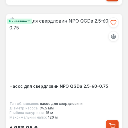
В наявності
Насос для свердловин NPO QGDa 2.5-60-0.75
Тип обладнання:
насос для свердловини
Діаметр насоса:
94.5 мм
Глибина занурення:
15 м
Максимальний напір:
120 м
Звичайна ціна:
6 988,05 ₴