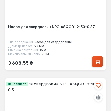
Насос для свердловин NPO 4SQGD1.2-50-0.37
Тип обладнання:
насос для свердловини
Діаметр насоса:
97 мм
Глибина занурення:
15 м
Максимальний напір:
93 м
Звичайна ціна:
3 608,55 ₴
В наявності