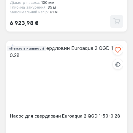
Діаметр насоса:
100 мм
Глибина занурення:
35 м
Максимальний напір:
61 м
Звичайна ціна:
6 923,98 ₴
Немає в наявності
Насос для свердловин Euroaqua 2 QGD 1-50-0.28