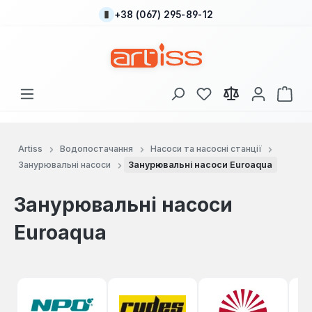
+38 (067) 295-89-12
Перейти до основного вмісту
У вас є 0 у списку
Кош
Artiss
Водопостачання
Насоси та насосні станції
Занурювальні насоси
Занурювальні насоси Euroaqua
Занурювальні насоси
Euroaqua