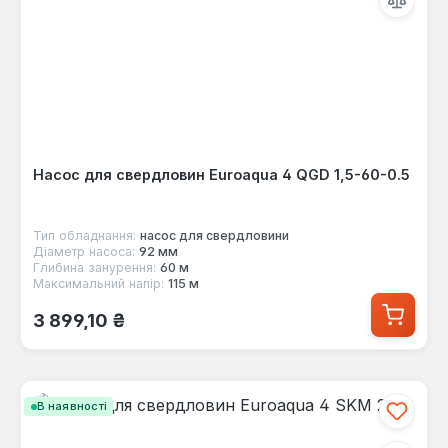
Насос для свердловин Euroaqua 4 QGD 1,5-60-0.5
Тип обладнання:
насос для свердловини
Діаметр насоса:
92 мм
Глибина занурення:
60 м
Максимальний напір:
115 м
Звичайна ціна:
3 899,10 ₴
В наявності