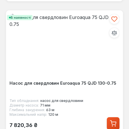
В наявності
Насос для свердловин Euroaqua 75 QJD 130-0.75
Тип обладнання:
насос для свердловини
Діаметр насоса:
71 мм
Глибина занурення:
63 м
Максимальний напір:
120 м
Звичайна ціна:
7 820,36 ₴