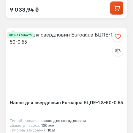
Звичайна ціна:
9 033,94 ₴
В наявності
Насос для свердловин Euroaqua БЦПЕ-1.8-50-0.55
Тип обладнання:
насос для свердловини
Діаметр насоса:
100 мм
Глибина занурення:
10 м