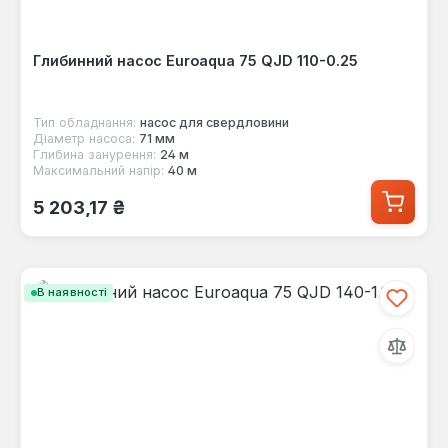
Глибинний насос Euroaqua 75 QJD 110-0.25
Тип обладнання:
насос для свердловини
Діаметр насоса:
71 мм
Глибина занурення:
24 м
Максимальний напір:
40 м
Звичайна ціна:
5 203,17 ₴
В наявності