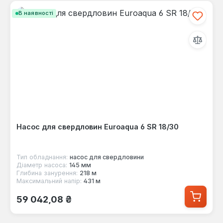
В наявності
Насос для свердловин Euroaqua 6 SR 18/30
Тип обладнання:
насос для свердловини
Діаметр насоса:
145 мм
Глибина занурення:
218 м
Максимальний напір:
431 м
Звичайна ціна:
59 042,08 ₴