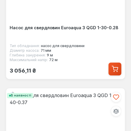
Насос для свердловин Euroaqua 3 QGD 1-30-0.28
Тип обладнання:
насос для свердловини
Діаметр насоса:
71 мм
Глибина занурення:
9 м
Максимальний напір:
72 м
Звичайна ціна:
3 056,11 ₴
В наявності