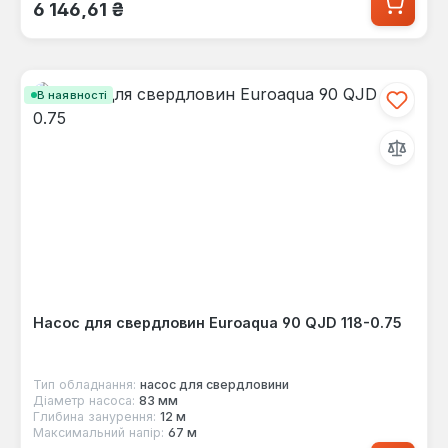
Звичайна ціна:
6 146,61 ₴
В наявності
Насос для свердловин Euroaqua 90 QJD 118-0.75
Тип обладнання:
насос для свердловини
Діаметр насоса:
83 мм
Глибина занурення:
12 м
Максимальний напір:
67 м