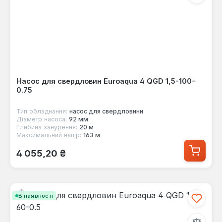
Насос для свердловин Euroaqua 4 QGD 1,5-100-
0.75
Тип обладнання:
насос для свердловини
Діаметр насоса:
92 мм
Глибина занурення:
20 м
Максимальний напір:
163 м
Звичайна ціна:
4 055,20 ₴
В наявності