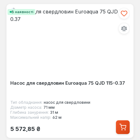
В наявності
Насос для свердловин Euroaqua 75 QJD 115-0.37
Тип обладнання:
насос для свердловини
Діаметр насоса:
71 мм
Глибина занурення:
31 м
Максимальний напір:
62 м
Звичайна ціна:
5 572,85 ₴