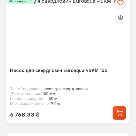
В наявності
Насос для свердловин Euroaqua 4SKМ 150
Тип обладнання:
насос для свердловини
Діаметр насоса:
100 мм
Глибина занурення:
50 м
Максимальний напір:
97 м
Звичайна ціна:
6 768,33 ₴