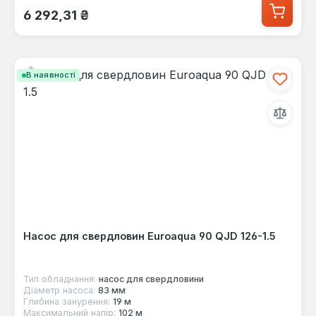
Звичайна ціна:
6 292,31 ₴
В наявності
Насос для свердловин Euroaqua 90 QJD 126-1.5
Тип обладнання:
насос для свердловини
Діаметр насоса:
83 мм
Глибина занурення:
19 м
Максимальний напір:
102 м