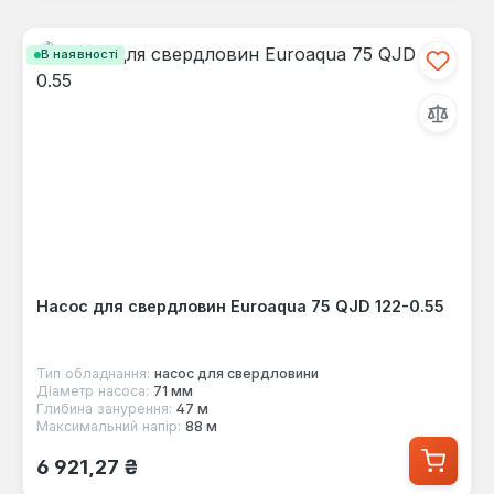
В наявності
Насос для свердловин Euroaqua 75 QJD 122-0.55
Тип обладнання:
насос для свердловини
Діаметр насоса:
71 мм
Глибина занурення:
47 м
Максимальний напір:
88 м
Звичайна ціна:
6 921,27 ₴