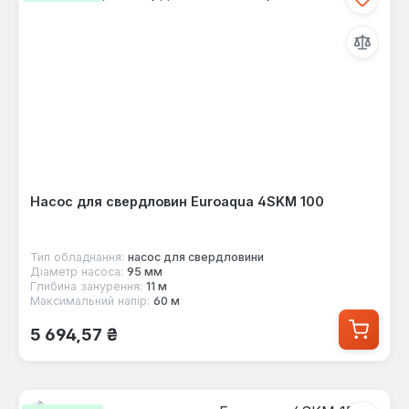
Насос для свердловин Euroaqua 4SKМ 100
Тип обладнання:
насос для свердловини
Діаметр насоса:
95 мм
Глибина занурення:
11 м
Максимальний напір:
60 м
Звичайна ціна:
5 694,57 ₴