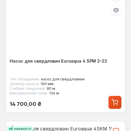
Насос для свердловин Euroaqua 4 SPM 2–22
Тип обладнання:
насос для свердловини
Діаметр насоса:
100 мм
Глибина занурення:
80 м
Максимальний напір:
134 м
Звичайна ціна:
14 700,00 ₴
В наявності