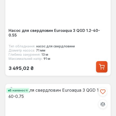
Насос для свердловин Euroaqua 3 QGD 1.2-40-
0.55
Тип обладнання:
насос для свердловини
Діаметр насоса:
71 мм
Глибина занурення:
13 м
Максимальний напір:
91 м
Звичайна ціна:
3 495,02 ₴
В наявності