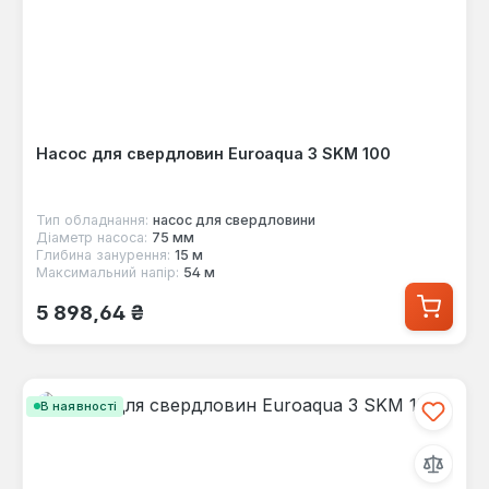
Насос для свердловин Euroaqua 3 SKM 100
Тип обладнання:
насос для свердловини
Діаметр насоса:
75 мм
Глибина занурення:
15 м
Максимальний напір:
54 м
Звичайна ціна:
5 898,64 ₴
В наявності