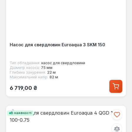
Насос для свердловин Euroaqua 3 SKM 150
Тип обладнання:
насос для свердловини
Діаметр насоса:
75 мм
Глибина занурення:
22 м
Максимальний напір:
82 м
Звичайна ціна:
6 719,00 ₴
В наявності