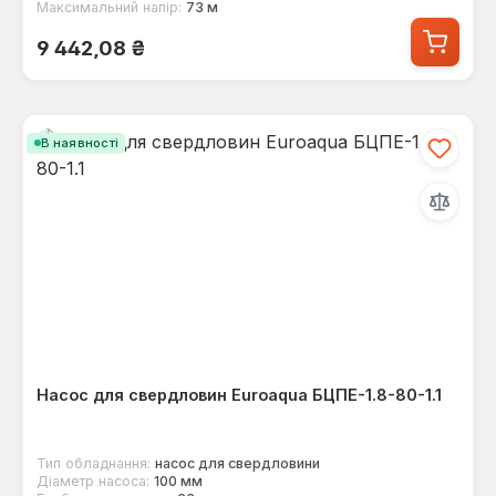
Максимальний напір:
73 м
Звичайна ціна:
9 442,08 ₴
В наявності
Насос для свердловин Euroaqua БЦПЕ-1.8-80-1.1
Тип обладнання:
насос для свердловини
Діаметр насоса:
100 мм