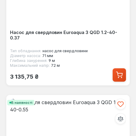
Насос для свердловин Euroaqua 3 QGD 1.2-40-
0.37
Тип обладнання:
насос для свердловини
Діаметр насоса:
71 мм
Глибина занурення:
9 м
Максимальний напір:
72 м
Звичайна ціна:
3 135,75 ₴
В наявності