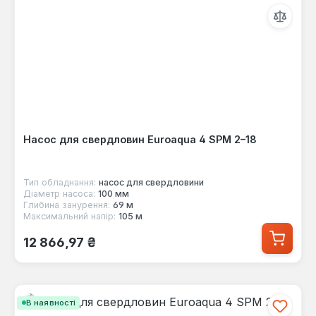
Насос для свердловин Euroaqua 4 SPM 2–18
Тип обладнання:
насос для свердловини
Діаметр насоса:
100 мм
Глибина занурення:
69 м
Максимальний напір:
105 м
Звичайна ціна:
12 866,97 ₴
В наявності