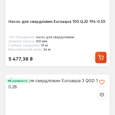
Насос для свердловин Euroaqua 100 QJD 196-0.55
Тип обладнання:
насос для свердловини
Діаметр насоса:
100 мм
Глибина занурення:
19 м
Максимальний напір:
34 м
Звичайна ціна:
5 477,38 ₴
В наявності