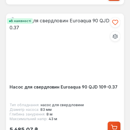
В наявності
Насос для свердловин Euroaqua 90 QJD 109-0.37
Тип обладнання:
насос для свердловини
Діаметр насоса:
83 мм
Глибина занурення:
8 м
Максимальний напір:
43 м
Звичайна ціна:
5 685,07 ₴