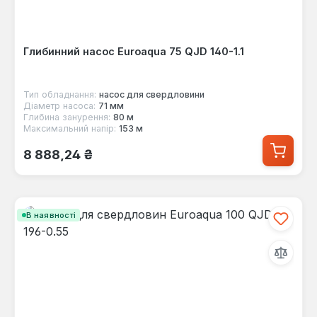
Глибинний насос Euroaqua 75 QJD 140-1.1
Тип обладнання:
насос для свердловини
Діаметр насоса:
71 мм
Глибина занурення:
80 м
Максимальний напір:
153 м
Звичайна ціна:
8 888,24 ₴
В наявності