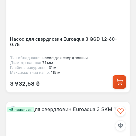
Насос для свердловин Euroaqua 3 QGD 1.2-60-
0.75
Тип обладнання:
насос для свердловини
Діаметр насоса:
71 мм
Глибина занурення:
31 м
Максимальний напір:
115 м
Звичайна ціна:
3 932,58 ₴
В наявності