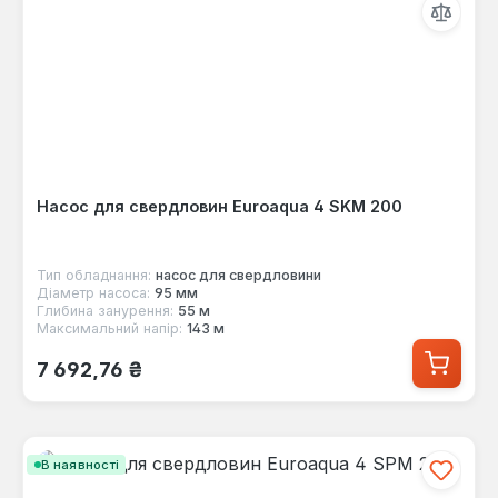
Насос для свердловин Euroaqua 4 SKM 200
Тип обладнання:
насос для свердловини
Діаметр насоса:
95 мм
Глибина занурення:
55 м
Максимальний напір:
143 м
Звичайна ціна:
7 692,76 ₴
В наявності