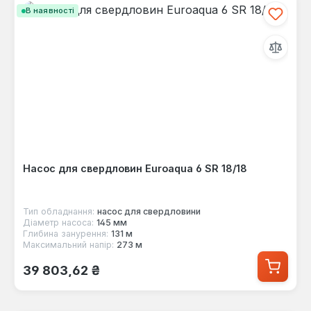
В наявності
Насос для свердловин Euroaqua 6 SR 18/18
Тип обладнання:
насос для свердловини
Діаметр насоса:
145 мм
Глибина занурення:
131 м
Максимальний напір:
273 м
Звичайна ціна:
39 803,62 ₴