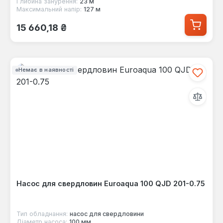
Глибина занурення:
23 м
Максимальний напір:
127 м
Звичайна ціна:
15 660,18 ₴
Немає в наявності
Насос для свердловин Euroaqua 100 QJD 201-0.75
Тип обладнання:
насос для свердловини
Діаметр насоса:
100 мм