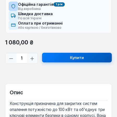
Офіційна гарантія
1 рік
Від виробника
Швидка доставка
По всій Україні
Оплата при отриманні
Або карткою / безготівково
Звичайна ціна:
1 080,00 ₴
Кількість товару: Введіть потрібну кі
Купити
Опис
Конструкція призначена для закритих систем
опалення потужністю до 100 кВт та об'єднує три
ключові елементи безпеки в одному корпусі. Вона