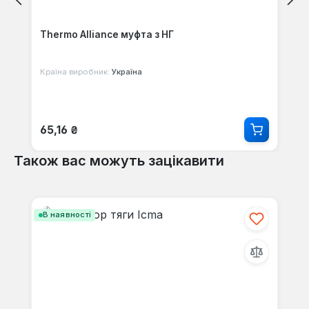
Thermo Alliance муфта з НГ
Країна виробник:
Україна
Звичайна ціна:
65,16 ₴
Також вас можуть зацікавити
Пропустити галерею продуктів
В наявності