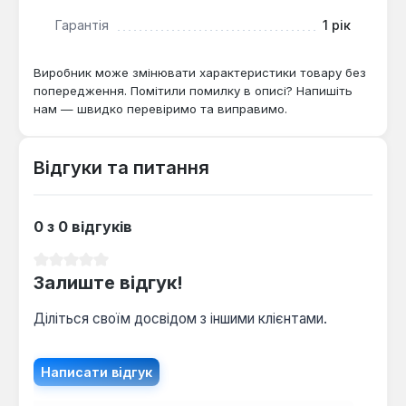
має зовнішню різьбу 1 дюйм для зручного
монтажу на котлі або в лінії подачі.
Гарантія
1 рік
Виробник може змінювати характеристики товару без
Група безпеки APC є обов'язковим елементом для
попередження. Помітили помилку в описі? Напишіть
будь-якого закритого контуру водяного опалення
нам — швидко перевіримо та виправимо.
з твердопаливним, газовим або електричним
котлом. Вона особливо рекомендована для
систем, де можливі різкі коливання температури
Відгуки та питання
та тиску, забезпечуючи пасивний захист
обладнання та приміщення.
0 з 0 відгуків
Середня оцінка 0 з 5 зірок
Залиште відгук!
Діліться своїм досвідом з іншими клієнтами.
Написати відгук