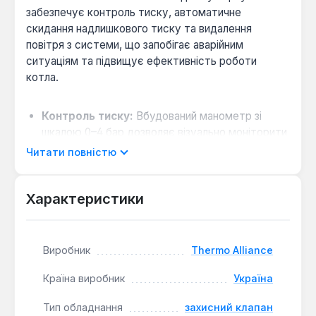
забезпечує контроль тиску, автоматичне
скидання надлишкового тиску та видалення
повітря з системи, що запобігає аварійним
ситуаціям та підвищує ефективність роботи
котла.
Контроль тиску:
Вбудований манометр зі
шкалою 0–4 бар дозволяє візуально моніторити
тиск у системі в реальному часі.
Читати повністю
Аварійний скид тиску:
Предохранильний
клапан, налаштований на 3 бар, автоматично
Характеристики
відкривається для скидання теплоносія при
небезпечному зростанні тиску.
Автоматичне видалення повітря:
Виробник
Thermo Alliance
Повітровідвідник з відсічним клапаном видаляє
повітряні пробки, що сприяє стабільній
Країна виробник
Україна
циркуляції та запобігає корозії.
Універсальне підключення:
Компактний блок
Тип обладнання
захисний клапан