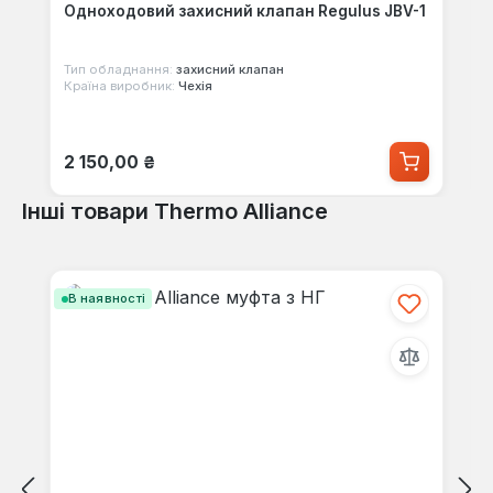
Одноходовий захисний клапан Regulus JBV-1
Тип обладнання:
захисний клапан
Країна виробник:
Чехія
Звичайна ціна:
2 150,00 ₴
Інші товари Thermo Alliance
Пропустити галерею продуктів
В наявності