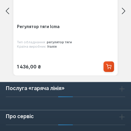
Регулятор тяги Icma
Тип обладнання:
регулятор тяги
Країна виробник:
Італія
Звичайна ціна:
1 436,00 ₴
Послуга «гаряча лінія»
Про сервіс