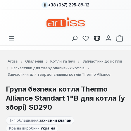
+38 (067) 295-89-12
Перейти до основного вмісту
У вас є 0 у списку
Кош
Artiss
Опалення
Котли та печі
Запчастини до котлів
Запчастини для твердопаливних котлів
Запчастини для твердопаливних котлів Thermo Alliance
Група безпеки котла Thermo
Alliance Standart 1"В для котла (у
зборі) SD290
Тип обладнання:
захисний клапан
Країна виробник:
Україна