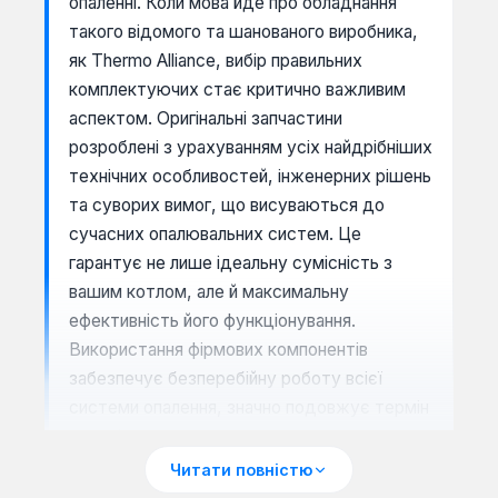
опаленні. Коли мова йде про обладнання
такого відомого та шанованого виробника,
як Thermo Alliance, вибір правильних
комплектуючих стає критично важливим
аспектом. Оригінальні запчастини
розроблені з урахуванням усіх найдрібніших
технічних особливостей, інженерних рішень
та суворих вимог, що висуваються до
сучасних опалювальних систем. Це
гарантує не лише ідеальну сумісність з
вашим котлом, але й максимальну
ефективність його функціонування.
Використання фірмових компонентів
забезпечує безперебійну роботу всієї
системи опалення, значно подовжує термін
служби основного агрегату, а також
ефективно запобігає передчасним
Читати повністю
поломкам, які можуть призвести до