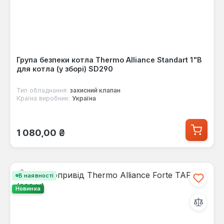
Група безпеки котла Thermo Alliance Standart 1"В
для котла (у зборі) SD290
Тип обладнання:
захисний клапан
Країна виробник:
Україна
Звичайна ціна:
1 080,00 ₴
В наявності
Новинка