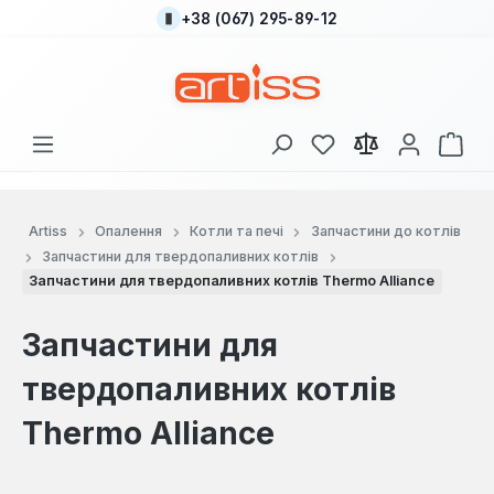
+38 (067) 295-89-12
Перейти до основного вмісту
У вас є 0 у списку
Кош
Artiss
Опалення
Котли та печі
Запчастини до котлів
Запчастини для твердопаливних котлів
Запчастини для твердопаливних котлів Thermo Alliance
Запчастини для
твердопаливних котлів
Thermo Alliance