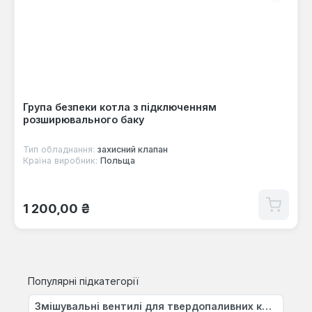
Група безпеки котла з підключенням
розширювального баку
Тип обладнання:
захисний клапан
Країна виробник:
Польща
Звичайна ціна:
1 200,00 ₴
Популярні підкатегорії
Змішувальні вентилі для твердопаливних котлів