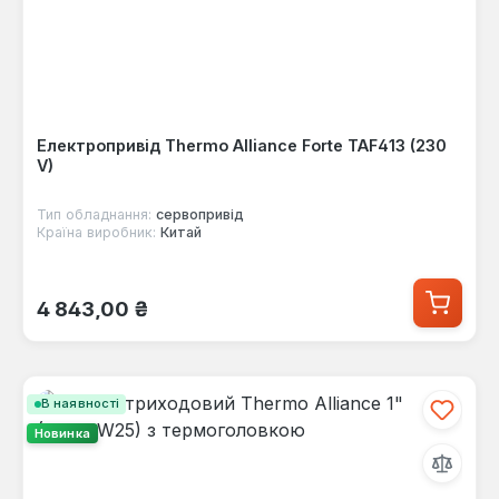
Електропривід Thermo Alliance Forte TAF413 (230
V)
Тип обладнання:
сервопривід
Країна виробник:
Китай
Звичайна ціна:
4 843,00 ₴
В наявності
Новинка