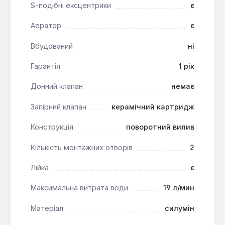
S-подібні ексцентрики
є
Цей змішувач призначений для вертикального
Аератор
є
монтажу на стіну ванної кімнати з двома
монтажними отворами. Він оптимально підходить
Вбудований
ні
для обладнання стандартних санвузлів, де
потрібне надійне та ергономічне рішення для
Гарантія
1 рік
прийняття душу та використання ванни.
Донний клапан
немає
Запірний клапан
керамічний картридж
Конструкція
поворотний вилив
Кількість монтажних отворів
2
Лійка
є
Максимальна витрата води
19 л/мин
Матеріал
силумін