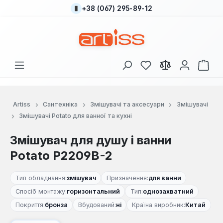
+38 (067) 295-89-12
Перейти до основного вмісту
У вас є 0 у списку
Кош
Artiss
Сантехніка
Змішувачі та аксесуари
Змішувачі
Змішувачі Potato для ванної та кухні
Змішувач для душу і ванни
Potato P2209В-2
Тип обладнання:
змішувач
Призначення:
для ванни
Спосіб монтажу:
горизонтальний
Тип:
однозахватний
Покриття:
бронза
Вбудований:
ні
Країна виробник:
Китай