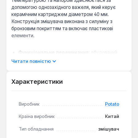
температурою та напором здійснюється за
допомогою однозахідного важеля, який керує
керамічним картриджем діаметром 40 мм.
Конструкція змішувача виконана з силуміну з
бронзовим покриттям та включає пластикові
елементи.
Функціональне перемикання:
вбудований
перемикач з керамічними пластинами на 180°
Читати повністю
дозволяє швидко перенаправляти потік води з
виливу на душовий шланг.
Характеристики
Економія води:
аератор змішує воду з
повітрям, формуючи м'яку струмінь та
зменшуючи загальну витрату, яка становить до
19 л/хв.
Виробник
Potato
Комплектація для монтажу:
набір включає S-
Країна виробник
Китай
подібні ексцентрики, декоративні розетки,
душовий шланг у металевій оплетці (1,5 м) та
Тип обладнання
змішувач
лійку з одним режимом струї.