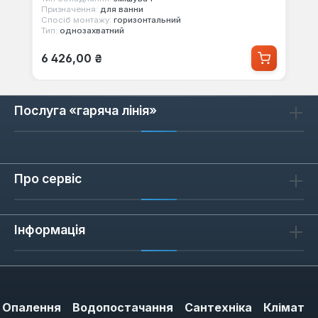
Призначення:
для ванни
Спосіб монтажу:
горизонтальний
Тип:
однозахватний
Звичайна ціна:
6 426,00 ₴
Послуга «гаряча лінія»
Про сервіс
Інформація
Опалення
Водопостачання
Сантехніка
Клімат