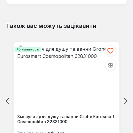
Також вас можуть зацікавити
Відгуків не знайдено. Поділіться
своїми знаннями з іншими.
Пропустити галерею продуктів
В наявності
Змішувач для душу та ванни Grohe Eurosmart
Cosmopolitan 32831000
Тип обладнання:
змішувач