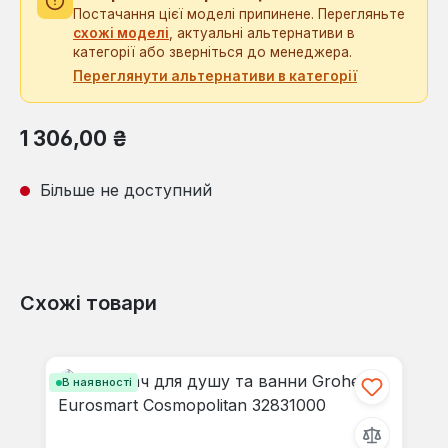
Постачання цієї моделі припинене. Перегляньте
схожі моделі
, актуальні альтернативи в
категорії або зверніться до менеджера.
Переглянути альтернативи в категорії
Звичайна ціна:
1 306,00 ₴
Більше не доступний
Схожі товари
Пропустити галерею продуктів
В наявності