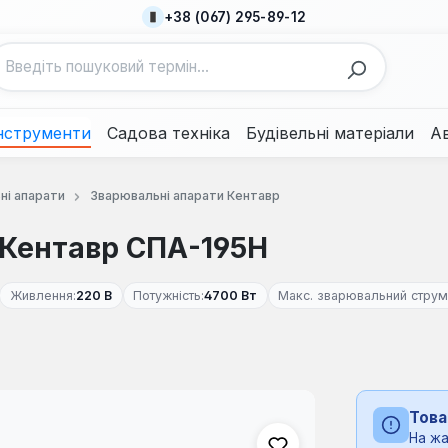
+38 (067) 295-89-12
нструменти
Садова техніка
Будівельні матеріали
А
ні апарати
Зварювальні апарати Кентавр
 Кентавр СПА-195H
Живлення:
220 В
Потужність:
4700 Вт
Макс. зварювальний струм
Това
На жа