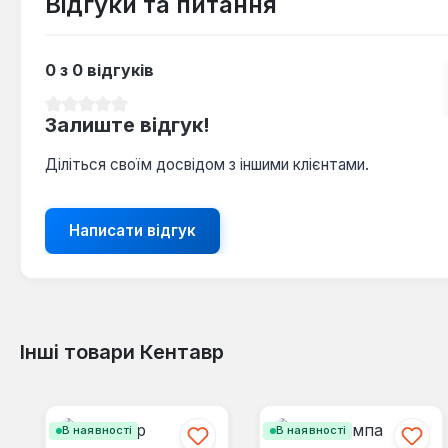
Відгуки та питання
0 з 0 відгуків
Середня оцінка 0 з 5 зірок
Залиште відгук!
Діліться своїм досвідом з іншими клієнтами.
Написати відгук
Інші товари Кентавр
Пропустити галерею продуктів
В наявності
В наявності