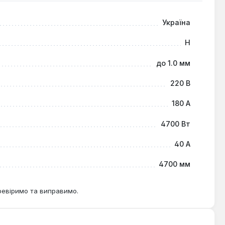
Україна
H
до 1.0 мм
220 В
180 А
4700 Вт
40 А
4700 мм
ревіримо та виправимо.