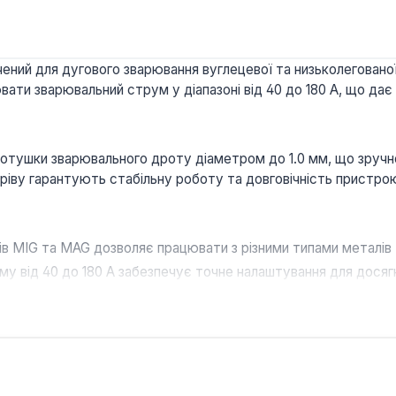
ений для дугового зварювання вуглецевої та низьколеговано
ати зварювальний струм у діапазоні від 40 до 180 А, що дає 
тушки зварювального дроту діаметром до 1.0 мм, що зручно
іву гарантують стабільну роботу та довговічність пристрою
 MIG та MAG дозволяє працювати з різними типами металів 
у від 40 до 180 А забезпечує точне налаштування для досяг
ення та захист від перегріву (IP21S) гарантують стабільну 
ки дроту та можливість зміни полярності зварювального стр
м рішенням як для професійного використання в будівельній 
мпактність та легка вага спрощують транспортування та збер