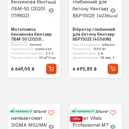
Мотопомпа
Вібратор глибинний
бензинова Кентавр
для бетону Кентавр
ЛБМ-50 (2020)
ВБР1502Е (40360N)
(119802)
Живлення:
бензин
Тип обладнання:
вібратор глибинний
Призначення:
слабозабруднена вода
Потужність:
1500 Вт
Потужність двигуна:
5.5 к.с.
Довжина валу:
6 м
Продуктивність:
30 м³/год
Діаметр булави:
38 мм, 32 мм, 70 мм, 28 мм, 50 мм, 45 мм, 60 мм
Звичайна ціна:
Звичайна ціна:
6 649,05 ₴
4 695,85 ₴
В наявності
В наявності
-13%