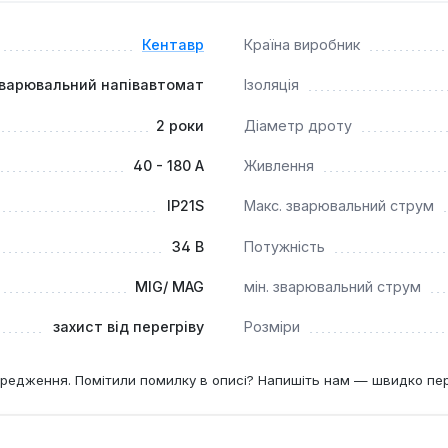
Кентавр
Країна виробник
варювальний напівавтомат
Ізоляція
2 роки
Діаметр дроту
40 - 180 А
Живлення
IP21S
Макс. зварювальний струм
34 В
Потужність
MIG/ MAG
мін. зварювальний струм
захист від перегріву
Розміри
редження. Помітили помилку в описі? Напишіть нам — швидко пе