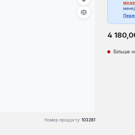
моде
мене
Пере
Звичайна ці
4 180,0
Більше н
Номер продукту:
103281