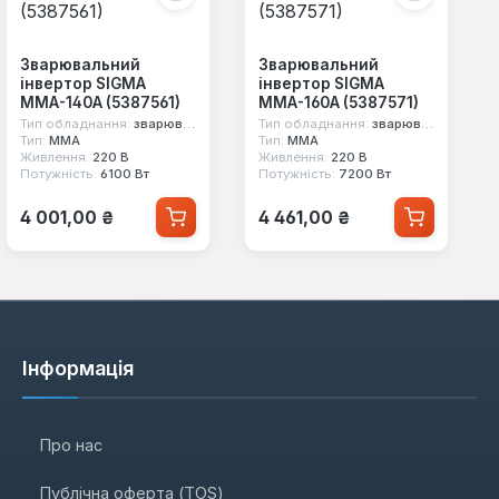
Зварювальний
Зварювальний
інвертор SIGMA
інвертор SIGMA
ММА-140А (5387561)
ММА-160А (5387571)
Тип обладнання:
зварювальний інвертор
Тип обладнання:
зварювальний інвертор
Тип:
MMA
Тип:
MMA
Живлення:
220 В
Живлення:
220 В
Потужність:
6100 Вт
Потужність:
7200 Вт
Звичайна ціна:
Звичайна ціна:
4 001,00 ₴
4 461,00 ₴
Інформація
Про нас
Публічна оферта (TOS)