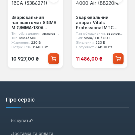
Зварювальний
Зварювальний
напівавтомат SIGMA
апарат Vitals
MIG/MMA-180A
Professional MTC
(5386271)
4000 Air (88220N)
Тип обладнання:
зварювальний напівавтомат
Тип обладнання:
зварювальний інвертор
Тип:
MMA/ MIG
Тип:
MMA/ TIG/ CUT
Живлення:
220 В
Живлення:
220 В
Потужність:
8400 Вт
Потужність:
4800 Вт
Звичайна ціна:
Ціна продажу:
10 927,00 ₴
11 486,00 ₴
Про сервіс
Як купити?
Доставка та оплата