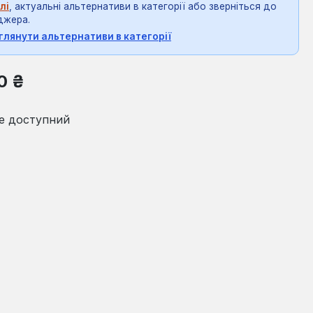
лі
, актуальні альтернативи в категорії або зверніться до
джера.
глянути альтернативи в категорії
на:
0 ₴
е доступний