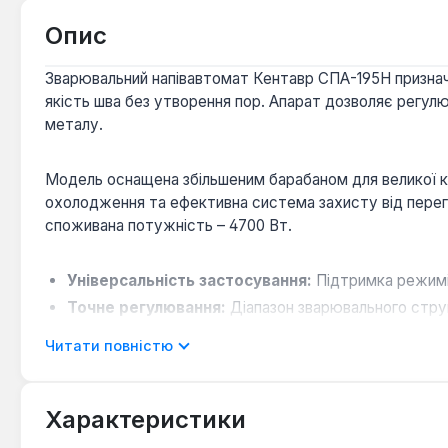
Опис
Зварювальний напівавтомат Кентавр СПА-195H признач
якість шва без утворення пор. Апарат дозволяє регулюв
металу.
Модель оснащена збільшеним барабаном для великої ко
охолодження та ефективна система захисту від перегр
споживана потужність – 4700 Вт.
Універсальність застосування:
Підтримка режимів
Точне регулювання:
Діапазон зварювального струм
Надійність та безпека:
Активне повітряне охолодж
Читати повністю
Зручність у роботі:
Збільшений барабан для котуш
Характеристики
Зварювальний напівавтомат Кентавр СПА-195H є надійни
побутових потреб початківців зварювальників. Його ко