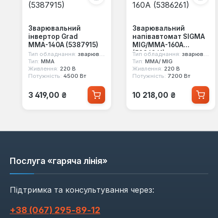
Зварювальний
Зварювальний
інвертор Grad
напівавтомат SIGMA
ММА-140А (5387915)
MIG/MMA-160A
(5386261)
Тип обладнання:
зварювальний інвертор
Тип обладнання:
зварювальний напівавтомат
Тип:
MMA
Тип:
MMA/ MIG
Живлення:
220 В
Живлення:
220 В
Потужність:
4500 Вт
Потужність:
7200 Вт
Звичайна ціна:
Звичайна ціна:
3 419,00 ₴
10 218,00 ₴
Послуга «гаряча лінія»
Підтримка та консультування через:
+38 (067) 295‑89‑12