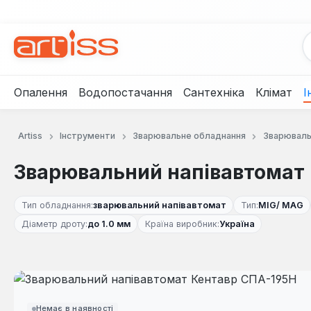
рейти до основного вмісту
Перейти до пошуку
Перейти до основної навігації
Опалення
Водопостачання
Сантехніка
Клімат
І
Artiss
Інструменти
Зварювальне обладнання
Зварюваль
Зварювальний напівавтомат
Тип обладнання:
зварювальний напівавтомат
Тип:
MIG/ MAG
Діаметр дроту:
до 1.0 мм
Країна виробник:
Україна
Пропустити галерею зображень
Немає в наявності