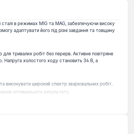
ї сталі в режимах MIG та MAG, забезпечуючи високу
змогу адаптувати його під різні завдання та товщину
 для тривалих робіт без перерв. Активне повітряне
. Напруга холостого ходу становить 34 В, а
та виконувати широкий спектр зварювальних робіт.
нення оптимального результату.
та безпечну експлуатацію.
уму підвищують комфорт під час тривалих робіт.
сфері, майстернях, на виробництві та СТО, так і для
ігання.