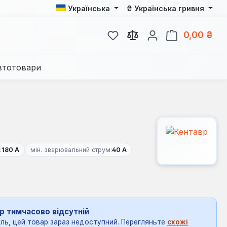
₴
Українська
Українська гривня
У вас є 0 у списку бажань
Кош
0,00 ₴
втотовари
:
180 А
мін. зварювальний струм:
40 А
р тимчасово відсутній
ль, цей товар зараз недоступний. Перегляньте
схожі