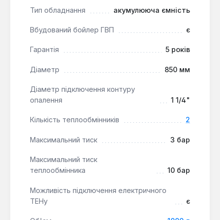
зручним для інтеграції в різні технічні приміщення.
Тип обладнання
акумулююча ємність
Гідроакумулятори Reflex Refix DT
застосовуються у підвищувальних насосних
Вбудований бойлер ГВП
є
установках, системах питного гарячого
Гарантія
5 років
водопостачання та для комплектації
водонагрівальних установок, забезпечуючи їх
Діаметр
850 мм
ефективну та безпечну експлуатацію.
Діаметр підключення контуру
опалення
1 1/4"
Кількість теплообмінників
2
Максимальний тиск
3 бар
Максимальний тиск
теплообмінника
10 бар
Можливість підключення електричного
ТЕНу
є