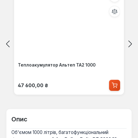
Теплоакумулятор Альтеп ТА2 1000
Звичайна ціна:
47 600,00 ₴
Опис
Об'ємом 1000 літрів, багатофункціональний