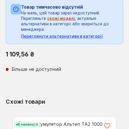
Товар тимчасово відсутній
На жаль, цей товар зараз недоступний.
Перегляньте
схожі моделі
, актуальні
альтернативи в категорії або зверніться до
менеджера.
Переглянути альтернативи в категорії
Звичайна ціна:
1 109,56 ₴
Більше не доступний
Схожі товари
Пропустити галерею продуктів
В наявності