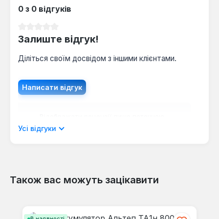
0 з 0 відгуків
Середня оцінка 0 з 5 зірок
Залиште відгук!
Діліться своїм досвідом з іншими клієнтами.
Написати відгук
Відображати рецензії лише поточною
мовою.
Усі відгуки
Також вас можуть зацікавити
Відгуків не знайдено. Поділіться
своїми знаннями з іншими.
Пропустити галерею продуктів
В наявності