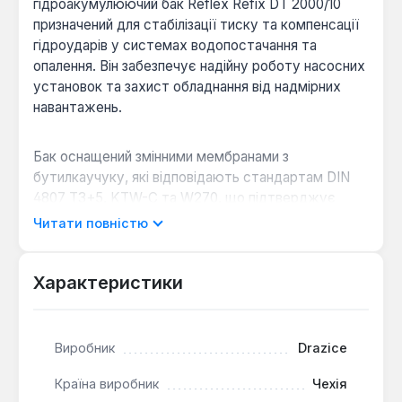
гідроакумулюючий бак Reflex Refix DT 2000/10
призначений для стабілізації тиску та компенсації
гідроударів у системах водопостачання та
опалення. Він забезпечує надійну роботу насосних
установок та захист обладнання від надмірних
навантажень.
Бак оснащений змінними мембранами з
бутилкаучуку, які відповідають стандартам DIN
4807 T3+5, KTW-C та W270, що підтверджує
їхню придатність для систем питного
Читати повністю
водопостачання. Робочий тиск бака становить до
10 бар, а попередній тиск у системі – 4 бар.
Довготривала робоча температура
Характеристики
акумульованого середовища може досягати 70°C,
що дозволяє використовувати його в системах
гарячого водопостачання.
Виробник
Drazice
Країна виробник
Чехія
Вертикальний спосіб встановлення робить його