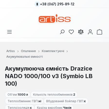
+38 (067) 295-89-12
Перейти до основного вмісту
У вас є 0 у списку
Кош
Artiss
Опалення
Комплектуючі
Акумулювальні ємності
Акумулююча ємність Drazice
NADO 1000/100 v3 (Symbio LB
100)
Об'єм:
1000 л
Кількість теплообмінників:
2
Теплообмінник ГВП:
ні
Вбудований бойлер ГВП:
є
Теплоізоляція:
є
Країна виробник:
Чехія