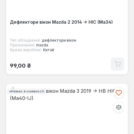
Дефлектори вікон Mazda 2 2014 -> HIC (Ma34)
Тип обладнання:
дефлектори вікон
Призначення:
mazda
Країна виробник:
Китай
Звичайна ціна:
99,00 ₴
Немає в наявності