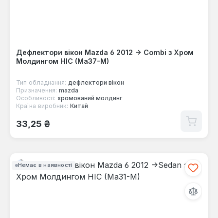
Дефлектори вікон Mazda 6 2012 -> Combi з Хром
Молдингом HIC (Ma37-M)
Тип обладнання:
дефлектори вікон
Призначення:
mazda
Особливості:
хромований молдинг
Країна виробник:
Китай
Звичайна ціна:
33,25 ₴
Немає в наявності