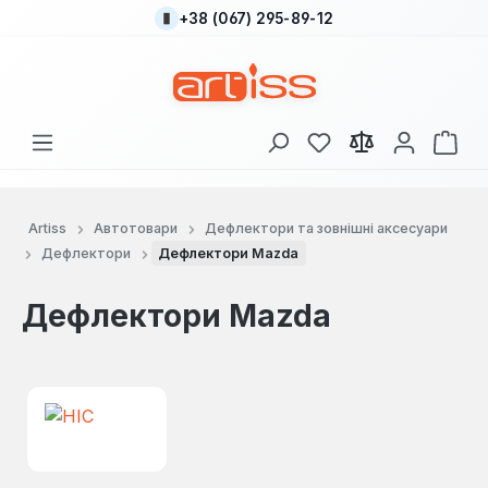
+38 (067) 295-89-12
Перейти до основного вмісту
У вас є 0 у списку
Кош
Artiss
Автотовари
Дефлектори та зовнішні аксесуари
Дефлектори
Дефлектори Mazda
Дефлектори Mazda