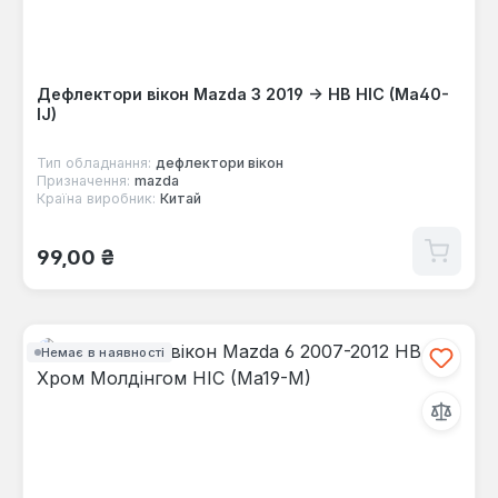
Дефлектори вікон Mazda 3 2019 -> HB HIC (Ma40-
IJ)
Тип обладнання:
дефлектори вікон
Призначення:
mazda
Країна виробник:
Китай
Звичайна ціна:
99,00 ₴
Немає в наявності