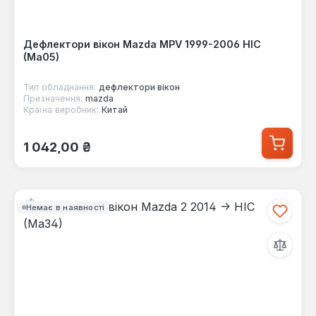
Дефлектори вікон Mazda MPV 1999-2006 HIC
(Ma05)
Тип обладнання:
дефлектори вікон
Призначення:
mazda
Країна виробник:
Китай
Звичайна ціна:
1 042,00 ₴
Немає в наявності