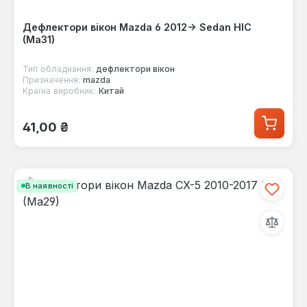
Дефлектори вікон Mazda 6 2012-> Sedan HIC
(Ma31)
Тип обладнання:
дефлектори вікон
Призначення:
mazda
Країна виробник:
Китай
Звичайна ціна:
41,00 ₴
В наявності