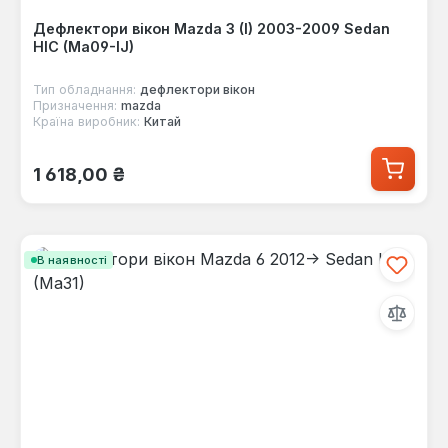
Дефлектори вікон Mazda 3 (I) 2003-2009 Sedan
HIC (Ma09-IJ)
Тип обладнання:
дефлектори вікон
Призначення:
mazda
Країна виробник:
Китай
Звичайна ціна:
1 618,00 ₴
В наявності