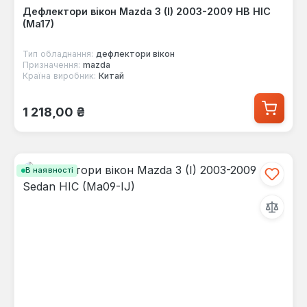
Дефлектори вікон Mazda 3 (I) 2003-2009 HB HIC
(Ma17)
Тип обладнання:
дефлектори вікон
Призначення:
mazda
Країна виробник:
Китай
Звичайна ціна:
1 218,00 ₴
В наявності