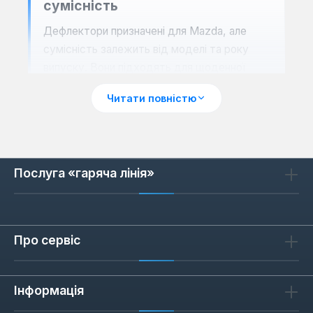
сумісність
Дефлектори призначені для Mazda, але
сумісність залежить від моделі та року
випуску. Вони підходять для щоденної
експлуатації в місті та на трасі. При
Читати повністю
встановленні важливо перевірити кріплення
— воно має щільно прилягати до
ущільнювача вікна, щоб уникнути вібрацій на
швидкості понад 100 км/год.
Послуга «гаряча лінія»
Як обрати дефлектори для
Mazda
Про сервіс
Обирайте дефлектори за типом кузова:
седан, хетчбек або кросовер. Для Mazda
Інформація
CX-5 та Mazda 3 підходять різні набори