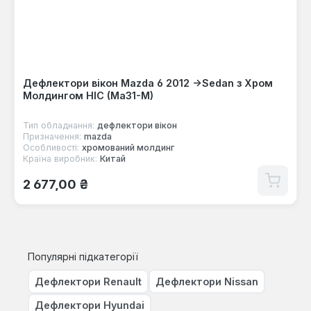
Дефлектори вікон Mazda 6 2012 ->Sedan з Хром
Молдингом HIC (Ma31-M)
Тип обладнання:
дефлектори вікон
Призначення:
mazda
Особливості:
хромований молдинг
Країна виробник:
Китай
Звичайна ціна:
2 677,00 ₴
Популярні підкатегорії
Дефлектори Renault
Дефлектори Nissan
Дефлектори Hyundai