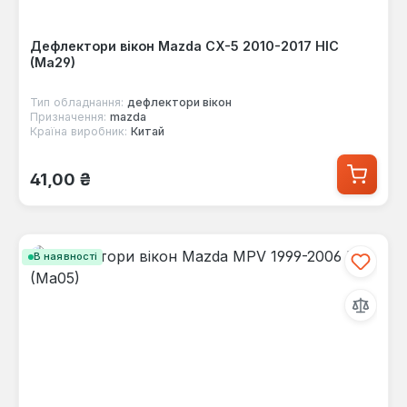
Дефлектори вікон Mazda CX-5 2010-2017 HIC
(Ma29)
Тип обладнання:
дефлектори вікон
Призначення:
mazda
Країна виробник:
Китай
Звичайна ціна:
41,00 ₴
В наявності