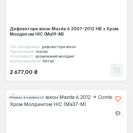
Дефлектори вікон Mazda 6 2007-2012 HB з Хром
Молдінгом HIC (Ma19-M)
Тип обладнання:
дефлектори вікон
Призначення:
mazda
Особливості:
хромований молдинг
Країна виробник:
Китай
Звичайна ціна:
2 677,00 ₴
Немає в наявності