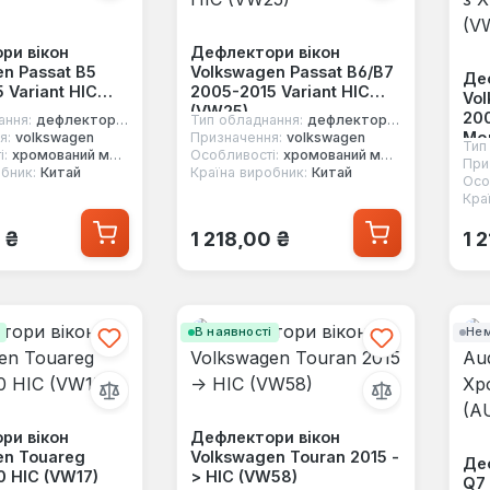
ри вікон
Дефлектори вікон
n Passat B5
Volkswagen Passat B6/B7
Де
 Variant HIC
2005-2015 Variant HIC
Vol
(VW25)
200
ання:
дефлектори вікон
Тип обладнання:
дефлектори вікон
Мо
я:
volkswagen
Призначення:
volkswagen
Тип
і:
хромований молдинг
Особливості:
хромований молдинг
При
бник:
Китай
Країна виробник:
Китай
Осо
Кра
 ціна:
Звичайна ціна:
Зв
 ₴
1 218,00 ₴
1 
і
В наявності
Нем
ри вікон
Дефлектори вікон
en Touareg
Volkswagen Touran 2015 -
Деф
 HIC (VW17)
> HIC (VW58)
Q7 