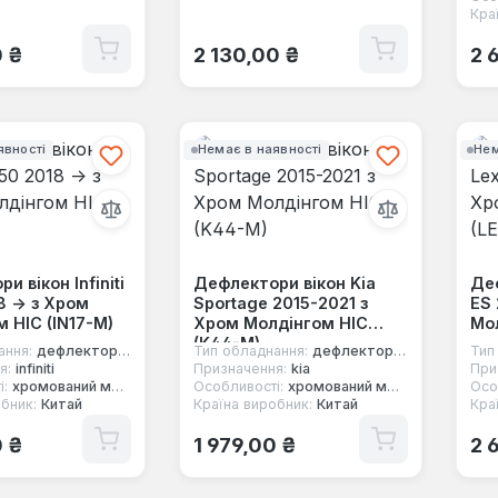
Кра
 ціна:
Звичайна ціна:
Зв
0 ₴
2 130,00 ₴
2 
явності
Немає в наявності
Нем
и вікон Infiniti
Дефлектори вікон Kia
Деф
 -> з Хром
Sportage 2015-2021 з
ES 
 HIC (IN17-M)
Хром Молдінгом HIC
Мол
(K44-M)
ання:
дефлектори вікон
Тип обладнання:
дефлектори вікон
Тип
я:
infiniti
Призначення:
kia
При
і:
хромований молдинг
Особливості:
хромований молдинг
Осо
бник:
Китай
Країна виробник:
Китай
Кра
 ціна:
Звичайна ціна:
Зв
0 ₴
1 979,00 ₴
2 