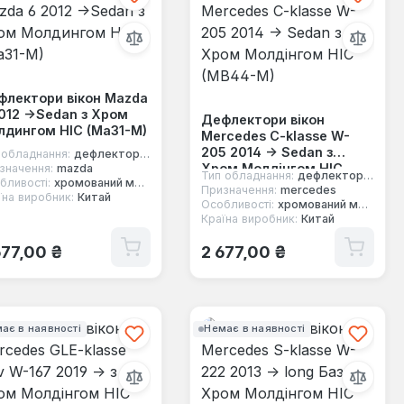
флектори вікон Mazda
012 ->Sedan з Хром
Дефлектори вікон
лдингом HIC (Ma31-M)
Mercedes C-klasse W-
205 2014 -> Sedan з
 обладнання:
дефлектори вікон
Хром Молдінгом HIC
значення:
mazda
Тип обладнання:
дефлектори вікон
бливості:
хромований молдинг
(MB44-M)
Призначення:
mercedes
їна виробник:
Китай
Особливості:
хромований молдинг
Країна виробник:
Китай
ичайна ціна:
Звичайна ціна:
677,00 ₴
2 677,00 ₴
ає в наявності
Немає в наявності