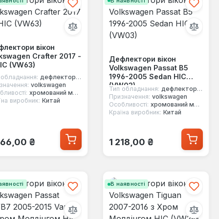
аявності
В наявності
флектори вікон
kswagen Crafter 2017 -
Дефлектори вікон
IC (VW63)
Volkswagen Passat B5
1996-2005 Sedan HIC
 обладнання:
дефлектори вікон
(VW03)
значення:
volkswagen
Тип обладнання:
дефлектори вікон
бливості:
хромований молдинг
Призначення:
volkswagen
їна виробник:
Китай
Особливості:
хромований молдинг
Країна виробник:
Китай
ичайна ціна:
Звичайна ціна:
066,00 ₴
1 218,00 ₴
аявності
В наявності