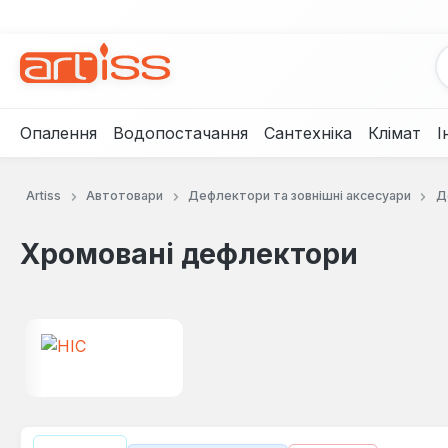
рейти до основного вмісту
Перейти до пошуку
Перейти до основної навігації
Опалення
Водопостачання
Сантехніка
Клімат
І
Artiss
Автотовари
Дефлектори та зовнішні аксесуари
Д
Хромовані дефлектори