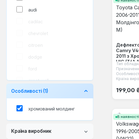
В наявност
audi
cadilac
chevrolet
Дефлекто
citroen
Camry V4
2011 з Х
dodge
HIC (T41-
Тип обладн
ford
Призначенн
Особливост
Країна виро
great wall
Звичайна
199,00 
Особливості
(1)
honda
hyundai
хромований молдинг
infiniti
В наявност
jeep
Країна виробник