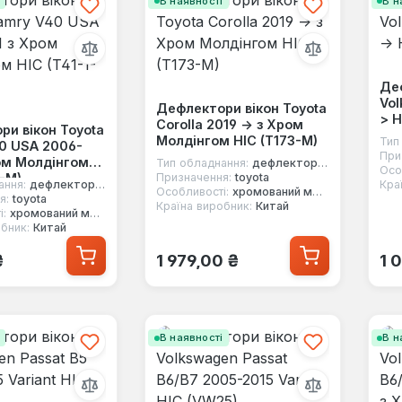
і
В наявності
В н
Де
Vol
Дефлектори вікон Toyota
> H
Corolla 2019 -> з Хром
ри вікон Toyota
Молдінгом HIC (T173-M)
Тип
0 USA 2006-
При
ром Молдінгом
Тип обладнання:
дефлектори вікон
Осо
1-M)
Призначення:
toyota
ання:
дефлектори вікон
Кра
Особливості:
хромований молдинг
я:
toyota
Країна виробник:
Китай
і:
хромований молдинг
бник:
Китай
 ціна:
Звичайна ціна:
Зв
₴
1 979,00 ₴
1 
і
В наявності
В н