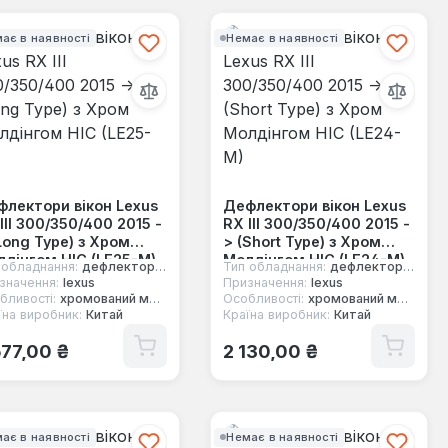
ає в наявності
Немає в наявності
лектори вікон Lexus
Дефлектори вікон Lexus
III 300/350/400 2015 -
RX III 300/350/400 2015 -
Long Type) з Хром
> (Short Type) з Хром
дінгом HIC (LE25-M)
Молдінгом HIC (LE24-M)
 обладнання:
дефлектори вікон
Тип обладнання:
дефлектори вікон
значення:
lexus
Призначення:
lexus
бливості:
хромований молдинг
Особливості:
хромований молдинг
їна виробник:
Китай
Країна виробник:
Китай
ичайна ціна:
Звичайна ціна:
677,00 ₴
2 130,00 ₴
ає в наявності
Немає в наявності