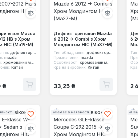
ри вікон Mazda
Дефлектори вікон Mazda
Де
012 HB з Хром
6 2012 -> Combi з Хром
6 2
м HIC (Ma19-M)
Молдингом HIC (Ma37-M)
Мо
ання:
дефлектори вікон
Тип обладнання:
дефлектори вікон
Тип
я:
mazda
Призначення:
mazda
При
і:
хромований молдинг
Особливості:
хромований молдинг
Осо
бник:
Китай
Країна виробник:
Китай
Кра
 ціна:
Звичайна ціна:
Зв
0 ₴
33,25 ₴
2 
явності
Немає в наявності
Нем