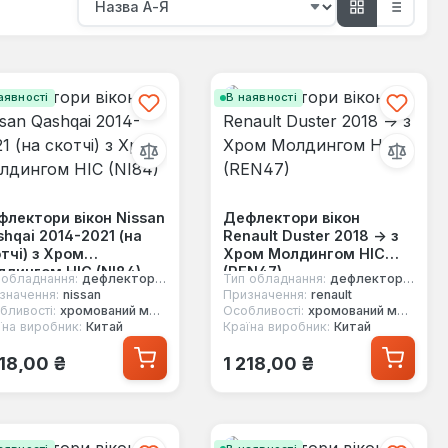
аявності
В наявності
лектори вікон Nissan
Дефлектори вікон
hqai 2014-2021 (на
Renault Duster 2018 -> з
тчі) з Хром
Хром Молдингом HIC
дингом HIC (NI84)
(REN47)
 обладнання:
дефлектори вікон
Тип обладнання:
дефлектори вікон
значення:
nissan
Призначення:
renault
бливості:
хромований молдинг
Особливості:
хромований молдинг
їна виробник:
Китай
Країна виробник:
Китай
ичайна ціна:
Звичайна ціна:
218,00 ₴
1 218,00 ₴