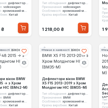
Мол
ання:
дефлектори вікон
Тип обладнання:
дефлектори вікон
я:
volkswagen
Призначення:
volkswagen
Тип
і:
хромований молдинг
Особливості:
хромований молдинг
При
бник:
Китай
Країна виробник:
Китай
Осо
Кра
 ціна:
Звичайна ціна:
Зв
 ₴
1 218,00 ₴
1 
явності
Немає в наявності
Нем
ри вікон BMW
Дефлектори вікон BMW
15 -> з Хром
X5 F15 2013-2019 з Хром
Де
м HIC (BM42-M)
Молдінгом HIC (BM35-M)
Acc
Se
ання:
дефлектори вікон
Тип обладнання:
дефлектори вікон
HIC
я:
BMW
Призначення:
BMW
Тип
і:
хромований молдинг
Особливості:
хромований молдинг
При
бник:
Китай
Країна виробник:
Китай
Осо