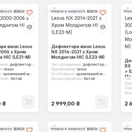
явності
Немає в наявності
Нем
ри вікон Lexus
Дефлектори вікон Lexus
2006 з Хром
NX 2014-2021 з Хром
 HIC (LE21-M)
Молдінгом HIC (LE23-M)
Деф
ання:
дефлектори вікон
Тип обладнання:
дефлектори вікон
RX 
я:
lexus
Призначення:
lexus
> (
і:
хромований молдинг
Особливості:
хромований молдинг
Мол
бник:
Китай
Країна виробник:
Китай
Тип
При
Осо
Кра
 ціна:
Звичайна ціна:
Зв
0 ₴
2 999,00 ₴
2 
явності
Немає в наявності
Нем