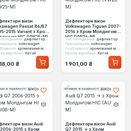
флектори вікон
Дефлектори вікон
kswagen Passat B6/B7
Volkswagen Tiguan 2007-
5-2015 Variant з Хром
2016 з Хром Молдінгом
лдінгом HIC (VW25-M)
HIC (VW26-M)
 обладнання:
дефлектори вікон
Тип обладнання:
дефлектори вікон
значення:
volkswagen
Призначення:
volkswagen
бливості:
хромований молдинг
Особливості:
хромований молдинг
їна виробник:
Китай
Країна виробник:
Китай
ичайна ціна:
Звичайна ціна:
218,00 ₴
1 901,00 ₴
ає в наявності
Немає в наявності
лектори вікон Audi
Дефлектори вікон Audi
2006-2015 з Хром
Q7 2015 -> з Хром