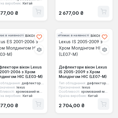
їна виробник:
Китай
ичайна ціна:
Звичайна ціна:
677,00 ₴
2 677,00 ₴
ає в наявності
Немає в наявності
лектори вікон Lexus
Дефлектори вікон Lexus
2001-2006 з Хром
IS 2005-2009 з Хром
дингом HIC (LE03-M)
Молдінгом HIC (LE07-M)
 обладнання:
дефлектори вікон
Тип обладнання:
дефлектори вікон
значення:
lexus
Призначення:
lexus
бливості:
хромований молдинг
Особливості:
хромований молдинг
їна виробник:
Китай
Країна виробник:
Китай
ичайна ціна:
Звичайна ціна:
677,00 ₴
2 704,00 ₴