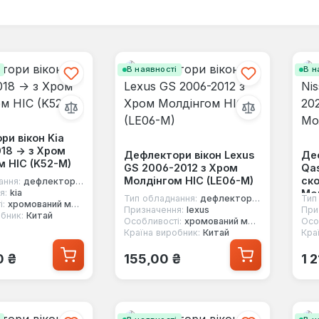
і
В наявності
В н
и вікон Kia
018 -> з Хром
Дефлектори вікон Lexus
Деф
м HIC (K52-M)
GS 2006-2012 з Хром
Qas
Молдінгом HIC (LE06-M)
ско
ання:
дефлектори вікон
Мол
я:
kia
Тип обладнання:
дефлектори вікон
Тип
і:
хромований молдинг
Призначення:
lexus
При
бник:
Китай
Особливості:
хромований молдинг
Осо
Країна виробник:
Китай
Кра
 ціна:
Звичайна ціна:
Зв
0 ₴
155,00 ₴
1 