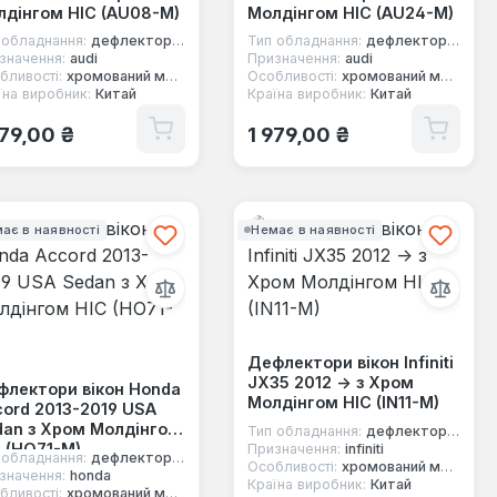
дінгом HIC (AU08-M)
Молдінгом HIC (AU24-M)
 обладнання:
дефлектори вікон
Тип обладнання:
дефлектори вікон
значення:
audi
Призначення:
audi
бливості:
хромований молдинг
Особливості:
хромований молдинг
їна виробник:
Китай
Країна виробник:
Китай
ичайна ціна:
Звичайна ціна:
979,00 ₴
1 979,00 ₴
ає в наявності
Немає в наявності
Дефлектори вікон Infiniti
JX35 2012 -> з Хром
флектори вікон Honda
Молдінгом HIC (IN11-M)
ord 2013-2019 USA
dan з Хром Молдінгом
Тип обладнання:
дефлектори вікон
 (HO71-M)
Призначення:
infiniti
 обладнання:
дефлектори вікон
Особливості:
хромований молдинг
значення:
honda
Країна виробник:
Китай
бливості:
хромований молдинг