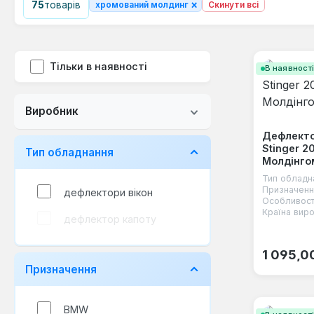
×
75
товарів
хромований молдинг
Скинути всі
Тільки в наявності
В наявност
Виробник
Дефлектор
Stinger 2
Тип обладнання
Молдінго
Тип обладн
Призначенн
дефлектори вікон
Особливост
Країна виро
дефлектор капоту
Звичайна
1 095,0
Призначення
BMW