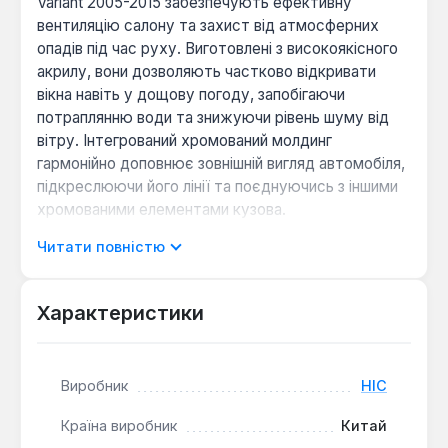
Variant 2005-2015 забезпечують ефективну
вентиляцію салону та захист від атмосферних
опадів під час руху. Виготовлені з високоякісного
акрилу, вони дозволяють частково відкривати
вікна навіть у дощову погоду, запобігаючи
потраплянню води та знижуючи рівень шуму від
вітру. Інтегрований хромований молдинг
гармонійно доповнює зовнішній вигляд автомобіля,
підкреслюючи його лінії та поєднуючись з іншими
хромованими елементами кузова.
Читати повністю
Ці аксесуари, також відомі як вітровики,
розроблені компанією HIC, яка спеціалізується на
виробництві автомобільних аксесуарів з 1980 року.
Характеристики
Вироби HIC відрізняються точним приляганням до
конкретних моделей автомобілів, що забезпечує
легкість монтажу без необхідності модифікацій.
Виробник
HIC
Акрил, з якого виготовлені дефлектори, є міцним
матеріалом, стійким до ультрафіолетового
Країна виробник
Китай