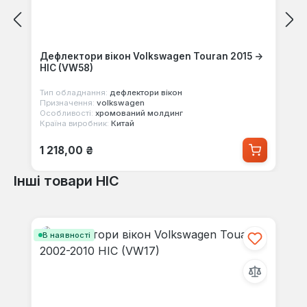
Дефлектори вікон Volkswagen Touran 2015 ->
HIC (VW58)
Тип обладнання:
дефлектори вікон
Призначення:
volkswagen
Особливості:
хромований молдинг
Країна виробник:
Китай
Звичайна ціна:
1 218,00 ₴
Інші товари HIC
Пропустити галерею продуктів
В наявності