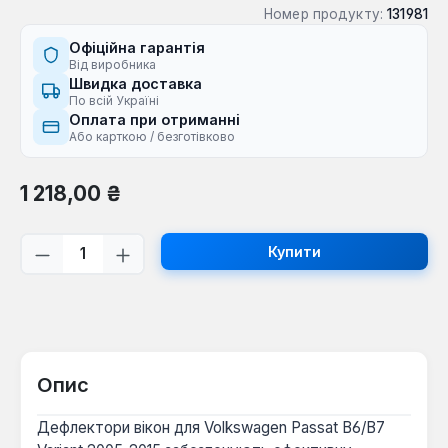
Номер продукту:
131981
Офіційна гарантія
Від виробника
Швидка доставка
По всій Україні
Оплата при отриманні
Або карткою / безготівково
Звичайна ціна:
1 218,00 ₴
Кількість товару: Введіть потрібну кі
Купити
Опис
Дефлектори вікон для Volkswagen Passat B6/B7