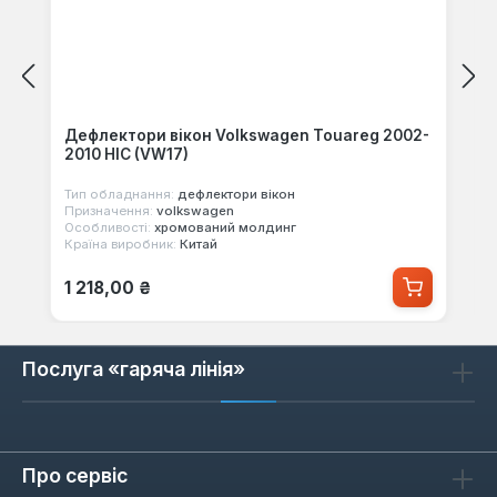
Дефлектори вікон Volkswagen Touareg 2002-
2010 HIC (VW17)
Тип обладнання:
дефлектори вікон
Призначення:
volkswagen
Особливості:
хромований молдинг
Країна виробник:
Китай
Звичайна ціна:
1 218,00 ₴
Послуга «гаряча лінія»
Про сервіс