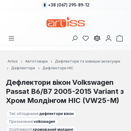
+38 (067) 295-89-12
Перейти до основного вмісту
У вас є 0 у списку
Кош
Artiss
Автотовари
Дефлектори та зовнішні аксесуари
Дефлектори
Дефлектори HIC
Дефлектори вікон Volkswagen
Passat B6/B7 2005-2015 Variant з
Хром Молдінгом HIC (VW25-M)
Тип обладнання:
дефлектори вікон
Призначення:
volkswagen
Особливості:
хромований молдинг