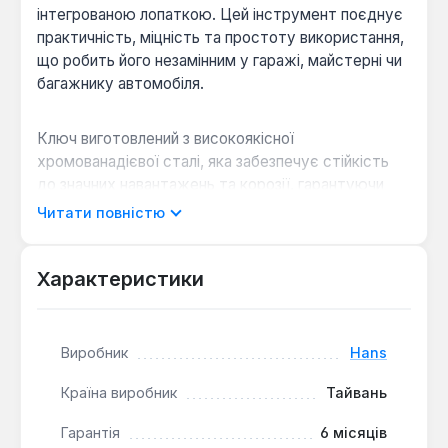
інтегрованою лопаткою. Цей інструмент поєднує
практичність, міцність та простоту використання,
що робить його незамінним у гаражі, майстерні чи
багажнику автомобіля.
Ключ виготовлений з високоякісної
хромованадієвої сталі, яка забезпечує стійкість
до значних навантажень та корозії, гарантуючи
тривалий термін служби. Г-подібна конструкція
Читати повністю
створює необхідний важіль для легкого
відкручування та затягування колісних гайок.
Розмір головки 17 мм є одним із найпоширеніших
Характеристики
для легкових автомобілів, що робить ключ
універсальним. Ергономічна рукоятка забезпечує
надійний хват, запобігає ковзанню та дозволяє
Виробник
Hans
працювати без зайвих зусиль. Додаткова лопатка
сприяє розширенню функціональності
Країна виробник
Тайвань
інструменту, роблячи його більш зручним у
Гарантія
6 місяців
використанні.