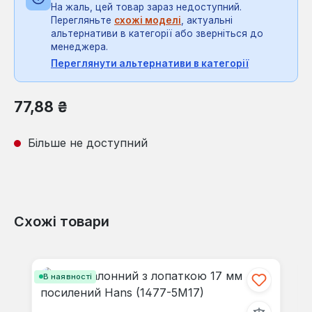
На жаль, цей товар зараз недоступний.
Перегляньте
схожі моделі
, актуальні
альтернативи в категорії або зверніться до
менеджера.
Переглянути альтернативи в категорії
Звичайна ціна:
77,88 ₴
Більше не доступний
Схожі товари
Пропустити галерею продуктів
В наявності