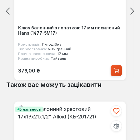
Ключ балонний з лопаткою 17 мм посилений
Hans (1477-5M17)
Конструкція:
Г-пoдібна
Тип хвостовика:
6-ти гранний
Розмір наконечника:
17 мм
Країна виробник:
Тайвань
Звичайна ціна:
379,00 ₴
Також вас можуть зацікавити
Пропустити галерею продуктів
В наявності