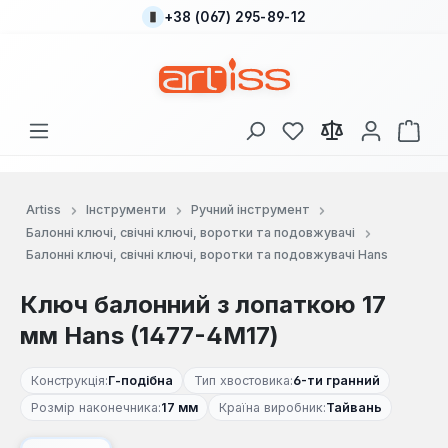
+38 (067) 295-89-12
Перейти до основного вмісту
У вас є 0 у списку
Кош
Artiss
Інструменти
Ручний інструмент
Балонні ключі, свічні ключі, воротки та подовжувачі
Балонні ключі, свічні ключі, воротки та подовжувачі Hans
Ключ балонний з лопаткою 17
мм Hans (1477-4М17)
Конструкція:
Г-пoдібна
Тип хвостовика:
6-ти гранний
Розмір наконечника:
17 мм
Країна виробник:
Тайвань