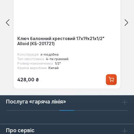
Ключ балонний хрестовий 17x19x21x1/2"
Alloid (КБ-201721)
Конструкція:
x-подібна
Тип хвостовика:
4-ти гранний
Розмір наконечника:
1/2"
Країна виробник:
Китай
Звичайна ціна:
428,00 ₴
Послуга «гаряча лінія»
Про сервіс