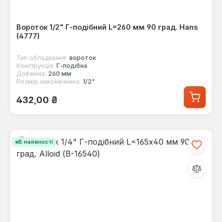
Вороток 1/2" Г-подібний L=260 мм 90 град. Hans
(4777)
Тип обладнання:
вороток
Конструкція:
Г-пoдібна
Довжина:
260 мм
Розмір наконечника:
1/2"
Звичайна ціна:
432,00 ₴
В наявності