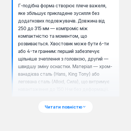
Г-подібна форма створює плече важеля,
яке збільшує прикладене зусилля без
додаткових подовжувачів. Довжина від
250 до 315 мм — компроміс між
компактністю та моментом, що
розвивається. Хвостовик може бути 6-ти
або 4-ти гранним: перший забезпечує
щільніше зчеплення з головкою, другий —
швидшу зміну оснастки. Матеріал — хром-
ванадієва сталь (Hans, King Tony) або
легована сталь (Alloid, Сила), що витримує
навантаження до 150 Н·м без деформації.
Читати повністю
Сценарії застосування: коли Г-
подібний вороток ефективніший