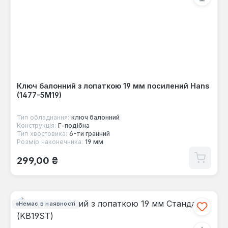
Ключ балонний з лопаткою 19 мм посилений Hans
(1477-5M19)
Тип обладнання:
ключ балонний
Конструкція:
Г-пoдібна
Тип хвостовика:
6-ти гранний
Розмір наконечника:
19 мм
Звичайна ціна:
299,00 ₴
Немає в наявності