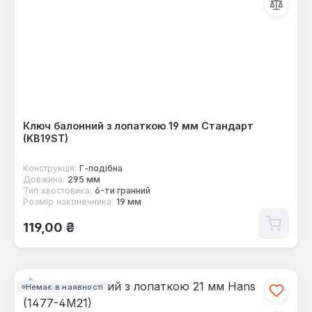
Ключ балонний з лопаткою 19 мм Стандарт
(KB19ST)
Конструкція:
Г-пoдібна
Довжина:
295 мм
Тип хвостовика:
6-ти гранний
Розмір наконечника:
19 мм
Звичайна ціна:
119,00 ₴
Немає в наявності