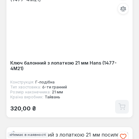
Ключ балонний з лопаткою 21 мм Hans (1477-
4М21)
Конструкція:
Г-пoдібна
Тип хвостовика:
6-ти гранний
Розмір наконечника:
21 мм
Країна виробник:
Тайвань
Звичайна ціна:
320,00 ₴
Немає в наявності