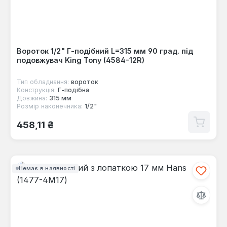
Вороток 1/2" Г-подібний L=315 мм 90 град. під
подовжувач King Tony (4584-12R)
Тип обладнання:
вороток
Конструкція:
Г-пoдібна
Довжина:
315 мм
Розмір наконечника:
1/2"
Звичайна ціна:
458,11 ₴
Немає в наявності