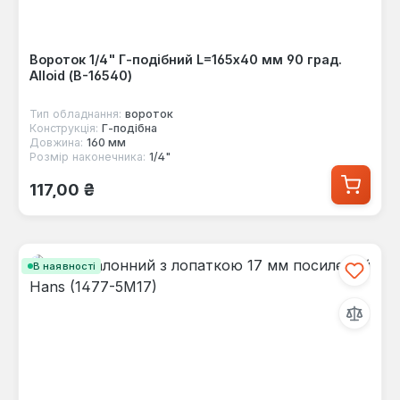
Вороток 1/4" Г-подібний L=165х40 мм 90 град.
Alloid (В-16540)
Тип обладнання:
вороток
Конструкція:
Г-пoдібна
Довжина:
160 мм
Розмір наконечника:
1/4"
Звичайна ціна:
117,00 ₴
В наявності