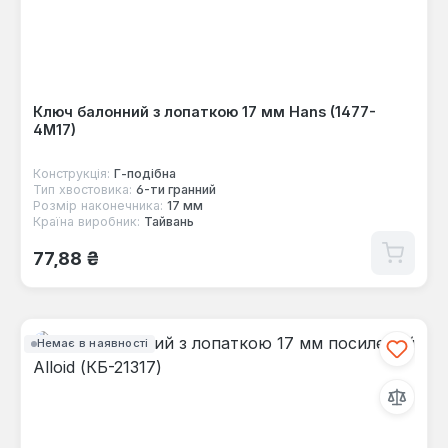
Ключ балонний з лопаткою 17 мм Hans (1477-
4М17)
Конструкція:
Г-пoдібна
Тип хвостовика:
6-ти гранний
Розмір наконечника:
17 мм
Країна виробник:
Тайвань
Звичайна ціна:
77,88 ₴
Немає в наявності