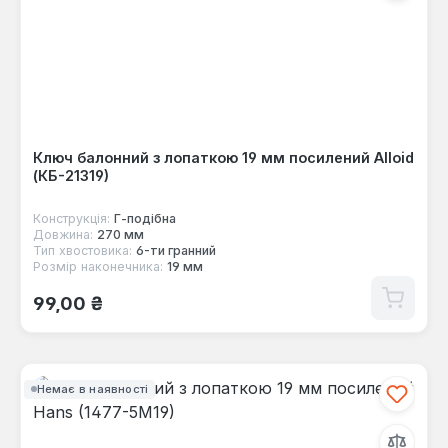
Ключ балонний з лопаткою 19 мм посилений Alloid
(КБ-21319)
Конструкція:
Г-пoдібна
Довжина:
270 мм
Тип хвостовика:
6-ти гранний
Розмір наконечника:
19 мм
Звичайна ціна:
99,00 ₴
Немає в наявності