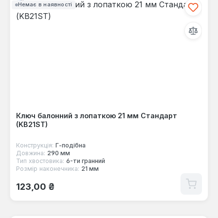
Немає в наявності
Ключ балонний з лопаткою 21 мм Стандарт
(KB21ST)
Конструкція:
Г-пoдібна
Довжина:
290 мм
Тип хвостовика:
6-ти гранний
Розмір наконечника:
21 мм
Звичайна ціна:
123,00 ₴