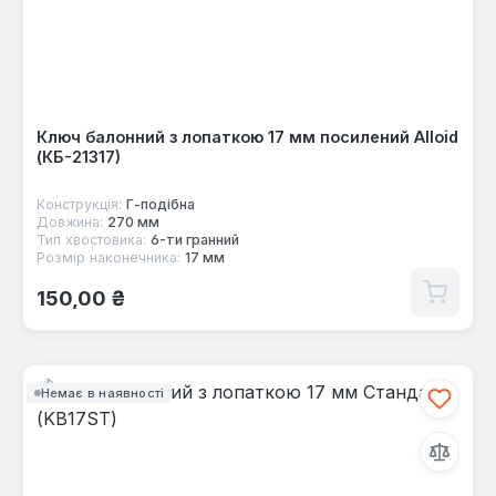
Ключ балонний з лопаткою 17 мм посилений Alloid
(КБ-21317)
Конструкція:
Г-пoдібна
Довжина:
270 мм
Тип хвостовика:
6-ти гранний
Розмір наконечника:
17 мм
Звичайна ціна:
150,00 ₴
Немає в наявності