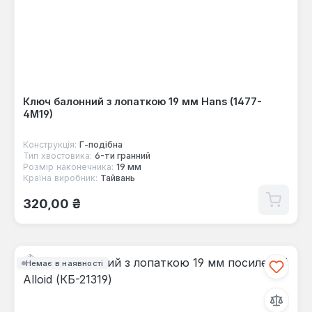
Ключ балонний з лопаткою 19 мм Hans (1477-
4М19)
Конструкція:
Г-пoдібна
Тип хвостовика:
6-ти гранний
Розмір наконечника:
19 мм
Країна виробник:
Тайвань
Звичайна ціна:
320,00 ₴
Немає в наявності