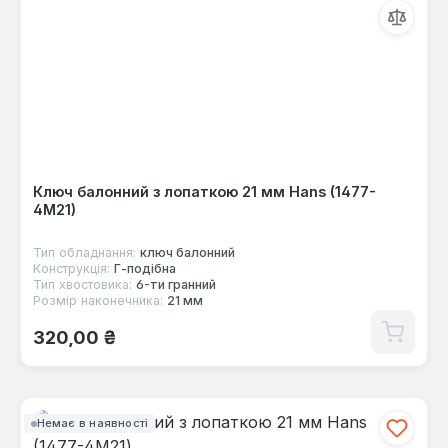
Ключ балонний з лопаткою 21 мм Hans (1477-
4M21)
Тип обладнання:
ключ балонний
Конструкція:
Г-пoдібна
Тип хвостовика:
6-ти гранний
Розмір наконечника:
21 мм
Звичайна ціна:
320,00 ₴
Немає в наявності