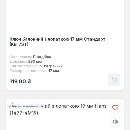
Ключ балонний з лопаткою 17 мм Стандарт
(KB17ST)
Конструкція:
Г-пoдібна
Довжина:
280 мм
Тип хвостовика:
6-ти гранний
Розмір наконечника:
17 мм
Звичайна ціна:
119,00 ₴
Немає в наявності