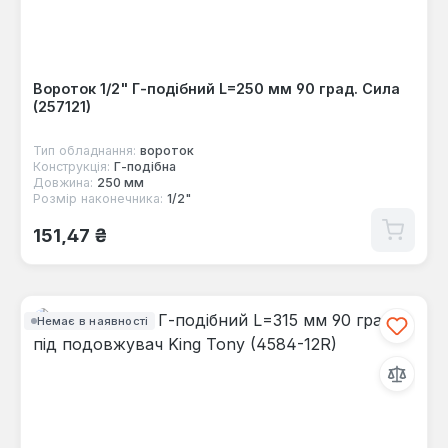
Вороток 1/2" Г-подібний L=250 мм 90 град. Сила
(257121)
Тип обладнання:
вороток
Конструкція:
Г-пoдібна
Довжина:
250 мм
Розмір наконечника:
1/2"
Звичайна ціна:
151,47 ₴
Немає в наявності