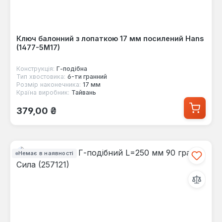
Ключ балонний з лопаткою 17 мм посилений Hans
(1477-5M17)
Конструкція:
Г-пoдібна
Тип хвостовика:
6-ти гранний
Розмір наконечника:
17 мм
Країна виробник:
Тайвань
Звичайна ціна:
379,00 ₴
Немає в наявності