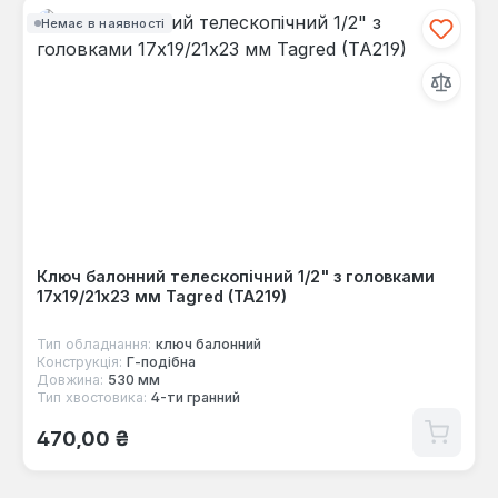
Немає в наявності
Ключ балонний телескопічний 1/2" з головками
17x19/21x23 мм Tagred (TA219)
Тип обладнання:
ключ балонний
Конструкція:
Г-пoдібна
Довжина:
530 мм
Тип хвостовика:
4-ти гранний
Звичайна ціна:
470,00 ₴