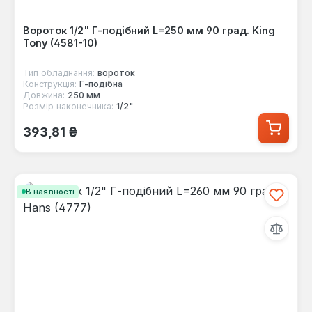
Вороток 1/2" Г-подібний L=250 мм 90 град. King
Tony (4581-10)
Тип обладнання:
вороток
Конструкція:
Г-пoдібна
Довжина:
250 мм
Розмір наконечника:
1/2"
Звичайна ціна:
393,81 ₴
В наявності