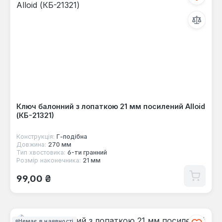
Ключ балонний з лопаткою 21 мм посилений Alloid
(КБ-21321)
Конструкція:
Г-пoдібна
Довжина:
270 мм
Тип хвостовика:
6-ти гранний
Розмір наконечника:
21 мм
Звичайна ціна:
99,00 ₴
Немає в наявності