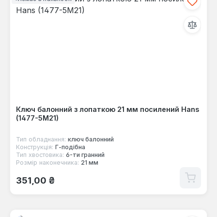
Ключ балонний з лопаткою 21 мм посилений Hans
(1477-5M21)
Тип обладнання:
ключ балонний
Конструкція:
Г-пoдібна
Тип хвостовика:
6-ти гранний
Розмір наконечника:
21 мм
Звичайна ціна:
351,00 ₴