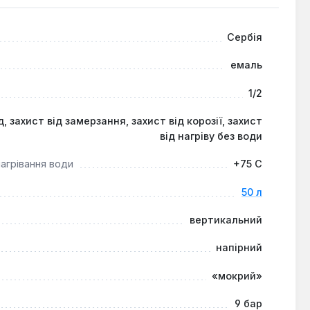
чи економному споживанню електроенергії та
Сербія
емаль
кож для квартир або невеликих будинків, де важлива
чного джерела гарячої води з можливістю гнучкого
1/2
, захист від замерзання, захист від корозії, захист
від нагріву без води
агрівання води
+75 C
50 л
вертикальний
напірний
«мокрий»
9 бар