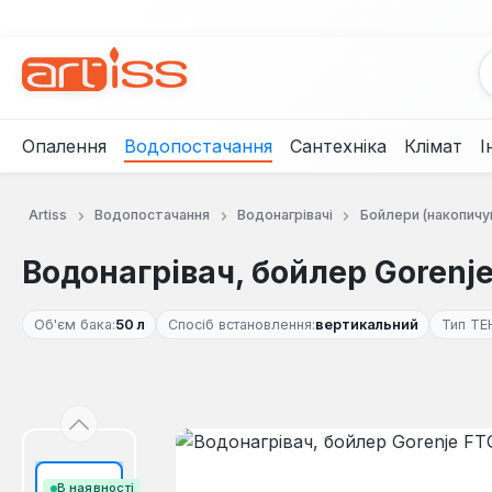
рейти до основного вмісту
Перейти до пошуку
Перейти до основної навігації
Опалення
Водопостачання
Сантехніка
Клімат
І
Artiss
Водопостачання
Водонагрівачі
Бойлери (накопичу
Водонагрівач, бойлер Gorenj
Об'єм бака:
50 л
Спосіб встановлення:
вертикальний
Тип ТЕ
Пропустити галерею зображень
В наявності