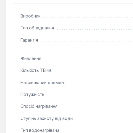
та продовжує термін служби обладнання.
Енергоефективність:
Високоякісна екологічна те
Виробник
зниженню експлуатаційних витрат.
Тип обладнання
Водонагрівач Gorenje FTG 50 SMV9 є оптимальним ріше
економія простору та енергоресурсів. Його доцільно 
Гарантія
монтажу та інтелектуального управління споживанням
Живлення
Кількість ТЕНів
Нагріваючий елемент
Потужність
Спосіб нагрівання
Ступінь захисту від води
Тип водонагрівача