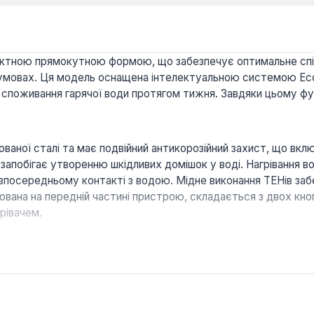
пактною прямокутною формою, що забезпечує оптимальне спі
 умовах. Ця модель оснащена інтелектуальною системою Ec
и споживання гарячої води протягом тижня. Завдяки цьому фу
ованої сталі та має подвійний антикорозійний захист, що вкл
 запобігає утворенню шкідливих домішок у воді. Нагрівання
зпосередньому контакті з водою. Мідне виконання ТЕНів забе
вана на передній частині пристрою, складається з двох кноп
рівачем.
ливість як вертикального, так і горизонтального встановлен
имально ефективно використовуючи доступний простір.
й функцією «Антилегіонелла», яка автоматично нагріває вод
рій. Також передбачено захист від перегріву, замерзання т