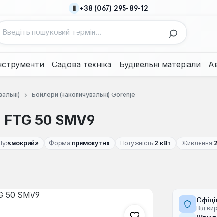
+38 (067) 295-89-12
нструменти
Садова техніка
Будівельні матеріали
А
вальні)
Бойлери (накопичувальні) Gorenje
e FTG 50 SMV9
Ну:
«мокрий»
Форма:
прямокутна
Потужність:
2 кВт
Живлення:
2
Офіці
Від ви