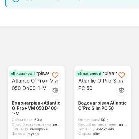
В наявності
В наявності
Водонагрівач Atlantic
Водонагрівач Atlantic
O´Pro+ VM 050 D400-
O´Pro Slim PC 50
1-M
Об'єм бака:
50 л
Об'єм бака:
50 л
Спосіб встановлення:
вертикальний
Спосіб встановлення:
вертикальний
Тип ТЕНу:
«мокрий»
Тип ТЕНу:
«мокрий»
Форма:
кругла
Форма:
slim