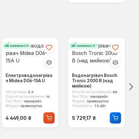
В наявності
В наявності
Електроводонагріва
Водонагрівач Bosch
ч Midea D06-15A U
Tronic 2000 B (над
мийкою)
Об'єм бака:
6 л
Спосіб встановлення:
вертикальний, над мийкою
Спосіб встановлення:
під мийку
Тип ТЕНу:
«мокрий»
Тип ТЕНу:
«мокрий»
Форма:
прямокутна
Форма:
прямокутна
Потужність:
1.5 кВт
Звичайна ціна:
Звичайна ціна:
4 449,00 ₴
5 729,17 ₴