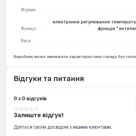
Форма
електронне регулювання температур
Функції
функція "антилег
Вага
Виробник може змінювати характеристики товару без попе
Відгуки та питання
0 з 0 відгуків
Середня оцінка 0 з 5 зірок
Залиште відгук!
Діліться своїм досвідом з іншими клієнтами.