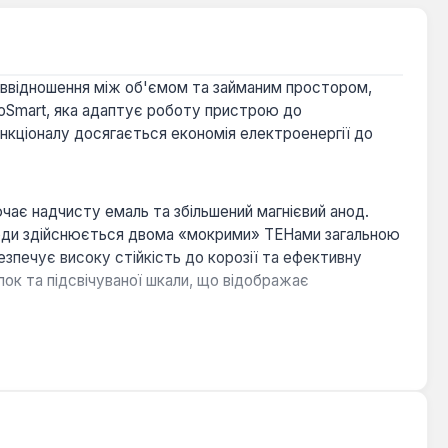
ввідношення між об'ємом та займаним простором,
oSmart, яка адаптує роботу пристрою до
нкціоналу досягається економія електроенергії до
ючає надчисту емаль та збільшений магнієвий анод.
 води здійснюється двома «мокрими» ТЕНами загальною
зпечує високу стійкість до корозії та ефективну
ок та підсвічуваної шкали, що відображає
ня на стіні дозволяють інтегрувати водонагрівач
у до 70°C, якщо протягом 14 днів температура не
а роботи без води, що підвищує безпеку експлуатації