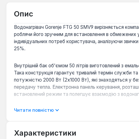
Опис
Водонагрівач Gorenje FTG 50 SMV9 вирізняється ком
роблячи його зручним для встановлення в обмежених
індивідуальних потреб користувача, аналізуючи звичк
25%.
Внутрішній бак об'ємом 50 літрів виготовлений з емаль
Така конструкція гарантує тривалий термін служби та
потужністю 2000 Вт (2х1000 Вт), які знаходяться у бе
передачу тепла. Електронна панель керування, розташо
встановлений режим та полегшує взаємодію з водонаг
Читати повністю
Універсальний монтаж:
Плоска конструкція та мож
Gorenje FTG 50 SMV9 у будь-яке приміщення, макс
Комплексна система захисту:
Пристрій обладнани
Характеристики
перевищувала 65°C, запобігаючи розмноженню бакте