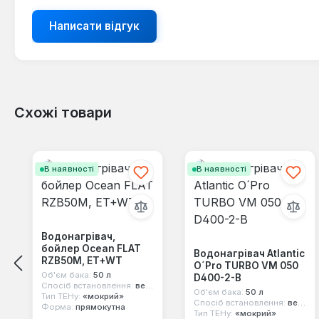
Написати відгук
Схожі товари
Пропустити галерею продуктів
В наявності
В наявності
Водонагрівач,
бойлер Ocean FLAT
Водонагрівач Atlantic
RZB50M, ET+WT
O´Pro TURBO VM 050
Об'єм бака:
50 л
D400-2-B
Спосіб встановлення:
вертикальний
Об'єм бака:
50 л
Тип ТЕНу:
«мокрий»
Спосіб встановлення:
вертикальний
Форма:
прямокутна
Тип ТЕНу:
«мокрий»