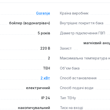
плоізоляція товщиною 30 мм мінімізує втрати тепла, сприяю
Gorenje
Країна виробник
бойлер (водонагрівач)
Внутрішнє покриття бака
нням для забезпечення гарячою водою сімей з 2-3 осіб, а та
використовувати в умовах, що вимагають надійного та безпе
5 років
Діаметр підключення ГВП
.
магнієвий анод
220 В
Захист
2
Максимальна температура н
ТЕН
Об'єм бака
2 кВт
Спосіб встановлення
електричний
Спосіб подачі води
IP 24
Тип ТЕНу
накопичувальний
Тиск на вході