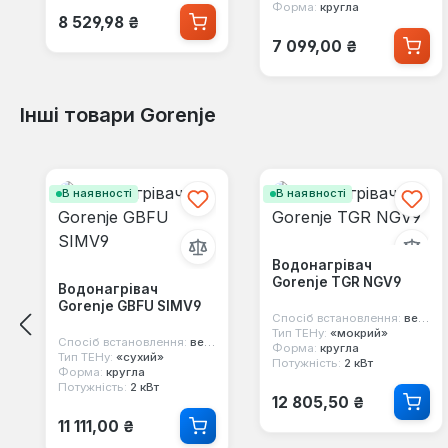
Форма:
кругла
Звичайна ціна:
8 529,98 ₴
Звичайна ціна:
7 099,00 ₴
Інші товари Gorenje
Пропустити галерею продуктів
В наявності
В наявності
Водонагрівач
Gorenje TGR NGV9
Водонагрівач
Gorenje GBFU SIMV9
Спосіб встановлення:
вертикальний
Тип ТЕНу:
«мокрий»
Спосіб встановлення:
вертикальний
Форма:
кругла
Тип ТЕНу:
«сухий»
Потужність:
2 кВт
Форма:
кругла
Потужність:
2 кВт
Звичайна ціна:
12 805,50 ₴
Звичайна ціна:
11 111,00 ₴