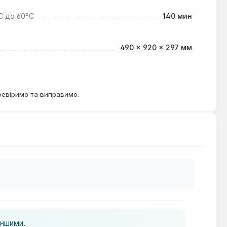
°С до 60°С
140 мин
490 × 920 × 297 мм
ревіримо та виправимо.
іншими.