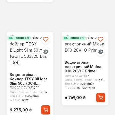
В наявності
В наявності
Водонагрівач
електричний Midea
D10-20VI O Prime
Водонагрівач,
Об'єм бака:
10 л
бойлер TESY BiLight
Спосіб встановлення:
вертикальний, над мийкою
Slim 50 л (GCHL
Тип ТЕНу:
«мокрий»
503520 B12 TSR)
Форма:
прямокутна
Об'єм бака:
50 л
Спосіб встановлення:
горизонтальний
Звичайна ціна:
Тип ТЕНу:
«мокрий»
4 749,00 ₴
Форма:
slim
Звичайна ціна:
9 275,00 ₴