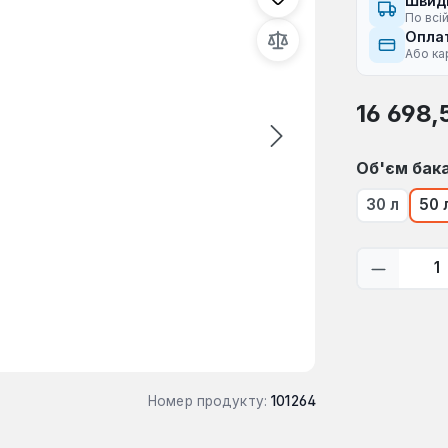
Швид
По всій
Оплат
Або ка
Звичайна ці
16 698,
Виберіть
Об'єм бак
30 л
50 
Кількіс
Номер продукту:
101264