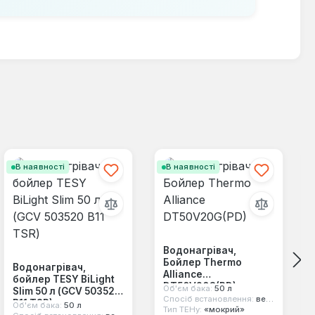
В наявності
В наявності
Водонагрівач,
Бойлер Thermo
Водонагрівач,
Alliance
бойлер TESY BiLight
DT50V20G(PD)
Об'єм бака:
50 л
Slim 50 л (GCV 503520
Спосіб встановлення:
вертикальний
B11 TSR)
Об'єм бака:
50 л
Тип ТЕНу:
«мокрий»