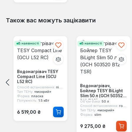
Також вас можуть зацікавити
Пропустити галерею продуктів
В наявності
В наявності
Водонагрівач TESY
Compact Line (GCU
L52 RC)
Водонагрівач,
Спосіб встановлення:
під мийку
Бойлер TESY BiLight
Тип ТЕНу:
«мокрий»
Slim 50 л (GCH 503520
Форма:
пласка
B12 TSR)
Потужність:
1.5 кВт
Об'єм бака:
50 л
Спосіб встановлення:
горизонтальний
Звичайна ціна:
Тип ТЕНу:
«мокрий»
6 519,00 ₴
Форма:
slim
Звичайна ціна:
9 275,00 ₴