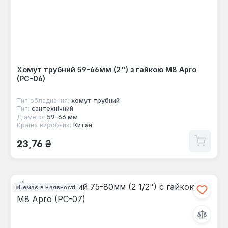
Хомут трубний 59-66мм (2'') з гайкою М8 Apro
(PC-06)
Тип обладнання:
хомут трубний
Тип:
сантехнічний
Діаметр:
59-66 мм
Країна виробник:
Китай
Звичайна ціна:
23,76 ₴
Немає в наявності