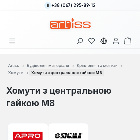
+38 (067) 295-89-12
Перейти до основного вмісту
У вас є 0 у списку
Кош
Artiss
Будівельні матеріали
Кріплення та метизи
Хомути
Хомути з центральною гайкою М8
Хомути з центральною
гайкою М8