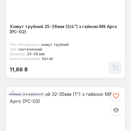
Хомут трубний 25-28мм (3/4") з гайкою М8 Apro
(PC-02)
Тип обладнання:
хомут трубний
Тип:
сантехнічний
Діаметр:
25-28 мм
Країна виробник:
Китай
Звичайна ціна:
11,88 ₴
Немає в наявності