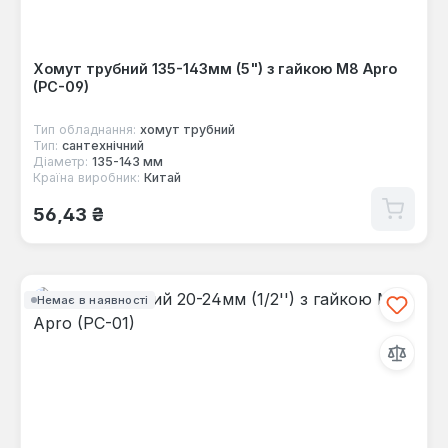
Хомут трубний 135-143мм (5") з гайкою М8 Apro
(PC-09)
Тип обладнання:
хомут трубний
Тип:
сантехнічний
Діаметр:
135-143 мм
Країна виробник:
Китай
Звичайна ціна:
56,43 ₴
Немає в наявності