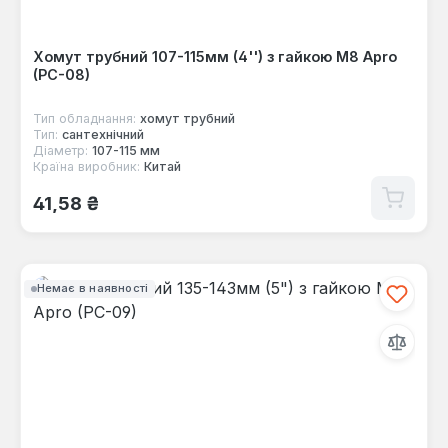
Хомут трубний 107-115мм (4'') з гайкою М8 Apro
(PC-08)
Тип обладнання:
хомут трубний
Тип:
сантехнічний
Діаметр:
107-115 мм
Країна виробник:
Китай
Звичайна ціна:
41,58 ₴
Немає в наявності