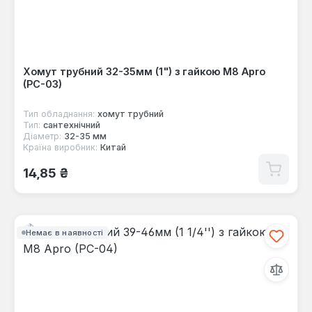
Хомут трубний 32-35мм (1") з гайкою М8 Apro
(PC-03)
Тип обладнання:
хомут трубний
Тип:
сантехнічний
Діаметр:
32-35 мм
Країна виробник:
Китай
Звичайна ціна:
14,85 ₴
Немає в наявності