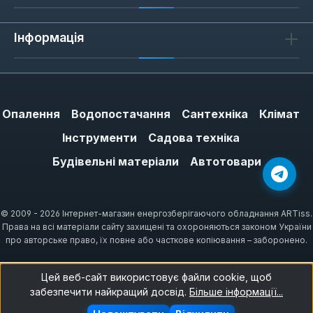
тому підходить до більшості кронштейнів
та профілів. При виборі важливо
Інформація
враховувати зовнішній діаметр труби з
ізоляцією, якщо вона є — хомут має
охоплювати її без надмірного стискання,
інакше можлива деформація.
Опалення
Водопостачання
Сантехніка
Клімат
Інструменти
Садова техніка
Будівельні матеріали
Автотовари
Як обрати хомут з гайкою М8
Перш за все визначте тип труби: для
металопластикових та ПНД труб підходять
© 2009 - 2026 Інтернет-магазин енергозберігаючого обладнання ARTiss.
Права на всі матеріали сайту захищені та охороняються законом України
сантехнічні хомути з гумовою прокладкою,
про авторське право, їх повне або часткове копіювання – заборонено.
для сталевих — трубні без неї. Діаметр
хомута має бути на 2-3 мм більшим за
Цей веб-сайт використовує файли cookie, щоб
зовнішній діаметр труби, щоб забезпечити
забезпечити найкращий досвід.
Більше інформації...
вільне ковзання при тепловому розширенні.