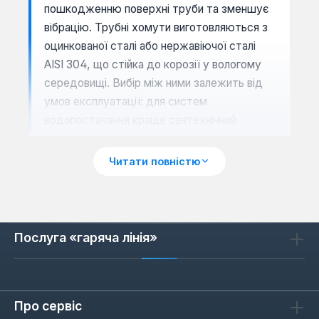
пошкодженню поверхні труби та зменшує
вібрацію. Трубні хомути виготовляються з
оцинкованої сталі або нержавіючої сталі
AISI 304, що стійка до корозії у вологому
середовищі. Вибір між ними залежить від
умов експлуатації: для систем
водопостачання краще сантехнічний
варіант, для відкритих трубопроводів —
трубний.
Читати повністю
Діапазон діаметрів та
сумісність
Послуга «гаряча лінія»
Хомути доступні в діаметрах від 20-24 мм
до 135-143 мм, що дозволяє підібрати
кріплення для труб різного перерізу.
Про сервіс
Центральна гайка М8 стандартизована,