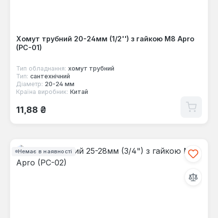
Хомут трубний 20-24мм (1/2'') з гайкою М8 Apro
(PC-01)
Тип обладнання:
хомут трубний
Тип:
сантехнічний
Діаметр:
20-24 мм
Країна виробник:
Китай
Звичайна ціна:
11,88 ₴
Немає в наявності