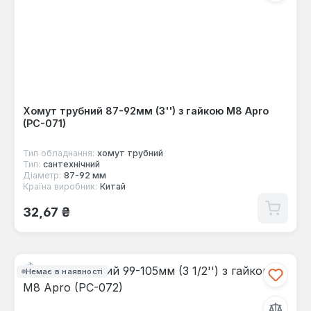
Хомут трубний 87-92мм (3'') з гайкою М8 Apro
(PC-071)
Тип обладнання:
хомут трубний
Тип:
сантехнічний
Діаметр:
87-92 мм
Країна виробник:
Китай
Звичайна ціна:
32,67 ₴
Немає в наявності