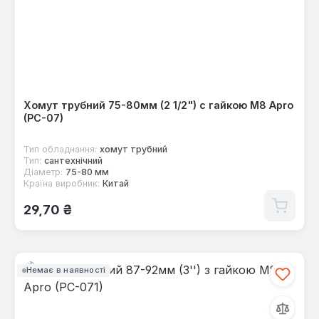
Хомут трубний 75-80мм (2 1/2") с гайкою М8 Apro
(PC-07)
Тип обладнання:
хомут трубний
Тип:
сантехнічний
Діаметр:
75-80 мм
Країна виробник:
Китай
Звичайна ціна:
29,70 ₴
Немає в наявності