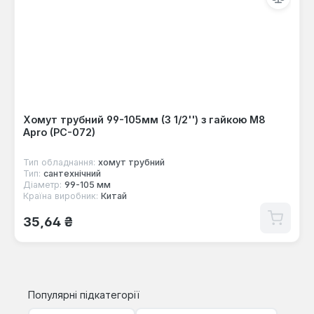
Хомут трубний 99-105мм (3 1/2'') з гайкою М8
Apro (PC-072)
Тип обладнання:
хомут трубний
Тип:
сантехнічний
Діаметр:
99-105 мм
Країна виробник:
Китай
Звичайна ціна:
35,64 ₴
Популярні підкатегорії