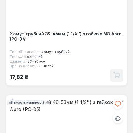
Хомут трубний 39-46мм (1 1/4'') з гайкою М8 Apro
(PC-04)
Тип обладнання:
хомут трубний
Тип:
сантехнічний
Діаметр:
39-46 мм
Країна виробник:
Китай
Звичайна ціна:
17,82 ₴
Немає в наявності