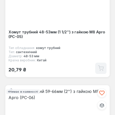
Хомут трубний 48-53мм (1 1/2'') з гайкою М8 Apro
(PC-05)
Тип обладнання:
хомут трубний
Тип:
сантехнічний
Діаметр:
48-53 мм
Країна виробник:
Китай
Звичайна ціна:
20,79 ₴
Немає в наявності