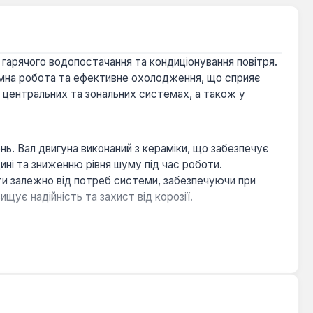
 гарячого водопостачання та кондиціонування повітря.
умна робота та ефективне охолодження, що сприяє
 центральних та зональних системах, а також у
нь. Вал двигуна виконаний з кераміки, що забезпечує
дині та зниженню рівня шуму під час роботи.
и залежно від потреб системи, забезпечуючи при
ищує надійність та захист від корозії.
вної експлуатації.
троенергії та адаптувати продуктивність насоса до
езпечної та стабільної роботи в умовах котельних або