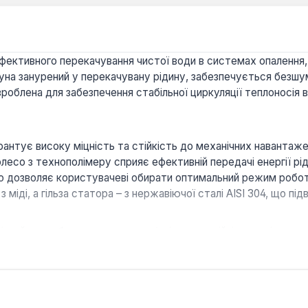
ефективного перекачування чистої води в системах опалення,
гуна занурений у перекачувану рідину, забезпечується безш
облена для забезпечення стабільної циркуляції теплоносія в
рантує високу міцність та стійкість до механічних навантаже
олесо з технополімеру сприяє ефективній передачі енергії рі
о дозволяє користувачеві обирати оптимальний режим робот
іді, а гільза статора – з нержавіючої сталі AISI 304, що підв
чний вал забезпечують довговічність та стійкість до інтенси
асинхронний двигун дозволяє оптимізувати споживання елек
арантує стійкість до пилу та бризок води, що важливо для б