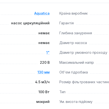
а діаметром підключення 1 дюйм (з перехідником на ¾ дюйма
Aquatica
Країна виробник
 до 6 метрів та пропускну спроможність до 4.5 м³/год при с
их будинках та котеджах, де потрібна стабільна циркуляція
насос циркуляційний
Гарантія
 води без абразивних домішок, таких як пісок, глина або вапно
немає
Глибина занурення
немає
Діаметр насоса
1"
Діаметр умовного проходу
220 В
Максимальний напір
130 мм
Об'єм гідробака
4.5 м3/ч
Розмір фільтрованих частино
100 Вт
Тип
мокрий
Ум. висота підйому