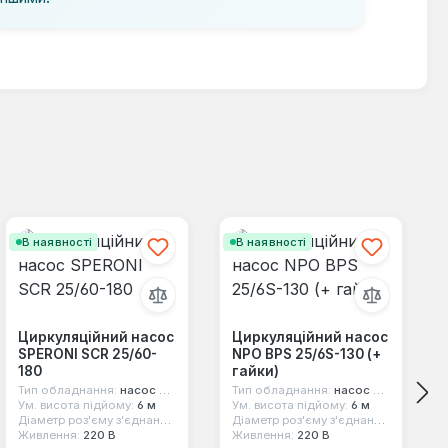
В наявності
В наявності
Циркуляційний насос
Циркуляційний насос
SPERONI SCR 25/60-
NPO BPS 25/6S-130 (+
180
гайки)
Тип обладнання:
насос циркуляційний
Тип обладнання:
насос циркуляційний
Ум. висота підйому:
6 м
Ум. висота підйому:
6 м
Діаметр роз'єму з'єднання:
1 1/2"
Діаметр роз'єму з'єднання:
1 1/2"
Живлення:
220 В
Живлення:
220 В