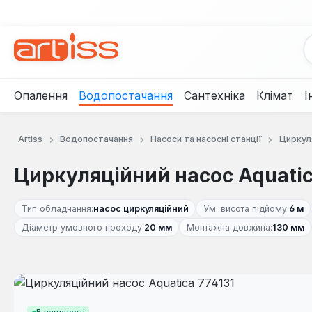
рейти до основного вмісту
Перейти до пошуку
Перейти до основної навігації
Опалення
Водопостачання
Сантехніка
Клімат
І
Artiss
Водопостачання
Насоси та насосні станції
Циркуля
Циркуляційний насос Aquatic
Тип обладнання:
насос циркуляційний
Ум. висота підйому:
6 м
Діаметр умовного проходу:
20 мм
Монтажна довжина:
130 мм
Пропустити галерею зображень