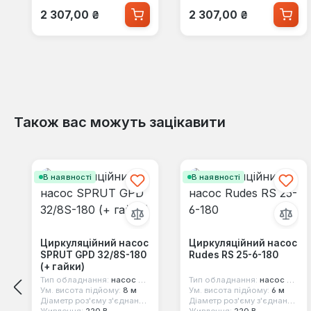
Звичайна ціна:
Звичайна ціна:
2 307,00 ₴
2 307,00 ₴
Також вас можуть зацікавити
Пропустити галерею продуктів
В наявності
В наявності
Циркуляційний насос
Циркуляційний насос
SPRUT GPD 32/8S-180
Rudes RS 25-6-180
(+ гайки)
Тип обладнання:
насос циркуляційний
Тип обладнання:
насос циркуляційний
Ум. висота підйому:
8 м
Ум. висота підйому:
6 м
Діаметр роз'єму з'єднання:
2"
Діаметр роз'єму з'єднання:
1 