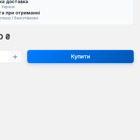
ка доставка
 Україні
а при отриманні
рткою / безготівково
на:
0 ₴
ть товару: Введіть потрібну кількість
Купити