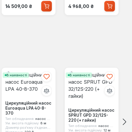
Звичайна ціна:
Звичайна ціна:
14 509,00 ₴
4 968,00 ₴
В наявності
В наявності
Циркуляційний насос
Euroaqua LPA 40-8-
Циркуляційний насос
370
SPRUT GPD 32/12S-
Тип обладнання:
насос циркуляційний
220 (+ гайки)
Ум. висота підйому:
8 м
Тип обладнання:
насос циркуляційний
Діаметр роз'єму з'єднання:
фланець dn 40
Ум. висота підйому:
12 м