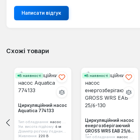
Написати відгук
Схожі товари
Пропустити галерею продуктів
В наявності
В наявності
Циркуляційний насос
Aquatica 774133
Циркуляційний насос
Тип обладнання:
насос циркуляційний
енергозберігаючий
Ум. висота підйому:
6 м
GROSS WRS EAB 25/6-
Діаметр роз'єму з'єднання:
1 1/2"
130
Живлення:
220 В
Тип обладнання:
насос циркуляційний