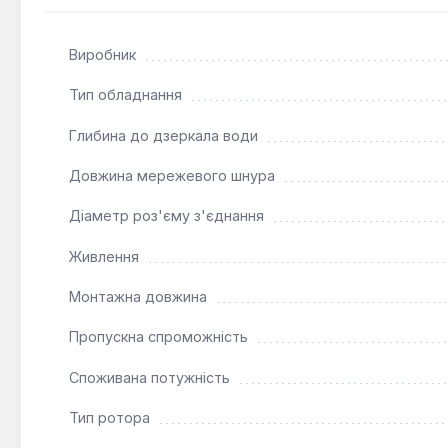
Насос Aquatica 774131 з монтажною довжиною 130 мм т
Виробник
систем. Він здатний забезпечувати максимальний напір
використання в домогосподарствах, невеликих приватн
Тип обладнання
10 бар. Важливо використовувати насос тільки для чистої
діапазоні 6.5-8.5.
Глибина до дзеркала води
Довжина мережевого шнура
Діаметр роз'єму з'єднання
Живлення
Монтажна довжина
Пропускна спроможність
Споживана потужність
Тип ротора