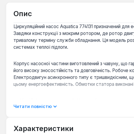
Опис
Циркуляційний насос Aquatica 774131 призначений для 
Завдяки конструкції з мокрим ротором, де ротор дви
тривалому терміну служби обладнання. Ця модель розр
системах теплої підлоги.
Корпус насосної частини виготовлений з чавуну, що га
його високу зносостійкість та довговічність. Робоче к
Електродвигун асинхронного типу є тришвидкісним, щ
цьому енергоефективність. Обмотки статора виконані з м
Надійність конструкції:
Чавунний корпус та керамі
Читати повністю
Енергоефективність та гнучкість:
Тришвидкісний 
поточних потреб системи.
Захист від зовнішніх впливів:
Клас захисту IP44 г
Характеристики
технічних приміщень.