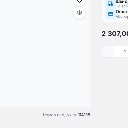
Швид
По всій
Оплат
Або ка
Звичайна ці
2 307,0
Кількіс
Номер продукту:
114138