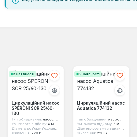
В наявності
В наявності
Циркуляційний насос
Циркуляційний насос
SPERONI SCR 25/60-
Aquatica 774132
130
Тип обладнання:
насос циркуляційний
Тип обладнання:
насос циркуляційний
Ум. висота підйому:
6 м
Ум. висота підйому:
6 м
Діаметр роз'єму з'єднання:
1 1/2"
Діаметр роз'єму з'єднання:
1 1/2"
Живлення:
220 В
Живлення:
220 В