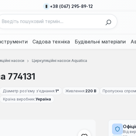
+38 (067) 295-89-12
нструменти
Садова техніка
Будівельні матеріали
А
ційні насоси
Циркуляційні насоси Aquatica
a 774131
Діаметр роз'єму з'єднання:
1"
Живлення:
220 В
Пропускна спром
Країна виробник:
Україна
Офіці
Від ви