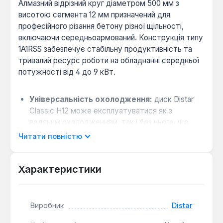
Алмазний відрізний круг діаметром 500 мм з
висотою сегмента 12 мм призначений для
професійного різання бетону різної щільності,
включаючи середньоармований. Конструкція типу
1A1RSS забезпечує стабільну продуктивність та
тривалий ресурс роботи на обладнанні середньої
потужності від 4 до 9 кВт.
Універсальність охолодження:
диск Distar
Classic H12 може експлуатуватися як з
водяним охолодженням, так і без нього, що
розширює сферу його застосування.
Читати повністю
Продуктивність на різному обладнанні:
на
швонарізчику ресурс диска сягає до 500 м при
Характеристики
швидкості різання близько 2,25 м/хв, а на
бензорізі — до 400 м зі швидкістю до 1,5 м/хв.
Виробник
Distar
Круг з посадковим отвором 25,4 мм оптимально
підходить для робіт із бетоном та будівельними