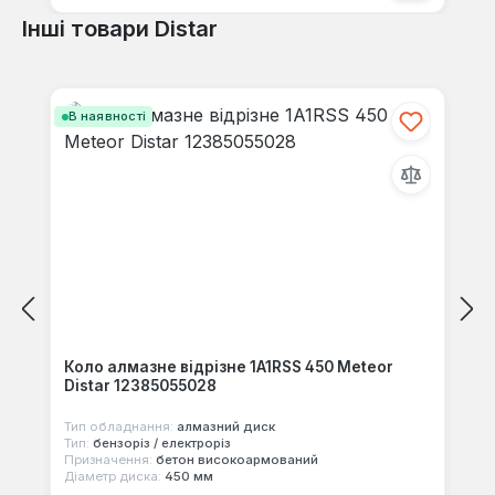
Інші товари Distar
Пропустити галерею продуктів
В наявності
Коло алмазне відрізне 1A1RSS 450 Meteor
Distar 12385055028
Тип обладнання:
алмазний диск
Тип:
бензоріз / електроріз
Призначення:
бетон високоармований
Діаметр диска:
450 мм