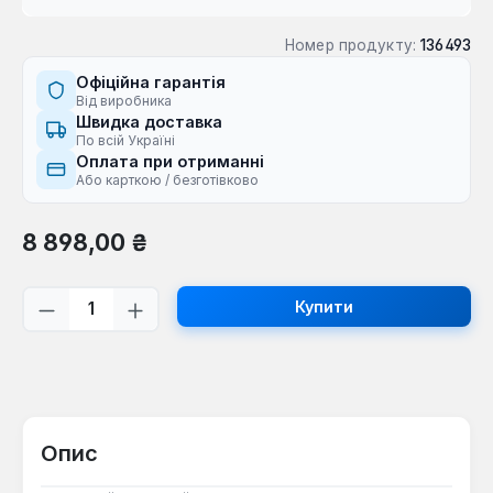
Номер продукту:
136493
Офіційна гарантія
Від виробника
Швидка доставка
По всій Україні
Оплата при отриманні
Або карткою / безготівково
Звичайна ціна:
8 898,00 ₴
Кількість товару: Введіть потрібну кі
Купити
Опис