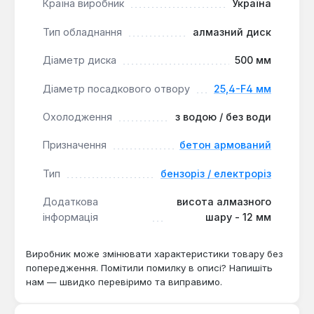
Країна виробник
Україна
матеріалами високої міцності на будівельних
майданчиках, при дорожньому ремонті та в
Тип обладнання
алмазний диск
умовах промислового виробництва, де потрібна
балансована продуктивність.
Діаметр диска
500 мм
Діаметр посадкового отвору
25,4-F4 мм
Охолодження
з водою / без води
Призначення
бетон армований
Тип
бензоріз / електроріз
Додаткова
висота алмазного
інформація
шару - 12 мм
Виробник може змінювати характеристики товару без
попередження. Помітили помилку в описі? Напишіть
нам — швидко перевіримо та виправимо.