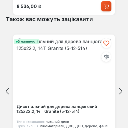
Звичайна ціна:
8 536,00 ₴
Також вас можуть зацікавити
Пропустити галерею продуктів
В наявності
Диск пильний для дерева ланцюговий
125x22.2, 14Т Granite (5-12-514)
Тип обладнання:
пильний диск
Призначення:
піноматеріали, ДВП, ДСП, дерево, фанера, МДФ