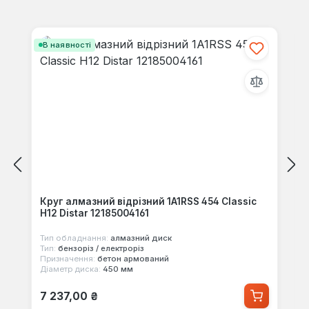
своїми знаннями з іншими.
Пропустити галерею продуктів
В наявності
Круг алмазний відрізний 1A1RSS 454 Classic
H12 Distar 12185004161
Тип обладнання:
алмазний диск
Тип:
бензоріз / електроріз
Призначення:
бетон армований
Діаметр диска:
450 мм
Звичайна ціна:
7 237,00 ₴