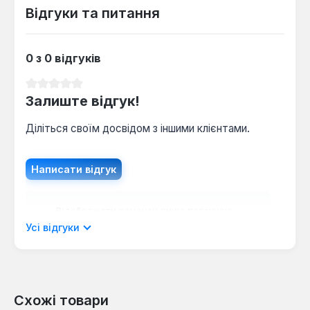
Відгуки та питання
0 з 0 відгуків
Середня оцінка 0 з 5 зірок
Залиште відгук!
Діліться своїм досвідом з іншими клієнтами.
Написати відгук
Відображати рецензії лише поточною
мовою.
Усі відгуки
Схожі товари
Відгуків не знайдено. Поділіться