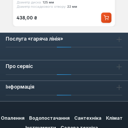
Діаметр диска:
125 мм
Діаметр посадкового отвору:
22 мм
Звичайна ціна:
438,00 ₴
Послуга «гаряча лінія»
Про сервіс
Інформація
Опалення
Водопостачання
Сантехніка
Клімат
Інструменти
Садова техніка