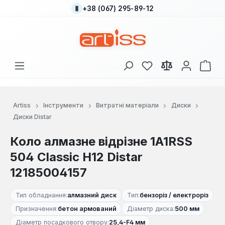
+38 (067) 295-89-12
Перейти до основного вмісту
У вас є 0 у списку
Кош
Artiss
Інструменти
Витратні матеріали
Диски
Диски Distar
Коло алмазне відрізне 1A1RSS
504 Classic H12 Distar
12185004157
Тип обладнання:
алмазний диск
Тип:
бензоріз / електроріз
Призначення:
бетон армований
Діаметр диска:
500 мм
Діаметр посадкового отвору:
25,4-F4 мм