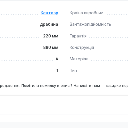
Кентавр
Країна виробник
драбина
Вантажопідйомність
220 мм
Гарантія
880 мм
Конструкція
4
Матеріал
1
Тип
редження. Помітили помилку в описі? Напишіть нам — швидко пе