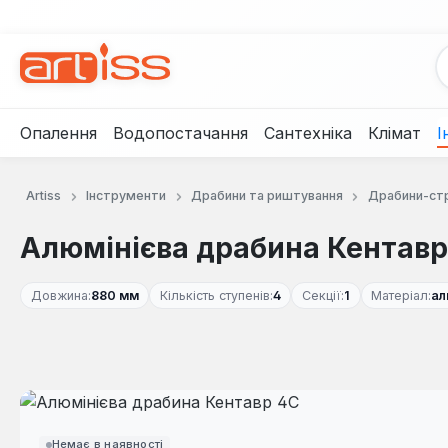
рейти до основного вмісту
Перейти до пошуку
Перейти до основної навігації
Опалення
Водопостачання
Сантехніка
Клімат
І
Artiss
Інструменти
Драбини та риштування
Драбини-ст
Алюмінієва драбина Кентавр
Довжина:
880 мм
Кількість ступенів:
4
Секції:
1
Матеріал:
ал
Пропустити галерею зображень
Немає в наявності