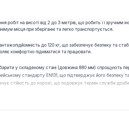
ня робіт на висоті від 2 до 3 метрів, що робить її зручним 
інімум місця при зберіганні та легко транспортується.
антажопідйомність до 120 кг, що забезпечує безпеку та стаб
оляє комфортно підніматися та працювати.
абарити у складеному стані (довжина 880 мм) спрощують пер
пейському стандарту EN131, що підтверджує його безпеку та
чує стійкість до корозії, що подовжує термін служби драбин
 спектру завдань, таких як ремонтні роботи вдома, догляд 
их господарствах, так і на невеликих будівельних об'єктах а