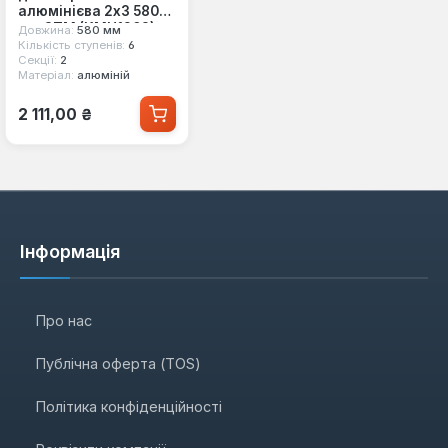
алюмінієва 2х3 580
мм GTM (KMH1203)
Довжина:
580 мм
Кількість ступенів:
6
Секції:
2
Матеріал:
алюміній
Звичайна ціна:
2 111,00 ₴
Інформація
Про нас
Публічна оферта (TOS)
Політика конфіденційності