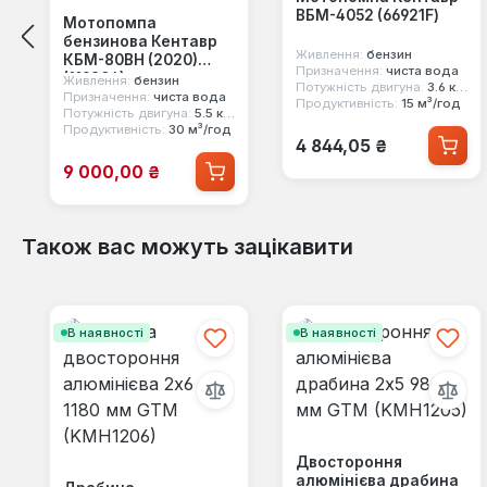
ВБМ-4052 (66921F)
Мотопомпа
бензинова Кентавр
Живлення:
бензин
КБМ-80ВН (2020)
Призначення:
чиста вода
(119804)
Живлення:
бензин
Потужність двигуна:
3.6 к.с.
Призначення:
чиста вода
Продуктивність:
15 м³/год
Потужність двигуна:
5.5 к.с.
Продуктивність:
30 м³/год
Звичайна ціна:
4 844,05 ₴
Ціна продажу:
9 000,00 ₴
Також вас можуть зацікавити
Пропустити галерею продуктів
В наявності
В наявності
Двостороння
алюмінієва драбина