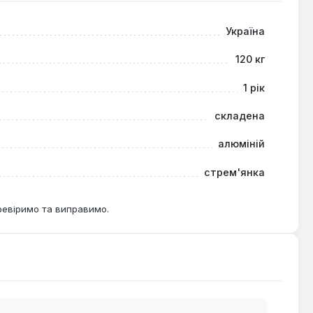
Україна
120 кг
1 рік
складена
алюміній
стрем'янка
ревіримо та виправимо.