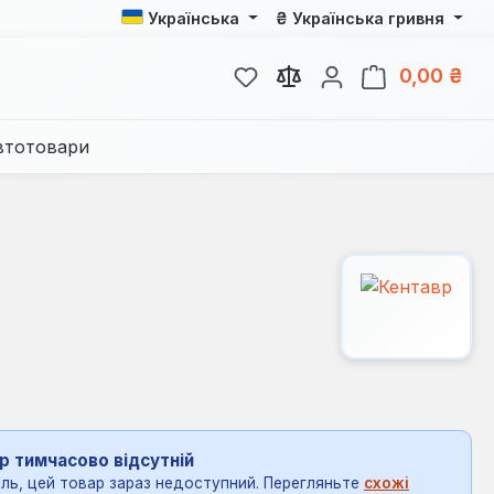
₴
Українська
Українська гривня
У вас є 0 у списку бажань
Кош
0,00 ₴
втотовари
р тимчасово відсутній
ль, цей товар зараз недоступний. Перегляньте
схожі