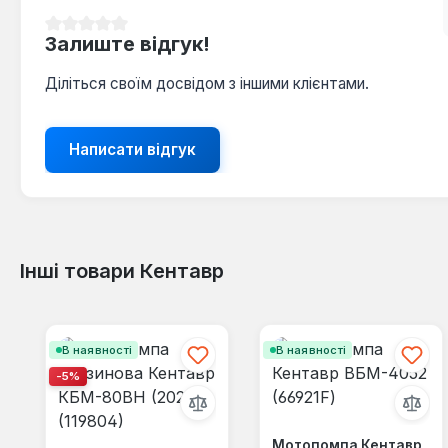
Середня оцінка 0 з 5 зірок
Залиште відгук!
Діліться своїм досвідом з іншими клієнтами.
Написати відгук
Інші товари Кентавр
Пропустити галерею продуктів
В наявності
В наявності
-5%
Мотопомпа Кентавр