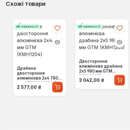
Схожі товари
Пропустити галерею продуктів
В наявності
В наявності
Двостороння
алюмінієва драбина
Драбина
2х5 980 мм GTM
двостороння
(KMH1205)
Звичайна ціна:
алюмінієва 2х4 780
3 042,00 ₴
мм GTM (KMH1204)
Звичайна ціна:
2 577,00 ₴