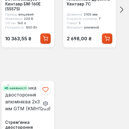
Кентавр БМ-160Е
Кентавр 7С
(55575)
Привід:
вінцевий
Довжина:
2105 мм
Живлення:
220 В
Кількість ступенів:
7
Об'єм:
160 л
Секції:
1
Потужність:
850 Вт
Матеріал:
алюміній
Звичайна ціна:
Звичайна ціна:
10 363,55 ₴
2 698,00 ₴
В наявності
Стрем'янка
двостороння