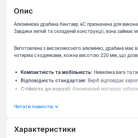
Опис
Алюмінієва драбина Кентавр 4С призначена для виконан
Завдяки легкій та складеній конструкції, вона займає м
Виготовлена з високоякісного алюмінію, драбина має в
чотирма сходинками, кожна висотою 220 мм, що дозв
Компактність та мобільність:
Невелика вага та г
Відповідність стандартам:
Виріб відповідає євро
Стійкість до корозії:
Алюмінієвий матеріал забезпе
Ця стрем'янка є універсальним рішенням для широкого
Читати повністю
полиць. Вона підходить для використання як у приватн
висоти.
Характеристики