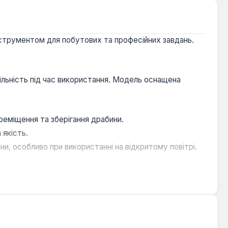
інструментом для побутових та професійних завдань.
ільність під час використання. Модель оснащена
еміщення та зберігання драбини.
 якість.
и, особливо при використанні на відкритому повітрі.
за садом, монтаж обладнання або доступ до високих
бо складах, де потрібен надійний та легкий доступ до