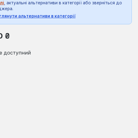
лі
, актуальні альтернативи в категорії або зверніться до
джера.
глянути альтернативи в категорії
на:
0 ₴
е доступний