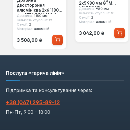
Драбина
2х5 980 мм GTM
двостороння
(KMH1205)
Довжина:
980 мм
алюмінієва 2х6 1180
Кількість ступенів:
10
мм GTM (KMH1206)
Довжина:
1180 мм
Секції:
2
Кількість ступенів:
12
Матеріал:
алюміній
Секції:
2
Матеріал:
алюміній
Звичайна ціна:
3 042,00 ₴
Звичайна ціна:
3 508,00 ₴
Послуга «гаряча лінія»
Підтримка та консультування через:
+38 (067) 295‑89‑12
Пн-Пт, 9:00 - 18:00