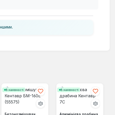
іншими.
В наявності
В наявності
Бетонозмішувач
Алюмінієва драбина