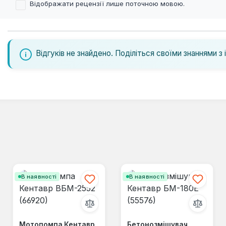
Відображати рецензії лише поточною мовою.
Відгуків не знайдено. Поділіться своїми знаннями з 
В наявності
В наявності
Мотопомпа Кентавр
Бетонозмішувач