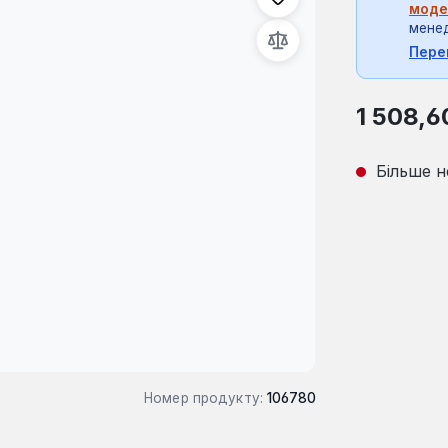
моде
мене
Пере
Звичайна ці
1 508,6
Більше н
Номер продукту:
106780