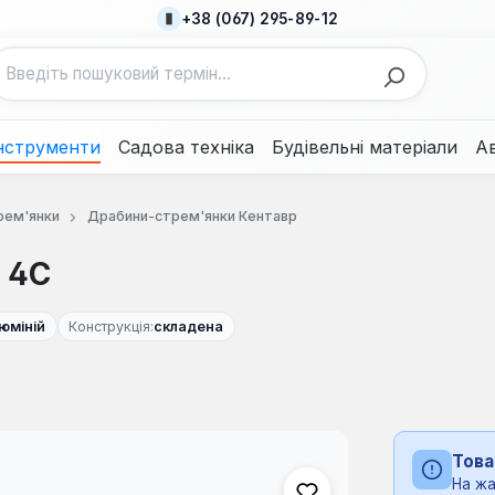
+38 (067) 295-89-12
нструменти
Садова техніка
Будівельні матеріали
А
рем'янки
Драбини-стрем'янки Кентавр
 4С
юміній
Конструкція:
складена
Това
На жа